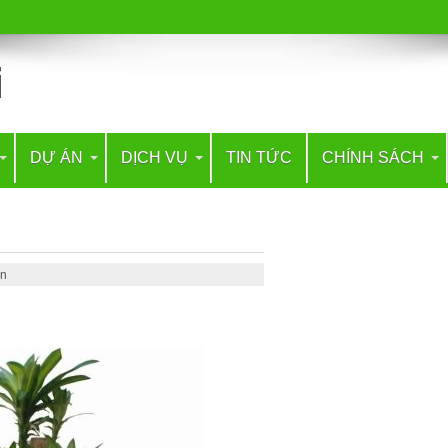
DỰ ÁN
DỊCH VỤ
TIN TỨC
CHÍNH SÁCH
àn