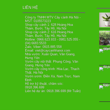
LIÊN HỆ
Công ty TNHH MTV Cây cảnh Hà Nội -
MST: 0105573223
Shop cây cảnh 1: 628 Hoàng Hoa
Thám, Bưởi, Tây Hồ, Hà Nội
Shop cây cảnh 2: 616 Hoàng Hoa
Thám, Bưởi, Tây Hồ, Hà Nội
Hotline: 0966.623.933 - 0981.525.055 -
(04) 6683.5533
Zalo, Viber: 0915.885.558
Email: viet@caycanhhanoi.com
Nhà vườn: Xuân Quan, Văn Giang,
Hưng Yên
Vườn cây nội thất: Phụng Công, Văn
Giang, Hưng Yên
Vườn cây công trình: Hòa Lạc, Thạch
Thất, Hà Nội
Vườn ươm: Điền Xá, Nam Trực, Nam
Định
Hỗ trợ kỹ thuật, chăm sóc:
0918.396.699
Liên hệ dự án: 0918.396.699 (Mr Tuấn)