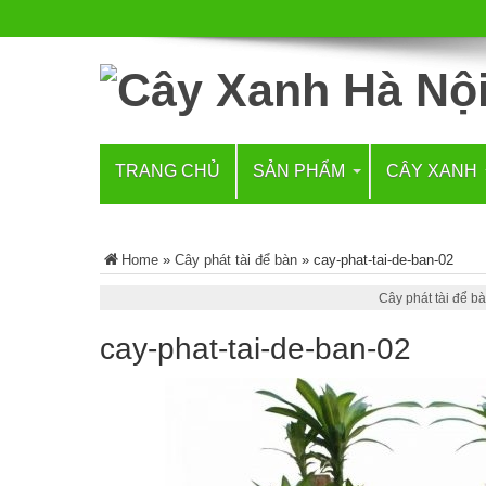
TRANG CHỦ
SẢN PHẨM
CÂY XANH
Home
»
Cây phát tài để bàn
»
cay-phat-tai-de-ban-02
Cây phát tài để b
cay-phat-tai-de-ban-02