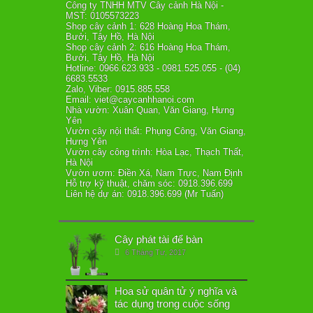
Công ty TNHH MTV Cây cảnh Hà Nội -
MST: 0105573223
Shop cây cảnh 1: 628 Hoàng Hoa Thám,
Bưởi, Tây Hồ, Hà Nội
Shop cây cảnh 2: 616 Hoàng Hoa Thám,
Bưởi, Tây Hồ, Hà Nội
Hotline: 0966.623.933 - 0981.525.055 - (04)
6683.5533
Zalo, Viber: 0915.885.558
Email: viet@caycanhhanoi.com
Nhà vườn: Xuân Quan, Văn Giang, Hưng
Yên
Vườn cây nội thất: Phụng Công, Văn Giang,
Hưng Yên
Vườn cây công trình: Hòa Lạc, Thạch Thất,
Hà Nội
Vườn ươm: Điền Xá, Nam Trực, Nam Định
Hỗ trợ kỹ thuật, chăm sóc: 0918.396.699
Liên hệ dự án: 0918.396.699 (Mr Tuấn)
Cây phát tài để bàn
6 Tháng Tư, 2017
Hoa sử quân tử ý nghĩa và
tác dụng trong cuộc sống