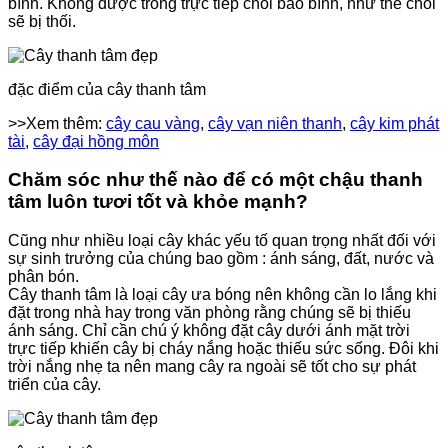
bình. Không được trồng trực tiếp chồi bào bình, như thế chồi
sẽ bị thối.
đặc điểm của cây thanh tâm
>>Xem thêm:
cây cau vàng
,
cây vạn niên thanh
,
cây kim phát
tài
,
cây đại hồng môn
Chăm sóc như thế nào để có một chậu thanh
tâm luôn tươi tốt và khỏe mạnh?
Cũng như nhiều loại cây khác yếu tố quan trọng nhất đối với
sự sinh trưởng của chúng bao gồm : ánh sáng, đất, nước và
phân bón.
Cây thanh tâm là loại cây ưa bóng nên không cần lo lắng khi
đặt trong nhà hay trong văn phòng rằng chúng sẽ bị thiếu
ánh sáng. Chỉ cần chú ý không đặt cây dưới ánh mặt trời
trực tiếp khiến cây bị cháy nắng hoặc thiếu sức sống. Đôi khi
trời nắng nhẹ ta nên mang cây ra ngoài sẽ tốt cho sự phát
triển của cây.