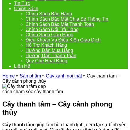
Tin Tức
Chính Sách
Chính Sách Bảo Hành
Chính Sách Bảo Mật Chia Sẻ Thông Tin
Chính Sách Bảo Mật Thanh Toán
Chính Sách Đổi Trả Hàng
Chính Sách Giao Hàng
Điều Khoản Và Điều Kiện Giao Dịch
Hỗ Trợ Khách Hàng
Hưỡng Dẫn Mua Hàng
Hưỡng Dẫn Thanh Toán
Quy Chế Hoạt Động
Liên Hệ
Home
»
Sản phẩm
»
Cây xanh nội thất
»
Cây thanh tâm –
Cây cảnh phong thủy
cách chăm sóc cây thanh tâm
Cây thanh tâm – Cây cảnh phong
thủy
Cây thanh tâm
giúp tâm hồn thanh tịnh, đem lại sự bình yên
sau một ngày mệt mỏi. Cây rất được ưa thích sử dụng để