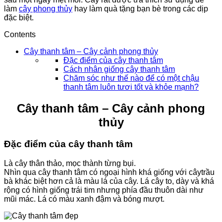
làm
cây phong thủy
hay làm quà tặng bạn bè trong các dịp
đặc biệt.
Contents
Cây thanh tâm – Cây cảnh phong thủy
Đặc điểm của cây thanh tâm
Cách nhân giống cây thanh tâm
Chăm sóc như thế nào để có một chậu
thanh tâm luôn tươi tốt và khỏe mạnh?
Cây thanh tâm – Cây cảnh phong
thủy
Đặc điểm của cây thanh tâm
Là cây thân thảo, mọc thành từng bụi.
Nhìn qua cây thanh tâm có ngoại hình khá giống với câytrầu
bà khác biệt hơn cả là màu lá của cây. Lá cây to, dày và khá
rộng có hình giống trái tim nhưng phía đầu thuôn dài như
mũi mác. Lá có màu xanh đậm và bóng mượt.