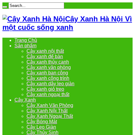
Cây Xanh Hà Nội Vì
một cuốc sống xanh
Trang Chủ
Sản phẩm
Cây xanh nội thất
Cây xanh để bàn
Cây xanh thủy canh
Cây xanh văn phòng
Cây xanh ban công
Cây xanh công trình
Cây xanh dây leo giàn
Cây xanh giỏ treo
Cây xanh ngoại thất
Cây Xanh
Cây Xanh Văn Phòng
Cây Xanh Nội Thất
Cây Xanh Ngoại Thất
Cây Bóng Mát
Cây Leo Giàn
Cây Thủy Sinh