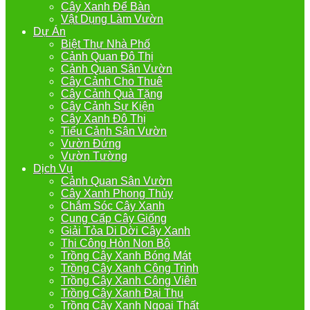
Cây Xanh Để Bàn
Vật Dụng Làm Vườn
Dự Án
Biệt Thự Nhà Phố
Cảnh Quan Đô Thị
Cảnh Quan Sân Vườn
Cây Cảnh Cho Thuê
Cây Cảnh Quà Tặng
Cây Cảnh Sự Kiện
Cây Xanh Đô Thị
Tiểu Cảnh Sân Vườn
Vườn Đứng
Vườn Tường
Dịch Vụ
Cảnh Quan Sân Vườn
Cây Xanh Phong Thủy
Chắm Sóc Cây Xanh
Cung Cấp Cây Giống
Giải Tỏa Di Dời Cây Xanh
Thi Công Hòn Non Bộ
Trồng Cây Xanh Bóng Mát
Trồng Cây Xanh Công Trình
Trồng Cây Xanh Công Viên
Trồng Cây Xanh Đại Thụ
Trồng Cây Xanh Ngoại Thất