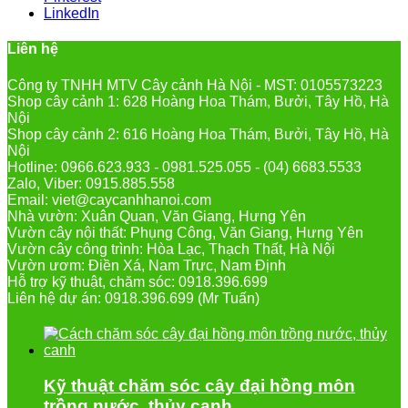
LinkedIn
Liên hệ
Công ty TNHH MTV Cây cảnh Hà Nội - MST: 0105573223
Shop cây cảnh 1: 628 Hoàng Hoa Thám, Bưởi, Tây Hồ, Hà
Nội
Shop cây cảnh 2: 616 Hoàng Hoa Thám, Bưởi, Tây Hồ, Hà
Nội
Hotline: 0966.623.933 - 0981.525.055 - (04) 6683.5533
Zalo, Viber: 0915.885.558
Email: viet@caycanhhanoi.com
Nhà vườn: Xuân Quan, Văn Giang, Hưng Yên
Vườn cây nội thất: Phụng Công, Văn Giang, Hưng Yên
Vườn cây công trình: Hòa Lạc, Thạch Thất, Hà Nội
Vườn ươm: Điền Xá, Nam Trực, Nam Định
Hỗ trợ kỹ thuật, chăm sóc: 0918.396.699
Liên hệ dự án: 0918.396.699 (Mr Tuấn)
Kỹ thuật chăm sóc cây đại hồng môn
trồng nước, thủy canh