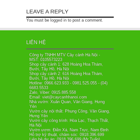
LEAVE A REPLY
You must be
logged in
to post a comment.
LIÊN HỆ
Công ty TNHH MTV Cây cảnh Hà Nội -
MST: 0105573223
Shop cây cảnh 1: 628 Hoàng Hoa Thám,
Bưởi, Tây Hồ, Hà Nội
Shop cây cảnh 2: 616 Hoàng Hoa Thám,
Bưởi, Tây Hồ, Hà Nội
Hotline: 0966.623.933 - 0981.525.055 - (04)
6683.5533
Zalo, Viber: 0915.885.558
Email: viet@caycanhhanoi.com
Nhà vườn: Xuân Quan, Văn Giang, Hưng
Yên
Vườn cây nội thất: Phụng Công, Văn Giang,
Hưng Yên
Vườn cây công trình: Hòa Lạc, Thạch Thất,
Hà Nội
Vườn ươm: Điền Xá, Nam Trực, Nam Định
Hỗ trợ kỹ thuật, chăm sóc: 0918.396.699
Liên hệ dự án: 0918.396.699 (Mr Tuấn)