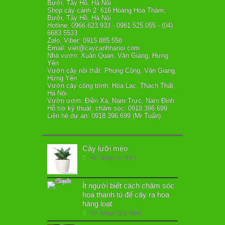
Bưởi, Tây Hồ, Hà Nội
Shop cây cảnh 2: 616 Hoàng Hoa Thám,
Bưởi, Tây Hồ, Hà Nội
Hotline: 0966.623.933 - 0981.525.055 - (04)
6683.5533
Zalo, Viber: 0915.885.558
Email: viet@caycanhhanoi.com
Nhà vườn: Xuân Quan, Văn Giang, Hưng
Yên
Vườn cây nội thất: Phụng Công, Văn Giang,
Hưng Yên
Vườn cây công trình: Hòa Lạc, Thạch Thất,
Hà Nội
Vườn ươm: Điền Xá, Nam Trực, Nam Định
Hỗ trợ kỹ thuật, chăm sóc: 0918.396.699
Liên hệ dự án: 0918.396.699 (Mr Tuấn)
Cây lưỡi mèo
20 Tháng Tư, 2017
Ít người biết cách chăm sóc
hoa thanh tú để cây ra hoa
hàng loạt
23 Tháng Chín, 2018