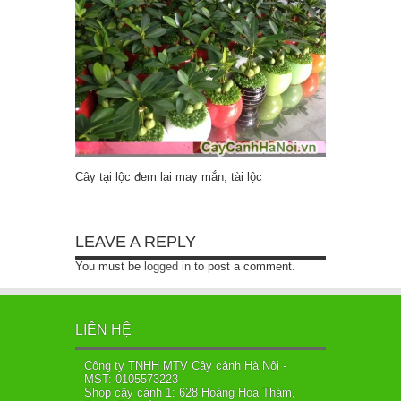
Cây tại lộc đem lại may mắn, tài lộc
LEAVE A REPLY
You must be
logged in
to post a comment.
LIÊN HỆ
Công ty TNHH MTV Cây cảnh Hà Nội -
MST: 0105573223
Shop cây cảnh 1: 628 Hoàng Hoa Thám,