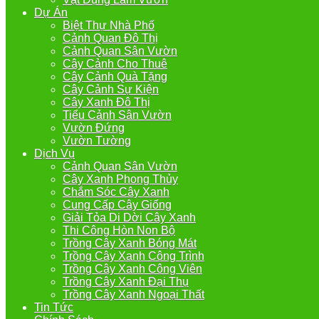
Dự Án
Biệt Thự Nhà Phố
Cảnh Quan Đô Thị
Cảnh Quan Sân Vườn
Cây Cảnh Cho Thuê
Cây Cảnh Quà Tặng
Cây Cảnh Sự Kiện
Cây Xanh Đô Thị
Tiểu Cảnh Sân Vườn
Vườn Đứng
Vườn Tường
Dịch Vụ
Cảnh Quan Sân Vườn
Cây Xanh Phong Thủy
Chắm Sóc Cây Xanh
Cung Cấp Cây Giống
Giải Tỏa Di Dời Cây Xanh
Thi Công Hòn Non Bộ
Trồng Cây Xanh Bóng Mát
Trồng Cây Xanh Công Trình
Trồng Cây Xanh Công Viên
Trồng Cây Xanh Đại Thụ
Trồng Cây Xanh Ngoại Thất
Tin Tức