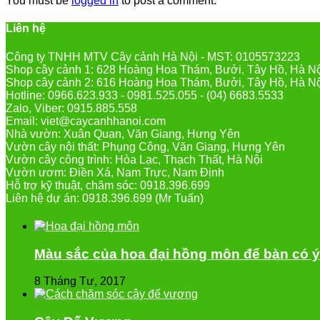
You must be
logged in
to post a comment.
Liên hệ
Công ty TNHH MTV Cây cảnh Hà Nội - MST: 0105573223
Shop cây cảnh 1: 628 Hoàng Hoa Thám, Bưởi, Tây Hồ, Hà N
Shop cây cảnh 2: 616 Hoàng Hoa Thám, Bưởi, Tây Hồ, Hà N
Hotline: 0966.623.933 - 0981.525.055 - (04) 6683.5533
Zalo, Viber: 0915.885.558
Email: viet@caycanhhanoi.com
Nhà vườn: Xuân Quan, Văn Giang, Hưng Yên
Vườn cây nội thất: Phụng Công, Văn Giang, Hưng Yên
Vườn cây công trình: Hòa Lạc, Thạch Thất, Hà Nội
Vườn ươm: Điền Xá, Nam Trực, Nam Định
Hỗ trợ kỹ thuật, chăm sóc: 0918.396.699
Liên hệ dự án: 0918.396.699 (Mr Tuấn)
Màu sắc của hoa đại hồng môn để bàn có ý
8 Tháng Tư, 2017