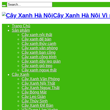
Cây Xanh Hà Nội Vì
Trang Chủ
Sản phẩm
Cây xanh nội thất
Cây xanh để bàn
Cây xanh thủy canh
Cây xanh văn phòng
Cây xanh ban công
Cây xanh công trình
Cây xanh dây leo giàn
Cây xanh giỏ treo
Cây xanh ngoại thất
Cây Xanh
Cây Xanh Văn Phòng
Cây Xanh Nội Thất
Cây Xanh Ngoại Thất
Cây Bóng Mát
Cây Leo Giàn
Cây Thủy Sinh
Cây Xanh Để Bàn
Vật Dụng Làm Vườn