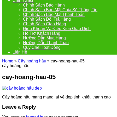
Chính Sách
Chính Sách Bảo Hành
Chính Sách Bảo Mật Chia Sẻ Thông Tin
Chính Sách Bảo Mật Thanh Toán
Chính Sách Đổi Trả Hàng
Chính Sách Giao Hàng
Điều Khoản Và Điều Kiện Giao Dịch
Hỗ Trợ Khách Hàng
Hưỡng Dẫn Mua Hàng
Hưỡng Dẫn Thanh Toán
Quy Chế Hoạt Động
Liên Hệ
Home
»
Cây hoàng hậu
»
cay-hoang-hau-05
cây hoàng hậu
cay-hoang-hau-05
Cây hoàng hậu mang mang lại vẻ đẹp tinh khiết, thanh cao
Leave a Reply