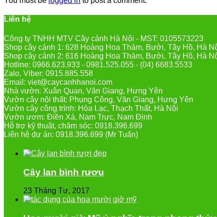
You must be
logged in
to post a comment.
Liên hệ
Công ty TNHH MTV Cây cảnh Hà Nội - MST: 0105573223
Shop cây cảnh 1: 628 Hoàng Hoa Thám, Bưởi, Tây Hồ, Hà N
Shop cây cảnh 2: 616 Hoàng Hoa Thám, Bưởi, Tây Hồ, Hà N
Hotline: 0966.623.933 - 0981.525.055 - (04) 6683.5533
Zalo, Viber: 0915.885.558
Email: viet@caycanhhanoi.com
Nhà vườn: Xuân Quan, Văn Giang, Hưng Yên
Vườn cây nội thất: Phụng Công, Văn Giang, Hưng Yên
Vườn cây công trình: Hòa Lạc, Thạch Thất, Hà Nội
Vườn ươm: Điền Xá, Nam Trực, Nam Định
Hỗ trợ kỹ thuật, chăm sóc: 0918.396.699
Liên hệ dự án: 0918.396.699 (Mr Tuấn)
Cây lan bình rượu
23 Tháng Tư, 2017