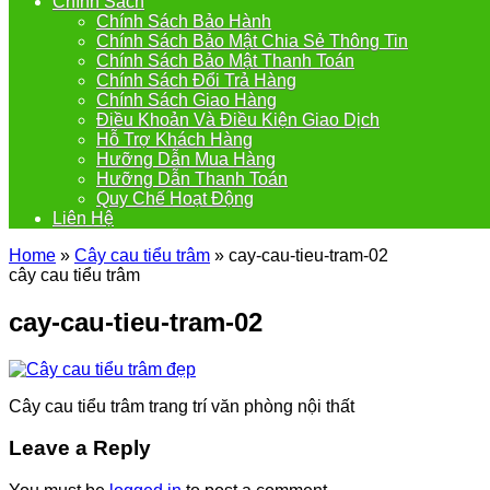
Chính Sách
Chính Sách Bảo Hành
Chính Sách Bảo Mật Chia Sẻ Thông Tin
Chính Sách Bảo Mật Thanh Toán
Chính Sách Đổi Trả Hàng
Chính Sách Giao Hàng
Điều Khoản Và Điều Kiện Giao Dịch
Hỗ Trợ Khách Hàng
Hưỡng Dẫn Mua Hàng
Hưỡng Dẫn Thanh Toán
Quy Chế Hoạt Động
Liên Hệ
Home
»
Cây cau tiểu trâm
»
cay-cau-tieu-tram-02
cây cau tiểu trâm
cay-cau-tieu-tram-02
Cây cau tiểu trâm trang trí văn phòng nội thất
Leave a Reply