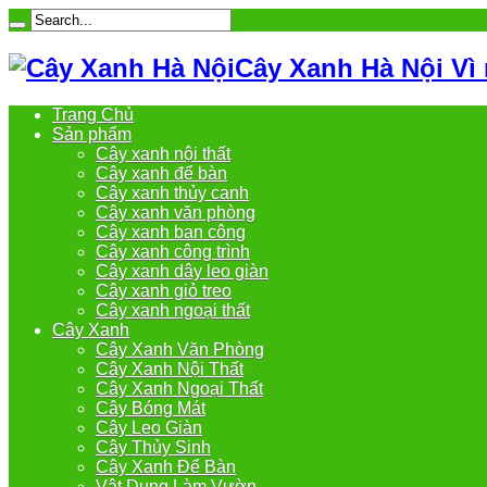
Cây Xanh Hà Nội Vì
Trang Chủ
Sản phẩm
Cây xanh nội thất
Cây xanh để bàn
Cây xanh thủy canh
Cây xanh văn phòng
Cây xanh ban công
Cây xanh công trình
Cây xanh dây leo giàn
Cây xanh giỏ treo
Cây xanh ngoại thất
Cây Xanh
Cây Xanh Văn Phòng
Cây Xanh Nội Thất
Cây Xanh Ngoại Thất
Cây Bóng Mát
Cây Leo Giàn
Cây Thủy Sinh
Cây Xanh Để Bàn
Vật Dụng Làm Vườn