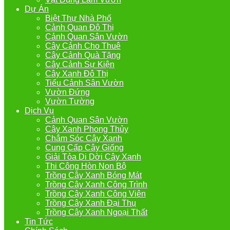
Dự Án
Biệt Thự Nhà Phố
Cảnh Quan Đô Thị
Cảnh Quan Sân Vườn
Cây Cảnh Cho Thuê
Cây Cảnh Quà Tặng
Cây Cảnh Sự Kiện
Cây Xanh Đô Thị
Tiểu Cảnh Sân Vườn
Vườn Đứng
Vườn Tường
Dịch Vụ
Cảnh Quan Sân Vườn
Cây Xanh Phong Thủy
Chắm Sóc Cây Xanh
Cung Cấp Cây Giống
Giải Tỏa Di Dời Cây Xanh
Thi Công Hòn Non Bộ
Trồng Cây Xanh Bóng Mát
Trồng Cây Xanh Công Trình
Trồng Cây Xanh Công Viên
Trồng Cây Xanh Đại Thụ
Trồng Cây Xanh Ngoại Thất
Tin Tức