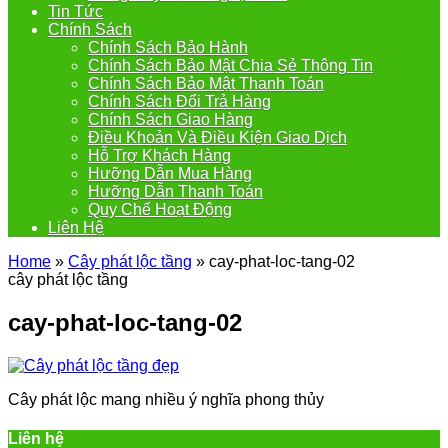
Tin Tức
Chính Sách
Chính Sách Bảo Hành
Chính Sách Bảo Mật Chia Sẻ Thông Tin
Chính Sách Bảo Mật Thanh Toán
Chính Sách Đổi Trả Hàng
Chính Sách Giao Hàng
Điều Khoản Và Điều Kiện Giao Dịch
Hỗ Trợ Khách Hàng
Hưỡng Dẫn Mua Hàng
Hưỡng Dẫn Thanh Toán
Quy Chế Hoạt Động
Liên Hệ
Home
»
Cây phát lộc tầng
»
cay-phat-loc-tang-02
cây phát lộc tầng
cay-phat-loc-tang-02
Cây phát lộc mang nhiều ý nghĩa phong thủy
Liên hệ