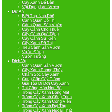
Cây Xanh Để Bàn
Vật Dụng Làm Vườn
Dự Án
Biệt Thự Nhà Phố
Cảnh Quan Đô Thị
Cảnh Quan Sân Vườn
Cây Cảnh Cho Thuê
Cây Cảnh Quà Tặng
Cây Cảnh Sự Kiện
Cây Xanh Đô Thị
Tiểu Cảnh Sân Vườn
Vườn Đứng
Vườn Tường
Dịch Vụ
Cảnh Quan Sân Vườn
Cây Xanh Phong Thủy
Chắm Sóc Cây Xanh
Cung Cấp Cây Giống
Giải Tỏa Di Dời Cây Xanh
Thi Công Hòn Non Bộ
Trồng Cây Xanh Bóng Mát
Trồng Cây Xanh Công Trình
Trồng Cây Xanh Công Viên
Trồng Cây Xanh Đại Thụ
Trồng Cây Xanh Ngoại Thất