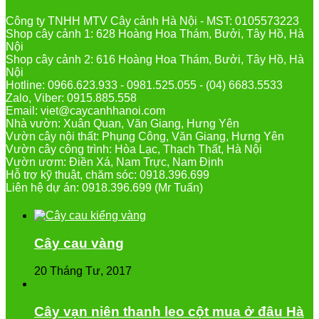
Công ty TNHH MTV Cây cảnh Hà Nội - MST: 0105573223
Shop cây cảnh 1: 628 Hoàng Hoa Thám, Bưởi, Tây Hồ, Hà
Nội
Shop cây cảnh 2: 616 Hoàng Hoa Thám, Bưởi, Tây Hồ, Hà
Nội
Hotline: 0966.623.933 - 0981.525.055 - (04) 6683.5533
Zalo, Viber: 0915.885.558
Email: viet@caycanhhanoi.com
Nhà vườn: Xuân Quan, Văn Giang, Hưng Yên
Vườn cây nội thất: Phụng Công, Văn Giang, Hưng Yên
Vườn cây công trình: Hòa Lạc, Thạch Thất, Hà Nội
Vườn ươm: Điền Xá, Nam Trực, Nam Định
Hỗ trợ kỹ thuật, chăm sóc: 0918.396.699
Liên hệ dự án: 0918.396.699 (Mr Tuấn)
Cây cau vàng
20 Tháng Tư, 2017
Cây vạn niên thanh leo cột mua ở đâu Hà