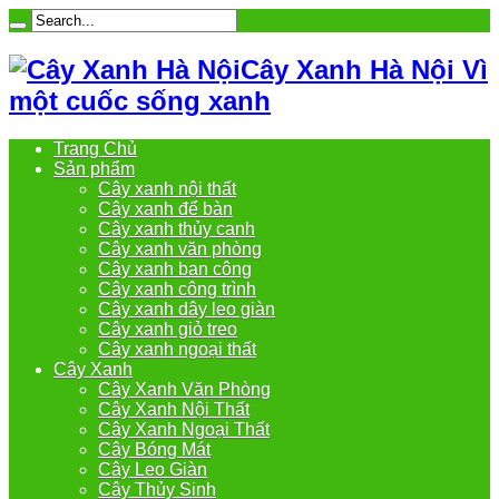
Cây Xanh Hà Nội Vì
một cuốc sống xanh
Trang Chủ
Sản phẩm
Cây xanh nội thất
Cây xanh để bàn
Cây xanh thủy canh
Cây xanh văn phòng
Cây xanh ban công
Cây xanh công trình
Cây xanh dây leo giàn
Cây xanh giỏ treo
Cây xanh ngoại thất
Cây Xanh
Cây Xanh Văn Phòng
Cây Xanh Nội Thất
Cây Xanh Ngoại Thất
Cây Bóng Mát
Cây Leo Giàn
Cây Thủy Sinh