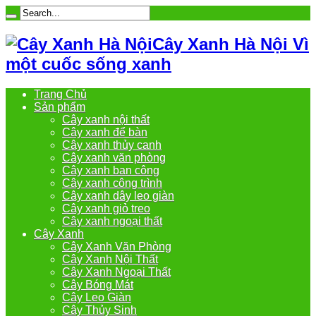
Cây Xanh Hà Nội Vì
một cuốc sống xanh
Trang Chủ
Sản phẩm
Cây xanh nội thất
Cây xanh để bàn
Cây xanh thủy canh
Cây xanh văn phòng
Cây xanh ban công
Cây xanh công trình
Cây xanh dây leo giàn
Cây xanh giỏ treo
Cây xanh ngoại thất
Cây Xanh
Cây Xanh Văn Phòng
Cây Xanh Nội Thất
Cây Xanh Ngoại Thất
Cây Bóng Mát
Cây Leo Giàn
Cây Thủy Sinh