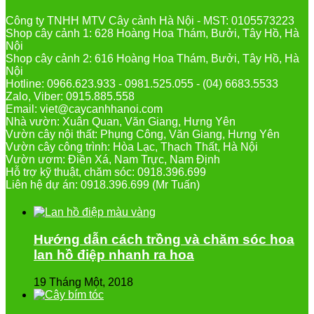
Công ty TNHH MTV Cây cảnh Hà Nội - MST: 0105573223
Shop cây cảnh 1: 628 Hoàng Hoa Thám, Bưởi, Tây Hồ, Hà
Nội
Shop cây cảnh 2: 616 Hoàng Hoa Thám, Bưởi, Tây Hồ, Hà
Nội
Hotline: 0966.623.933 - 0981.525.055 - (04) 6683.5533
Zalo, Viber: 0915.885.558
Email: viet@caycanhhanoi.com
Nhà vườn: Xuân Quan, Văn Giang, Hưng Yên
Vườn cây nội thất: Phụng Công, Văn Giang, Hưng Yên
Vườn cây công trình: Hòa Lạc, Thạch Thất, Hà Nội
Vườn ươm: Điền Xá, Nam Trực, Nam Định
Hỗ trợ kỹ thuật, chăm sóc: 0918.396.699
Liên hệ dự án: 0918.396.699 (Mr Tuấn)
Hướng dẫn cách trồng và chăm sóc hoa
lan hồ điệp nhanh ra hoa
19 Tháng Một, 2018