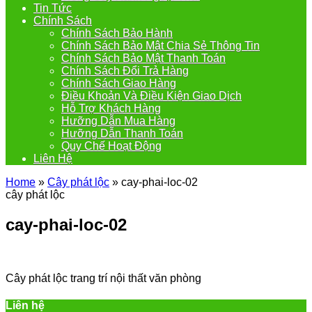
Tin Tức
Chính Sách
Chính Sách Bảo Hành
Chính Sách Bảo Mật Chia Sẻ Thông Tin
Chính Sách Bảo Mật Thanh Toán
Chính Sách Đổi Trả Hàng
Chính Sách Giao Hàng
Điều Khoản Và Điều Kiện Giao Dịch
Hỗ Trợ Khách Hàng
Hưỡng Dẫn Mua Hàng
Hưỡng Dẫn Thanh Toán
Quy Chế Hoạt Động
Liên Hệ
Home
»
Cây phát lộc
»
cay-phai-loc-02
cây phát lộc
cay-phai-loc-02
Cây phát lộc trang trí nội thất văn phòng
Liên hệ