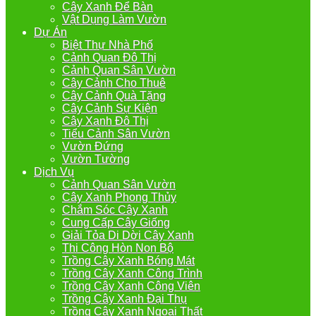
Cây Xanh Để Bàn
Vật Dụng Làm Vườn
Dự Án
Biệt Thự Nhà Phố
Cảnh Quan Đô Thị
Cảnh Quan Sân Vườn
Cây Cảnh Cho Thuê
Cây Cảnh Quà Tặng
Cây Cảnh Sự Kiện
Cây Xanh Đô Thị
Tiểu Cảnh Sân Vườn
Vườn Đứng
Vườn Tường
Dịch Vụ
Cảnh Quan Sân Vườn
Cây Xanh Phong Thủy
Chắm Sóc Cây Xanh
Cung Cấp Cây Giống
Giải Tỏa Di Dời Cây Xanh
Thi Công Hòn Non Bộ
Trồng Cây Xanh Bóng Mát
Trồng Cây Xanh Công Trình
Trồng Cây Xanh Công Viên
Trồng Cây Xanh Đại Thụ
Trồng Cây Xanh Ngoại Thất