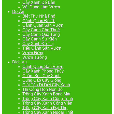
Cây Xanh Để Bàn
Vật Dụng Làm Vườn
Dự Án
Biệt Thự Nhà Phố
Cảnh Quan Đô Thị
Cảnh Quan Sân Vườn
Cây Cảnh Cho Thuê
Cây Cảnh Quà Tặng
Cây Cảnh Sự Kiện
Cây Xanh Đô Thị
Tiểu Cảnh Sân Vườn
Vườn Đứng
Vườn Tường
Dịch Vụ
Cảnh Quan Sân Vườn
Cây Xanh Phong Thủy
Chắm Sóc Cây Xanh
Cung Cấp Cây Giống
Giải Tỏa Di Dời Cây Xanh
Thi Công Hòn Non Bộ
Trồng Cây Xanh Bóng Mát
Trồng Cây Xanh Công Trình
Trồng Cây Xanh Công Viên
Trồng Cây Xanh Đại Thụ
Trồng Cây Xanh Ngoại Thất