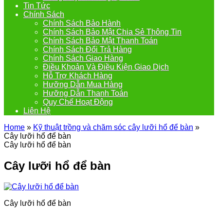
Tin Tức
Chính Sách
Chính Sách Bảo Hành
Chính Sách Bảo Mật Chia Sẻ Thông Tin
Chính Sách Bảo Mật Thanh Toán
Chính Sách Đổi Trả Hàng
Chính Sách Giao Hàng
Điều Khoản Và Điều Kiện Giao Dịch
Hỗ Trợ Khách Hàng
Hưỡng Dẫn Mua Hàng
Hưỡng Dẫn Thanh Toán
Quy Chế Hoạt Động
Liên Hệ
Home
»
Kỹ thuật trồng và chăm sóc cây lưỡi hổ để bàn
»
Cây lưỡi hổ để bàn
Cây lưỡi hổ để bàn
Cây lưỡi hổ để bàn
Cây lưỡi hổ để bàn