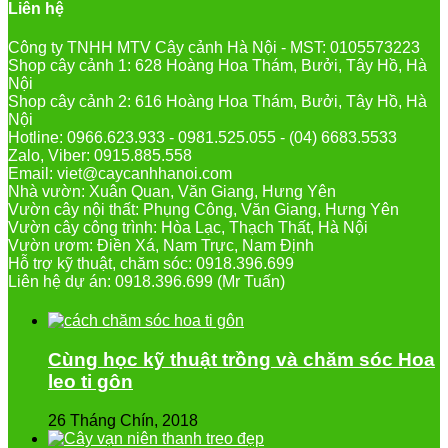
Liên hệ
Công ty TNHH MTV Cây cảnh Hà Nội - MST: 0105573223
Shop cây cảnh 1: 628 Hoàng Hoa Thám, Bưởi, Tây Hồ, Hà
Nội
Shop cây cảnh 2: 616 Hoàng Hoa Thám, Bưởi, Tây Hồ, Hà
Nội
Hotline: 0966.623.933 - 0981.525.055 - (04) 6683.5533
Zalo, Viber: 0915.885.558
Email: viet@caycanhhanoi.com
Nhà vườn: Xuân Quan, Văn Giang, Hưng Yên
Vườn cây nội thất: Phụng Công, Văn Giang, Hưng Yên
Vườn cây công trình: Hòa Lạc, Thạch Thất, Hà Nội
Vườn ươm: Điền Xá, Nam Trực, Nam Định
Hỗ trợ kỹ thuật, chăm sóc: 0918.396.699
Liên hệ dự án: 0918.396.699 (Mr Tuấn)
Cùng học kỹ thuật trồng và chăm sóc Hoa
leo ti gôn
26 Tháng Chín, 2018