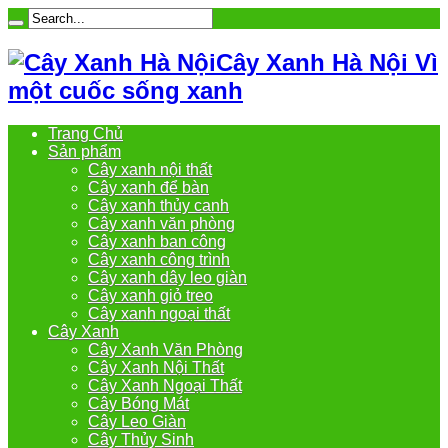
Cây Xanh Hà Nội Vì
một cuốc sống xanh
Trang Chủ
Sản phẩm
Cây xanh nội thất
Cây xanh để bàn
Cây xanh thủy canh
Cây xanh văn phòng
Cây xanh ban công
Cây xanh công trình
Cây xanh dây leo giàn
Cây xanh giỏ treo
Cây xanh ngoại thất
Cây Xanh
Cây Xanh Văn Phòng
Cây Xanh Nội Thất
Cây Xanh Ngoại Thất
Cây Bóng Mát
Cây Leo Giàn
Cây Thủy Sinh