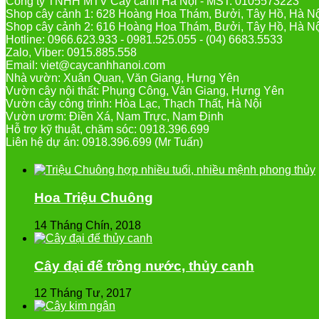
Công ty TNHH MTV Cây cảnh Hà Nội - MST: 0105573223
Shop cây cảnh 1: 628 Hoàng Hoa Thám, Bưởi, Tây Hồ, Hà N
Shop cây cảnh 2: 616 Hoàng Hoa Thám, Bưởi, Tây Hồ, Hà N
Hotline: 0966.623.933 - 0981.525.055 - (04) 6683.5533
Zalo, Viber: 0915.885.558
Email: viet@caycanhhanoi.com
Nhà vườn: Xuân Quan, Văn Giang, Hưng Yên
Vườn cây nội thất: Phụng Công, Văn Giang, Hưng Yên
Vườn cây công trình: Hòa Lạc, Thạch Thất, Hà Nội
Vườn ươm: Điền Xá, Nam Trực, Nam Định
Hỗ trợ kỹ thuật, chăm sóc: 0918.396.699
Liên hệ dự án: 0918.396.699 (Mr Tuấn)
Hoa Triệu Chuông
14 Tháng Chín, 2018
Cây đại đế trồng nước, thủy canh
12 Tháng Tư, 2017