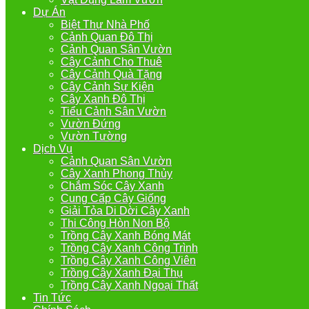
Dự Án
Biệt Thự Nhà Phố
Cảnh Quan Đô Thị
Cảnh Quan Sân Vườn
Cây Cảnh Cho Thuê
Cây Cảnh Quà Tặng
Cây Cảnh Sự Kiện
Cây Xanh Đô Thị
Tiểu Cảnh Sân Vườn
Vườn Đứng
Vườn Tường
Dịch Vụ
Cảnh Quan Sân Vườn
Cây Xanh Phong Thủy
Chắm Sóc Cây Xanh
Cung Cấp Cây Giống
Giải Tỏa Di Dời Cây Xanh
Thi Công Hòn Non Bộ
Trồng Cây Xanh Bóng Mát
Trồng Cây Xanh Công Trình
Trồng Cây Xanh Công Viên
Trồng Cây Xanh Đại Thụ
Trồng Cây Xanh Ngoại Thất
Tin Tức