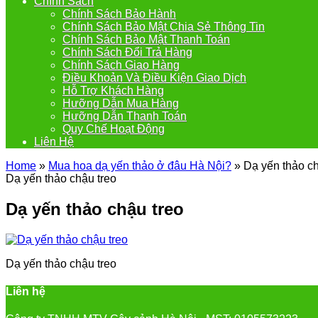
Chính Sách
Chính Sách Bảo Hành
Chính Sách Bảo Mật Chia Sẻ Thông Tin
Chính Sách Bảo Mật Thanh Toán
Chính Sách Đổi Trả Hàng
Chính Sách Giao Hàng
Điều Khoản Và Điều Kiện Giao Dịch
Hỗ Trợ Khách Hàng
Hưỡng Dẫn Mua Hàng
Hưỡng Dẫn Thanh Toán
Quy Chế Hoạt Động
Liên Hệ
Home
»
Mua hoa dạ yến thảo ở đâu Hà Nội?
»
Dạ yến thảo ch
Dạ yến thảo chậu treo
Dạ yến thảo chậu treo
Dạ yến thảo chậu treo
Liên hệ