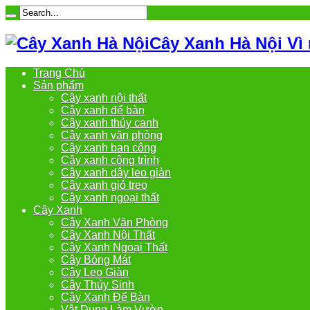
Cây Xanh Hà Nội Vì
Trang Chủ
Sản phẩm
Cây xanh nội thất
Cây xanh để bàn
Cây xanh thủy canh
Cây xanh văn phòng
Cây xanh ban công
Cây xanh công trình
Cây xanh dây leo giàn
Cây xanh giỏ treo
Cây xanh ngoại thất
Cây Xanh
Cây Xanh Văn Phòng
Cây Xanh Nội Thất
Cây Xanh Ngoại Thất
Cây Bóng Mát
Cây Leo Giàn
Cây Thủy Sinh
Cây Xanh Để Bàn
Vật Dụng Làm Vườn