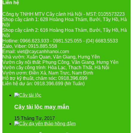
Liên hệ
Công ty TNHH MTV Cây cảnh Hà Nội - MST: 0105573223
Shop cây cảnh 1: 628 Hoàng Hoa Thám, Bưởi, Tây Hồ, Hà
Nội
Shop cây cảnh 2: 616 Hoàng Hoa Thám, Bưởi, Tây Hồ, Hà
Nội
Hotline: 0966.623.933 - 0981.525.055 - (04) 6683.5533
Zalo, Viber: 0915.885.558
Email: viet@caycanhhanoi.com
Nhà vườn: Xuân Quan, Văn Giang, Hưng Yên
Vườn cây nội thất: Phụng Công, Văn Giang, Hưng Yên
Vườn cây công trình: Hòa Lạc, Thạch Thất, Hà Nội
Vườn ươm: Điền Xá, Nam Trực, Nam Định
Hỗ trợ kỹ thuật, chăm sóc: 0918.396.699
Liên hệ dự án: 0918.396.699 (Mr Tuấn)
Cây tài lộc may mắn
15 Tháng Tư, 2017