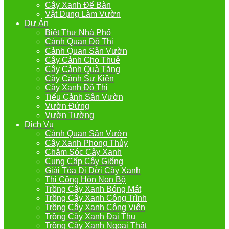
Cây Xanh Để Bàn
Vật Dụng Làm Vườn
Dự Án
Biệt Thự Nhà Phố
Cảnh Quan Đô Thị
Cảnh Quan Sân Vườn
Cây Cảnh Cho Thuê
Cây Cảnh Quà Tặng
Cây Cảnh Sự Kiện
Cây Xanh Đô Thị
Tiểu Cảnh Sân Vườn
Vườn Đứng
Vườn Tường
Dịch Vụ
Cảnh Quan Sân Vườn
Cây Xanh Phong Thủy
Chắm Sóc Cây Xanh
Cung Cấp Cây Giống
Giải Tỏa Di Dời Cây Xanh
Thi Công Hòn Non Bộ
Trồng Cây Xanh Bóng Mát
Trồng Cây Xanh Công Trình
Trồng Cây Xanh Công Viên
Trồng Cây Xanh Đại Thụ
Trồng Cây Xanh Ngoại Thất