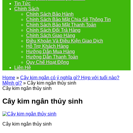
Tin Tức
Chính Sách
Chính Sách Bảo Hành
Chính Sách Bảo Mật Chia Sẻ Thông Tin
Chính Sách Bảo Mật Thanh Toán
Chính Sách Đổi Trả Hàng
Chính Sách Giao Hàng
Điều Khoản Và Điều Kiện Giao Dịch
Hỗ Trợ Khách Hàng
Hưỡng Dẫn Mua Hàng
Hưỡng Dẫn Thanh Toán
Quy Chế Hoạt Động
Liên Hệ
Home
»
Cây kim ngân có ý nghĩa gì? Hợp với tuổi nào?
Mệnh gì?
»
Cây kim ngân thủy sinh
Cây kim ngân thủy sinh
Cây kim ngân thủy sinh
Cây kim ngân thủy sinh