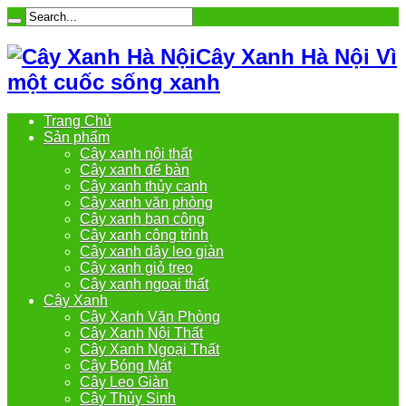
Cây Xanh Hà Nội Vì
một cuốc sống xanh
Trang Chủ
Sản phẩm
Cây xanh nội thất
Cây xanh để bàn
Cây xanh thủy canh
Cây xanh văn phòng
Cây xanh ban công
Cây xanh công trình
Cây xanh dây leo giàn
Cây xanh giỏ treo
Cây xanh ngoại thất
Cây Xanh
Cây Xanh Văn Phòng
Cây Xanh Nội Thất
Cây Xanh Ngoại Thất
Cây Bóng Mát
Cây Leo Giàn
Cây Thủy Sinh