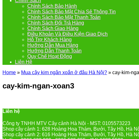
Chính Sách
Chính Sách Bảo Hành
Chính Sách Bảo Mật Chia Sẻ Thông Tin
Chính Sách Bảo Mật Thanh Toán
Chính Sách Đổi Trả Hàng
Chính Sách Giao Hàng
Điều Khoản Và Điều Kiện Giao Dịch
Hỗ Trợ Khách Hàng
Hưỡng Dẫn Mua Hàng
Hưỡng Dẫn Thanh Toán
Quy Chế Hoạt Động
Liên Hệ
Home
»
Mua cây kim ngân xoắn ở đâu Hà Nội?
»
cay-kim-ng
cay-kim-ngan-xoan3
Liên hệ
Công ty TNHH MTV Cây cảnh Hà Nội - MST: 0105573223
Shop cây cảnh 1: 628 Hoàng Hoa Thám, Bưởi, Tây Hồ, Hà N
Shop cây cảnh 2: 616 Hoàng Hoa Thám, Bưởi, Tây Hồ, Hà N