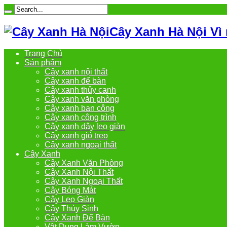
Cây Xanh Hà Nội Vì
Trang Chủ
Sản phẩm
Cây xanh nội thất
Cây xanh để bàn
Cây xanh thủy canh
Cây xanh văn phòng
Cây xanh ban công
Cây xanh công trình
Cây xanh dây leo giàn
Cây xanh giỏ treo
Cây xanh ngoại thất
Cây Xanh
Cây Xanh Văn Phòng
Cây Xanh Nội Thất
Cây Xanh Ngoại Thất
Cây Bóng Mát
Cây Leo Giàn
Cây Thủy Sinh
Cây Xanh Để Bàn
Vật Dụng Làm Vườn