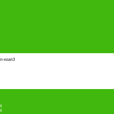
an-xoan3
ội
ội