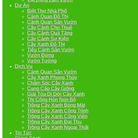
Dự Án
Biệt Thự Nhà Phố
Cảnh Quan Đô Thị
Cảnh Quan Sân Vườn
Cây Cảnh Cho Thuê
Cây Cảnh Quà Tặng
Cây Cảnh Sự Kiện
Cây Xanh Đô Thị
Tiểu Cảnh Sân Vườn
Vườn Đứng
Vườn Tường
Dịch Vụ
Cảnh Quan Sân Vườn
Cây Xanh Phong Thủy
Chắm Sóc Cây Xanh
Cung Cấp Cây Giống
Giải Tỏa Di Dời Cây Xanh
Thi Công Hòn Non Bộ
Trồng Cây Xanh Bóng Mát
Trồng Cây Xanh Công Trình
Trồng Cây Xanh Công Viên
Trồng Cây Xanh Đại Thụ
Trồng Cây Xanh Ngoại Thất
Tin Tức