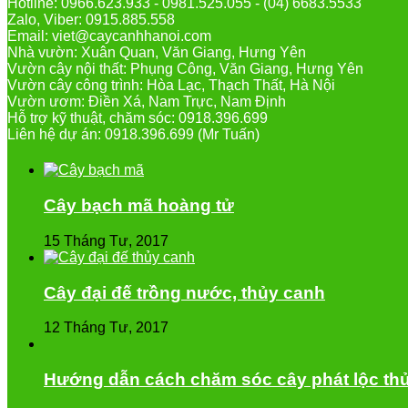
Hotline: 0966.623.933 - 0981.525.055 - (04) 6683.5533
Zalo, Viber: 0915.885.558
Email: viet@caycanhhanoi.com
Nhà vườn: Xuân Quan, Văn Giang, Hưng Yên
Vườn cây nội thất: Phụng Công, Văn Giang, Hưng Yên
Vườn cây công trình: Hòa Lạc, Thạch Thất, Hà Nội
Vườn ươm: Điền Xá, Nam Trực, Nam Định
Hỗ trợ kỹ thuật, chăm sóc: 0918.396.699
Liên hệ dự án: 0918.396.699 (Mr Tuấn)
Cây bạch mã hoàng tử
15 Tháng Tư, 2017
Cây đại đế trồng nước, thủy canh
12 Tháng Tư, 2017
Hướng dẫn cách chăm sóc cây phát lộc thủ