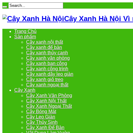
Cây Xanh Hà Nội Vì
Trang Chủ
Sản phẩm
Cây xanh nội thất
Cây xanh để bàn
Cây xanh thủy canh
Cây xanh văn phòng
Cây xanh ban công
Cây xanh công trình
Cây xanh dây leo giàn
Cây xanh giỏ treo
Cây xanh ngoại thất
Cây Xanh
Cây Xanh Văn Phòng
Cây Xanh Nội Thất
Cây Xanh Ngoại Thất
Cây Bóng Mát
Cây Leo Giàn
Cây Thủy Sinh
Cây Xanh Để Bàn
Vật Dụng Làm Vườn