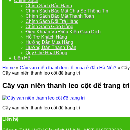
Chính Sách
Chính Sách Bảo Hành
Chính Sách Bảo Mật Chia Sẻ Thông Tin
Chính Sách Bảo Mật Thanh Toán
Chính Sách Đổi Trả Hàng
Chính Sách Giao Hàng
Điều Khoản Và Điều Kiện Giao Dịch
Hỗ Trợ Khách Hàng
Hưỡng Dẫn Mua Hàng
Hưỡng Dẫn Thanh Toán
Quy Chế Hoạt Động
Liên Hệ
Home
»
Cây vạn niên thanh leo cột mua ở đâu Hà Nội?
»
Cây 
Cây vạn niên thanh leo cột để trang trí
Cây vạn niên thanh leo cột để trang trí
Cây vạn niên thanh leo cột để trang trí
Liên hệ