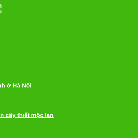
ội
ội
nh ở Hà Nội
n cây thiết mộc lan