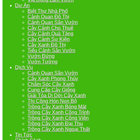
Dự Án
Biệt Thự Nhà Phố
Cảnh Quan Đô Thị
Cảnh Quan Sân Vườn
Cây Cảnh Cho Thuê
Cây Cảnh Quà Tặng
Cây Cảnh Sự Kiện
Cây Xanh Đô Thị
Tiểu Cảnh Sân Vườn
Vườn Đứng
Vườn Tường
Dịch Vụ
Cảnh Quan Sân Vườn
Cây Xanh Phong Thủy
Chắm Sóc Cây Xanh
Cung Cấp Cây Giống
Giải Tỏa Di Dời Cây Xanh
Thi Công Hòn Non Bộ
Trồng Cây Xanh Bóng Mát
Trồng Cây Xanh Công Trình
Trồng Cây Xanh Công Viên
Trồng Cây Xanh Đại Thụ
Trồng Cây Xanh Ngoại Thất
Tin Tức