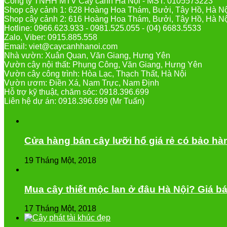
Công ty TNHH MTV Cây cảnh Hà Nội - MST: 0105573223
Shop cây cảnh 1: 628 Hoàng Hoa Thám, Bưởi, Tây Hồ, Hà N
Shop cây cảnh 2: 616 Hoàng Hoa Thám, Bưởi, Tây Hồ, Hà N
Hotline: 0966.623.933 - 0981.525.055 - (04) 6683.5533
Zalo, Viber: 0915.885.558
Email: viet@caycanhhanoi.com
Nhà vườn: Xuân Quan, Văn Giang, Hưng Yên
Vườn cây nội thất: Phụng Công, Văn Giang, Hưng Yên
Vườn cây công trình: Hòa Lạc, Thạch Thất, Hà Nội
Vườn ươm: Điền Xá, Nam Trực, Nam Định
Hỗ trợ kỹ thuật, chăm sóc: 0918.396.699
Liên hệ dự án: 0918.396.699 (Mr Tuấn)
Cửa hàng bán cây lưỡi hổ giá rẻ có bảo hà
19 Tháng Một, 2018
Mua cây thiết mộc lan ở đâu Hà Nội? Giá bá
17 Tháng Một, 2018