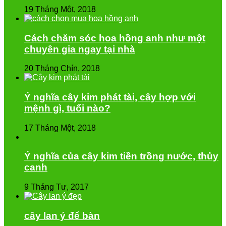
19 Tháng Một, 2018
Cách chăm sóc hoa hồng anh như một
chuyên gia ngay tại nhà
20 Tháng Chín, 2018
Ý nghĩa cây kim phát tài, cây hợp với
mệnh gì, tuổi nào?
17 Tháng Một, 2018
Ý nghĩa của cây kim tiền trồng nước, thủy
canh
9 Tháng Tư, 2017
cây lan ý để bàn