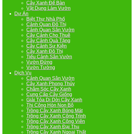
Cây Xanh Để Bàn
Vật Dụng Làm Vườn
Dự Án
Biệt Thự Nhà Phố
Cảnh Quan Đô Thị
Cảnh Quan Sân Vườn
Cây Cảnh Cho Thuê
Cây Cảnh Quà Tặng
Cây Cảnh Sự Kiện
Cây Xanh Đô Thị
Tiểu Cảnh Sân Vườn
Vườn Đứng
Vườn Tường
Dịch Vụ
Cảnh Quan Sân Vườn
Cây Xanh Phong Thủy
Chắm Sóc Cây Xanh
Cung Cấp Cây Giống
Giải Tỏa Di Dời Cây Xanh
Thi Công Hòn Non Bộ
Trồng Cây Xanh Bóng Mát
Trồng Cây Xanh Công Trình
Trồng Cây Xanh Công Viên
Trồng Cây Xanh Đại Thụ
Trồng Cây Xanh Ngoại Thất