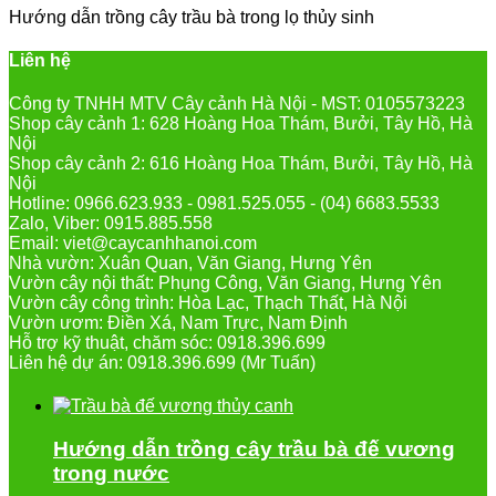
Hướng dẫn trồng cây trầu bà trong lọ thủy sinh
Liên hệ
Công ty TNHH MTV Cây cảnh Hà Nội - MST: 0105573223
Shop cây cảnh 1: 628 Hoàng Hoa Thám, Bưởi, Tây Hồ, Hà
Nội
Shop cây cảnh 2: 616 Hoàng Hoa Thám, Bưởi, Tây Hồ, Hà
Nội
Hotline: 0966.623.933 - 0981.525.055 - (04) 6683.5533
Zalo, Viber: 0915.885.558
Email: viet@caycanhhanoi.com
Nhà vườn: Xuân Quan, Văn Giang, Hưng Yên
Vườn cây nội thất: Phụng Công, Văn Giang, Hưng Yên
Vườn cây công trình: Hòa Lạc, Thạch Thất, Hà Nội
Vườn ươm: Điền Xá, Nam Trực, Nam Định
Hỗ trợ kỹ thuật, chăm sóc: 0918.396.699
Liên hệ dự án: 0918.396.699 (Mr Tuấn)
Hướng dẫn trồng cây trầu bà đế vương
trong nước