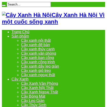
Cây Xanh Hà Nội Vì
một cuốc sống xanh
Trang Chủ
Sản phẩm
Cây xanh nội thất
Cây xanh để bàn
Cây xanh thủy canh
Cây xanh văn phòng
Cây xanh ban công
Cây xanh công trình
Cây xanh dây leo giàn
Cây xanh giỏ treo
Cây xanh ngoại thất
Cây Xanh
Cây Xanh Văn Phòng
Cây Xanh Nội Thất
Cây Xanh Ngoại Thất
Cây Bóng Mát
Cây Leo Giàn
Cây Thủy Sinh