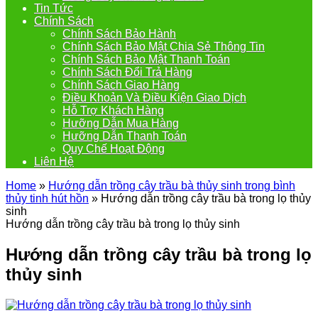
Tin Tức
Chính Sách
Chính Sách Bảo Hành
Chính Sách Bảo Mật Chia Sẻ Thông Tin
Chính Sách Bảo Mật Thanh Toán
Chính Sách Đổi Trả Hàng
Chính Sách Giao Hàng
Điều Khoản Và Điều Kiện Giao Dịch
Hỗ Trợ Khách Hàng
Hưỡng Dẫn Mua Hàng
Hưỡng Dẫn Thanh Toán
Quy Chế Hoạt Động
Liên Hệ
Home
»
Hướng dẫn trồng cây trầu bà thủy sinh trong bình
thủy tinh hút hồn
»
Hướng dẫn trồng cây trầu bà trong lọ thủy
sinh
Hướng dẫn trồng cây trầu bà trong lọ thủy sinh
Hướng dẫn trồng cây trầu bà trong lọ
thủy sinh