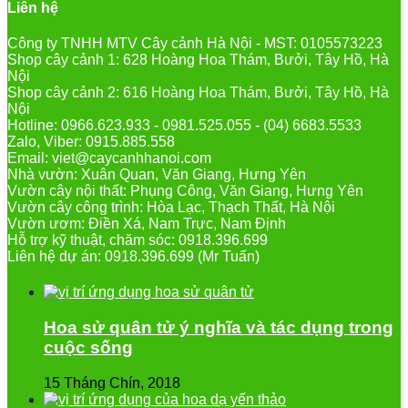
Liên hệ
Công ty TNHH MTV Cây cảnh Hà Nội - MST: 0105573223
Shop cây cảnh 1: 628 Hoàng Hoa Thám, Bưởi, Tây Hồ, Hà
Nội
Shop cây cảnh 2: 616 Hoàng Hoa Thám, Bưởi, Tây Hồ, Hà
Nội
Hotline: 0966.623.933 - 0981.525.055 - (04) 6683.5533
Zalo, Viber: 0915.885.558
Email: viet@caycanhhanoi.com
Nhà vườn: Xuân Quan, Văn Giang, Hưng Yên
Vườn cây nội thất: Phụng Công, Văn Giang, Hưng Yên
Vườn cây công trình: Hòa Lạc, Thạch Thất, Hà Nội
Vườn ươm: Điền Xá, Nam Trực, Nam Định
Hỗ trợ kỹ thuật, chăm sóc: 0918.396.699
Liên hệ dự án: 0918.396.699 (Mr Tuấn)
Hoa sử quân tử ý nghĩa và tác dụng trong
cuộc sống
15 Tháng Chín, 2018