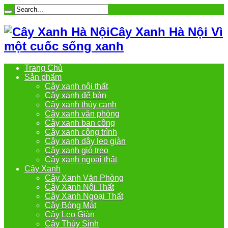
Cây Xanh Hà Nội Vì
một cuốc sống xanh
Trang Chủ
Sản phẩm
Cây xanh nội thất
Cây xanh để bàn
Cây xanh thủy canh
Cây xanh văn phòng
Cây xanh ban công
Cây xanh công trình
Cây xanh dây leo giàn
Cây xanh giỏ treo
Cây xanh ngoại thất
Cây Xanh
Cây Xanh Văn Phòng
Cây Xanh Nội Thất
Cây Xanh Ngoại Thất
Cây Bóng Mát
Cây Leo Giàn
Cây Thủy Sinh