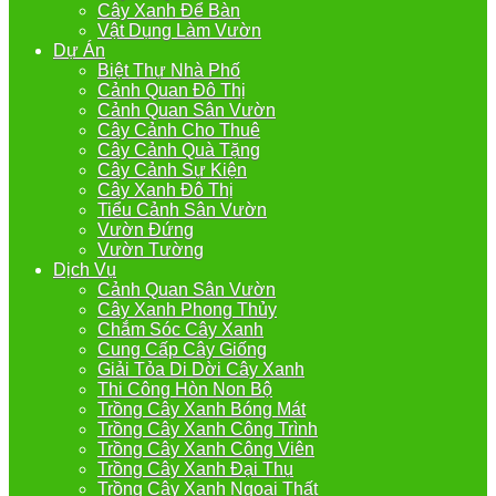
Cây Xanh Để Bàn
Vật Dụng Làm Vườn
Dự Án
Biệt Thự Nhà Phố
Cảnh Quan Đô Thị
Cảnh Quan Sân Vườn
Cây Cảnh Cho Thuê
Cây Cảnh Quà Tặng
Cây Cảnh Sự Kiện
Cây Xanh Đô Thị
Tiểu Cảnh Sân Vườn
Vườn Đứng
Vườn Tường
Dịch Vụ
Cảnh Quan Sân Vườn
Cây Xanh Phong Thủy
Chắm Sóc Cây Xanh
Cung Cấp Cây Giống
Giải Tỏa Di Dời Cây Xanh
Thi Công Hòn Non Bộ
Trồng Cây Xanh Bóng Mát
Trồng Cây Xanh Công Trình
Trồng Cây Xanh Công Viên
Trồng Cây Xanh Đại Thụ
Trồng Cây Xanh Ngoại Thất