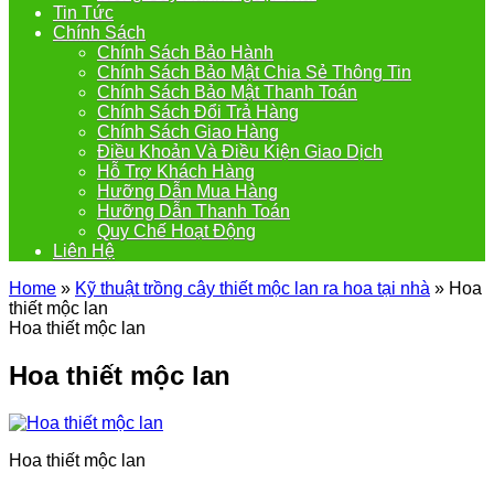
Tin Tức
Chính Sách
Chính Sách Bảo Hành
Chính Sách Bảo Mật Chia Sẻ Thông Tin
Chính Sách Bảo Mật Thanh Toán
Chính Sách Đổi Trả Hàng
Chính Sách Giao Hàng
Điều Khoản Và Điều Kiện Giao Dịch
Hỗ Trợ Khách Hàng
Hưỡng Dẫn Mua Hàng
Hưỡng Dẫn Thanh Toán
Quy Chế Hoạt Động
Liên Hệ
Home
»
Kỹ thuật trồng cây thiết mộc lan ra hoa tại nhà
»
Hoa
thiết mộc lan
Hoa thiết mộc lan
Hoa thiết mộc lan
Hoa thiết mộc lan