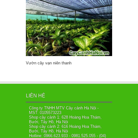
Vườn cây vạn niên thanh
LIÊN HỆ
Công ty TNHH MTV Cây cảnh Hà Nội -
MST: 0105573223
Shop cây cảnh 1: 628 Hoàng Hoa Thám,
Bưởi, Tây Hồ, Hà Nội
Shop cây cảnh 2: 616 Hoàng Hoa Thám,
Bưởi, Tây Hồ, Hà Nội
Hotline: 0966.623.933 - 0981.525.055 - (04)