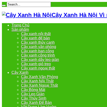
Cây Xanh Hà Nội Vì
Trang Chủ
Sản phẩm
Cây xanh nội thất
Cây xanh để bàn
Cây xanh thủy canh
Cây xanh văn phòng
Cây xanh ban công
Cây xanh công trình
Cây xanh dây leo giàn
Cây xanh giỏ treo
Cây xanh ngoại thất
Cây Xanh
Cây Xanh Văn Phòng
Cây Xanh Nội Thất
Cây Xanh Ngoại Thất
Cây Bóng Mát
Cây Leo Giàn
Cây Thủy Sinh
Cây Xanh Để Bàn
Vật Dụng Làm Vườn