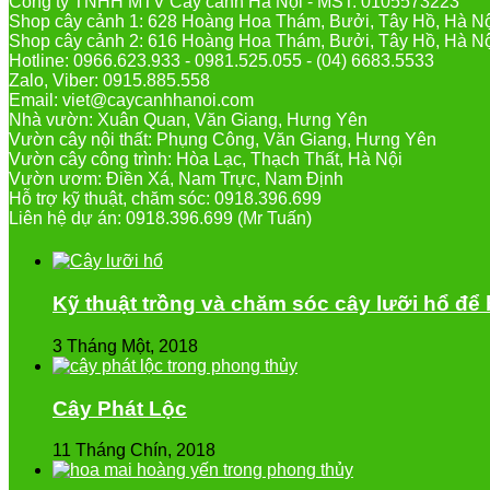
Công ty TNHH MTV Cây cảnh Hà Nội - MST: 0105573223
Shop cây cảnh 1: 628 Hoàng Hoa Thám, Bưởi, Tây Hồ, Hà N
Shop cây cảnh 2: 616 Hoàng Hoa Thám, Bưởi, Tây Hồ, Hà N
Hotline: 0966.623.933 - 0981.525.055 - (04) 6683.5533
Zalo, Viber: 0915.885.558
Email: viet@caycanhhanoi.com
Nhà vườn: Xuân Quan, Văn Giang, Hưng Yên
Vườn cây nội thất: Phụng Công, Văn Giang, Hưng Yên
Vườn cây công trình: Hòa Lạc, Thạch Thất, Hà Nội
Vườn ươm: Điền Xá, Nam Trực, Nam Định
Hỗ trợ kỹ thuật, chăm sóc: 0918.396.699
Liên hệ dự án: 0918.396.699 (Mr Tuấn)
Kỹ thuật trồng và chăm sóc cây lưỡi hổ để
3 Tháng Một, 2018
Cây Phát Lộc
11 Tháng Chín, 2018