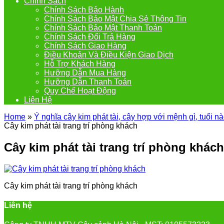
Chính Sách
Chính Sách Bảo Hành
Chính Sách Bảo Mật Chia Sẻ Thông Tin
Chính Sách Bảo Mật Thanh Toán
Chính Sách Đổi Trả Hàng
Chính Sách Giao Hàng
Điều Khoản Và Điều Kiện Giao Dịch
Hỗ Trợ Khách Hàng
Hưỡng Dẫn Mua Hàng
Hưỡng Dẫn Thanh Toán
Quy Chế Hoạt Động
Liên Hệ
Home
»
Ý nghĩa cây kim phát tài, cây hợp với mệnh gì, tuổi n
Cây kim phát tài trang trí phòng khách
Cây kim phát tài trang trí phòng khách
Cây kim phát tài trang trí phòng khách
Liên hệ