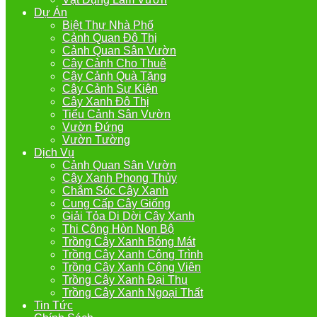
Dự Án
Biệt Thự Nhà Phố
Cảnh Quan Đô Thị
Cảnh Quan Sân Vườn
Cây Cảnh Cho Thuê
Cây Cảnh Quà Tặng
Cây Cảnh Sự Kiện
Cây Xanh Đô Thị
Tiểu Cảnh Sân Vườn
Vườn Đứng
Vườn Tường
Dịch Vụ
Cảnh Quan Sân Vườn
Cây Xanh Phong Thủy
Chắm Sóc Cây Xanh
Cung Cấp Cây Giống
Giải Tỏa Di Dời Cây Xanh
Thi Công Hòn Non Bộ
Trồng Cây Xanh Bóng Mát
Trồng Cây Xanh Công Trình
Trồng Cây Xanh Công Viên
Trồng Cây Xanh Đại Thụ
Trồng Cây Xanh Ngoại Thất
Tin Tức