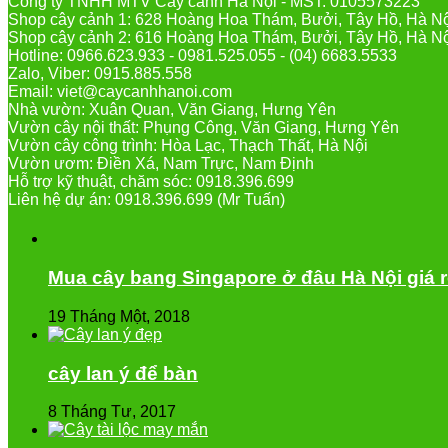
Công ty TNHH MTV Cây cảnh Hà Nội - MST: 0105573223
Shop cây cảnh 1: 628 Hoàng Hoa Thám, Bưởi, Tây Hồ, Hà N
Shop cây cảnh 2: 616 Hoàng Hoa Thám, Bưởi, Tây Hồ, Hà N
Hotline: 0966.623.933 - 0981.525.055 - (04) 6683.5533
Zalo, Viber: 0915.885.558
Email: viet@caycanhhanoi.com
Nhà vườn: Xuân Quan, Văn Giang, Hưng Yên
Vườn cây nội thất: Phụng Công, Văn Giang, Hưng Yên
Vườn cây công trình: Hòa Lạc, Thạch Thất, Hà Nội
Vườn ươm: Điền Xá, Nam Trực, Nam Định
Hỗ trợ kỹ thuật, chăm sóc: 0918.396.699
Liên hệ dự án: 0918.396.699 (Mr Tuấn)
Mua cây bang Singapore ở đâu Hà Nội giá 
19 Tháng Một, 2018
cây lan ý để bàn
8 Tháng Tư, 2017