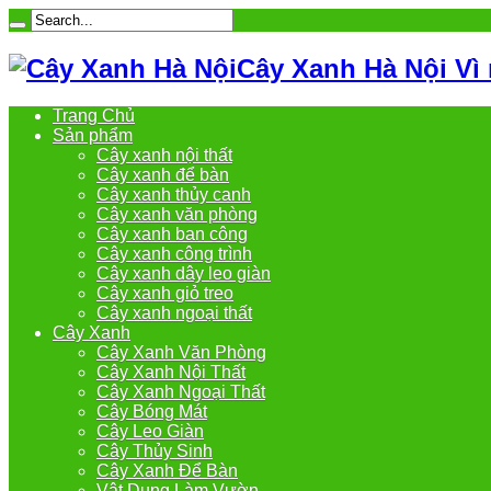
Cây Xanh Hà Nội Vì
Trang Chủ
Sản phẩm
Cây xanh nội thất
Cây xanh để bàn
Cây xanh thủy canh
Cây xanh văn phòng
Cây xanh ban công
Cây xanh công trình
Cây xanh dây leo giàn
Cây xanh giỏ treo
Cây xanh ngoại thất
Cây Xanh
Cây Xanh Văn Phòng
Cây Xanh Nội Thất
Cây Xanh Ngoại Thất
Cây Bóng Mát
Cây Leo Giàn
Cây Thủy Sinh
Cây Xanh Để Bàn
Vật Dụng Làm Vườn