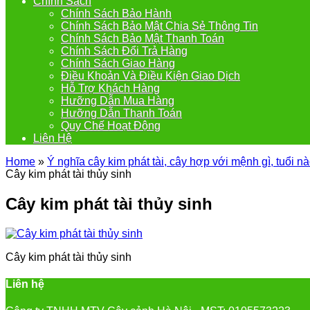
Chính Sách
Chính Sách Bảo Hành
Chính Sách Bảo Mật Chia Sẻ Thông Tin
Chính Sách Bảo Mật Thanh Toán
Chính Sách Đổi Trả Hàng
Chính Sách Giao Hàng
Điều Khoản Và Điều Kiện Giao Dịch
Hỗ Trợ Khách Hàng
Hưỡng Dẫn Mua Hàng
Hưỡng Dẫn Thanh Toán
Quy Chế Hoạt Động
Liên Hệ
Home
»
Ý nghĩa cây kim phát tài, cây hợp với mệnh gì, tuổi n
Cây kim phát tài thủy sinh
Cây kim phát tài thủy sinh
Cây kim phát tài thủy sinh
Liên hệ