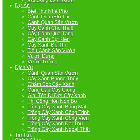
Dự Án
Biệt Thự Nhà Phố
Cảnh Quan Đô Thị
Cảnh Quan Sân Vườn
Cây Cảnh Cho Thuê
Cây Cảnh Quà Tặng
Cây Cảnh Sự Kiện
Cây Xanh Đô Thị
Tiểu Cảnh Sân Vườn
Vườn Đứng
Vườn Tường
Dịch Vụ
Cảnh Quan Sân Vườn
Cây Xanh Phong Thủy
Chắm Sóc Cây Xanh
Cung Cấp Cây Giống
Giải Tỏa Di Dời Cây Xanh
Thi Công Hòn Non Bộ
Trồng Cây Xanh Bóng Mát
Trồng Cây Xanh Công Trình
Trồng Cây Xanh Công Viên
Trồng Cây Xanh Đại Thụ
Trồng Cây Xanh Ngoại Thất
Tin Tức