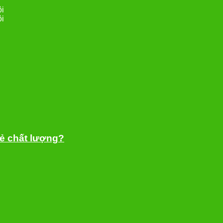
ội
ội
rẻ chất lượng?