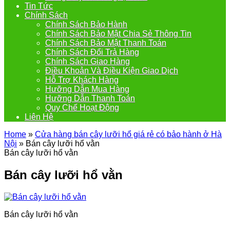
Tin Tức
Chính Sách
Chính Sách Bảo Hành
Chính Sách Bảo Mật Chia Sẻ Thông Tin
Chính Sách Bảo Mật Thanh Toán
Chính Sách Đổi Trả Hàng
Chính Sách Giao Hàng
Điều Khoản Và Điều Kiện Giao Dịch
Hỗ Trợ Khách Hàng
Hưỡng Dẫn Mua Hàng
Hưỡng Dẫn Thanh Toán
Quy Chế Hoạt Động
Liên Hệ
Home
»
Cửa hàng bán cây lưỡi hổ giá rẻ có bảo hành ở Hà
Nội
»
Bán cây lưỡi hổ vằn
Bán cây lưỡi hổ vằn
Bán cây lưỡi hổ vằn
Bán cây lưỡi hổ vằn