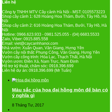
Liên hệ
Công ty TNHH MTV Cây cảnh Hà Nội - MST: 0105573223
Shop cây cảnh 1: 628 Hoàng Hoa Thám, Bưởi, Tây Hồ, Hà
Nội
Shop cây cảnh 2: 616 Hoàng Hoa Thám, Bưởi, Tây Hồ, Hà
Nội
Hotline: 0966.623.933 - 0981.525.055 - (04) 6683.5533
Zalo, Viber: 0915.885.558
Email: viet@caycanhhanoi.com
Nhà vườn: Xuân Quan, Văn Giang, Hưng Yên
Vườn cây nội thất: Phụng Công, Văn Giang, Hưng Yên
Vườn cây công trình: Hòa Lạc, Thạch Thất, Hà Nội
Vườn ươm: Điền Xá, Nam Trực, Nam Định
Hỗ trợ kỹ thuật, chăm sóc: 0918.396.699
Liên hệ dự án: 0918.396.699 (Mr Tuấn)
Màu sắc của hoa đại hồng môn để bàn có
ý nghĩa gì
8 Tháng Tư, 2017