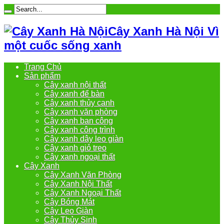
Cây Xanh Hà Nội Vì
một cuốc sống xanh
Trang Chủ
Sản phẩm
Cây xanh nội thất
Cây xanh để bàn
Cây xanh thủy canh
Cây xanh văn phòng
Cây xanh ban công
Cây xanh công trình
Cây xanh dây leo giàn
Cây xanh giỏ treo
Cây xanh ngoại thất
Cây Xanh
Cây Xanh Văn Phòng
Cây Xanh Nội Thất
Cây Xanh Ngoại Thất
Cây Bóng Mát
Cây Leo Giàn
Cây Thủy Sinh