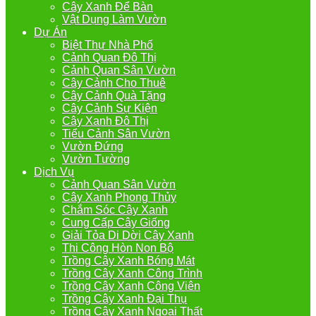
Cây Xanh Để Bàn
Vật Dụng Làm Vườn
Dự Án
Biệt Thự Nhà Phố
Cảnh Quan Đô Thị
Cảnh Quan Sân Vườn
Cây Cảnh Cho Thuê
Cây Cảnh Quà Tặng
Cây Cảnh Sự Kiện
Cây Xanh Đô Thị
Tiểu Cảnh Sân Vườn
Vườn Đứng
Vườn Tường
Dịch Vụ
Cảnh Quan Sân Vườn
Cây Xanh Phong Thủy
Chắm Sóc Cây Xanh
Cung Cấp Cây Giống
Giải Tỏa Di Dời Cây Xanh
Thi Công Hòn Non Bộ
Trồng Cây Xanh Bóng Mát
Trồng Cây Xanh Công Trình
Trồng Cây Xanh Công Viên
Trồng Cây Xanh Đại Thụ
Trồng Cây Xanh Ngoại Thất