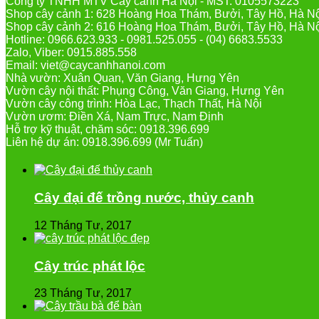
Công ty TNHH MTV Cây cảnh Hà Nội - MST: 0105573223
Shop cây cảnh 1: 628 Hoàng Hoa Thám, Bưởi, Tây Hồ, Hà N
Shop cây cảnh 2: 616 Hoàng Hoa Thám, Bưởi, Tây Hồ, Hà N
Hotline: 0966.623.933 - 0981.525.055 - (04) 6683.5533
Zalo, Viber: 0915.885.558
Email: viet@caycanhhanoi.com
Nhà vườn: Xuân Quan, Văn Giang, Hưng Yên
Vườn cây nội thất: Phụng Công, Văn Giang, Hưng Yên
Vườn cây công trình: Hòa Lạc, Thạch Thất, Hà Nội
Vườn ươm: Điền Xá, Nam Trực, Nam Định
Hỗ trợ kỹ thuật, chăm sóc: 0918.396.699
Liên hệ dự án: 0918.396.699 (Mr Tuấn)
Cây đại đế trồng nước, thủy canh
12 Tháng Tư, 2017
Cây trúc phát lộc
23 Tháng Tư, 2017