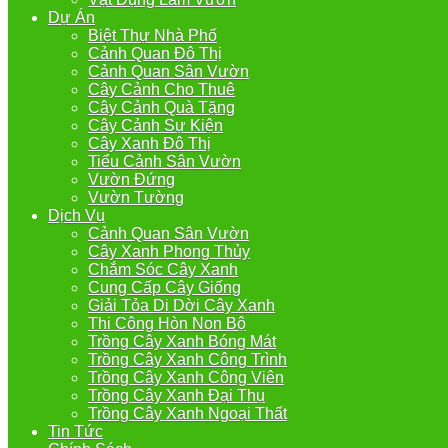
Dự Án
Biệt Thự Nhà Phố
Cảnh Quan Đô Thị
Cảnh Quan Sân Vườn
Cây Cảnh Cho Thuê
Cây Cảnh Quà Tặng
Cây Cảnh Sự Kiện
Cây Xanh Đô Thị
Tiểu Cảnh Sân Vườn
Vườn Đứng
Vườn Tường
Dịch Vụ
Cảnh Quan Sân Vườn
Cây Xanh Phong Thủy
Chắm Sóc Cây Xanh
Cung Cấp Cây Giống
Giải Tỏa Di Dời Cây Xanh
Thi Công Hòn Non Bộ
Trồng Cây Xanh Bóng Mát
Trồng Cây Xanh Công Trình
Trồng Cây Xanh Công Viên
Trồng Cây Xanh Đại Thụ
Trồng Cây Xanh Ngoại Thất
Tin Tức