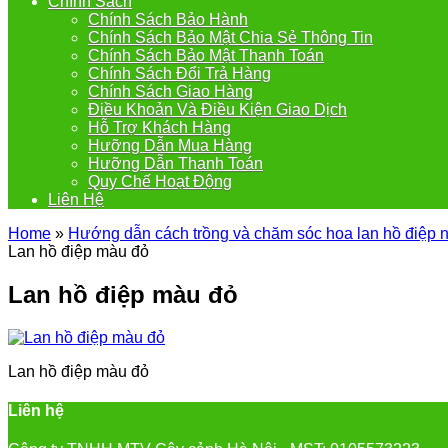
Chính Sách
Chính Sách Bảo Hành
Chính Sách Bảo Mật Chia Sẻ Thông Tin
Chính Sách Bảo Mật Thanh Toán
Chính Sách Đổi Trả Hàng
Chính Sách Giao Hàng
Điều Khoản Và Điều Kiện Giao Dịch
Hỗ Trợ Khách Hàng
Hưỡng Dẫn Mua Hàng
Hưỡng Dẫn Thanh Toán
Quy Chế Hoạt Động
Liên Hệ
Home
»
Hướng dẫn cách trồng và chăm sóc hoa lan hồ điệp 
Lan hồ điệp màu đỏ
Lan hồ điệp màu đỏ
Lan hồ điệp màu đỏ
Liên hệ