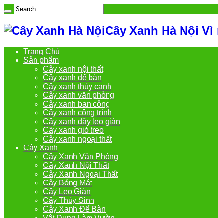
Cây Xanh Hà Nội Vì
Trang Chủ
Sản phẩm
Cây xanh nội thất
Cây xanh để bàn
Cây xanh thủy canh
Cây xanh văn phòng
Cây xanh ban công
Cây xanh công trình
Cây xanh dây leo giàn
Cây xanh giỏ treo
Cây xanh ngoại thất
Cây Xanh
Cây Xanh Văn Phòng
Cây Xanh Nội Thất
Cây Xanh Ngoại Thất
Cây Bóng Mát
Cây Leo Giàn
Cây Thủy Sinh
Cây Xanh Để Bàn
Vật Dụng Làm Vườn