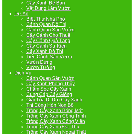
Cây Xanh Để Bàn
Vật Dụng Làm Vườn
Dự Án
Biệt Thự Nhà Phố
Cảnh Quan Đô Thị
Cảnh Quan Sân Vườn
Cây Cảnh Cho Thuê
Cây Cảnh Quà Tặng
Cây Cảnh Sự Kiện
Cây Xanh Đô Thị
Tiểu Cảnh Sân Vườn
Vườn Đứng
Vườn Tường
Dịch Vụ
Cảnh Quan Sân Vườn
Cây Xanh Phong Thủy
Chắm Sóc Cây Xanh
Cung Cấp Cây Giống
Giải Tỏa Di Dời Cây Xanh
Thi Công Hòn Non Bộ
Trồng Cây Xanh Bóng Mát
Trồng Cây Xanh Công Trình
Trồng Cây Xanh Công Viên
Trồng Cây Xanh Đại Thụ
Trồng Cây Xanh Ngoại Thất