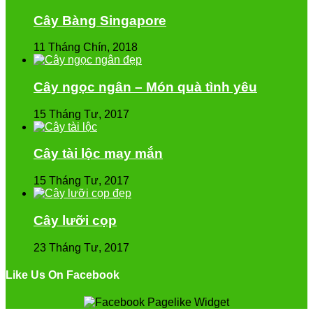
Cây Bàng Singapore
11 Tháng Chín, 2018
Cây ngọc ngân – Món quà tình yêu
15 Tháng Tư, 2017
Cây tài lộc may mắn
15 Tháng Tư, 2017
Cây lưỡi cọp
23 Tháng Tư, 2017
Like Us On Facebook