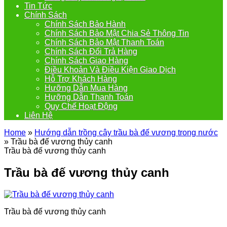
Tin Tức
Chính Sách
Chính Sách Bảo Hành
Chính Sách Bảo Mật Chia Sẻ Thông Tin
Chính Sách Bảo Mật Thanh Toán
Chính Sách Đổi Trả Hàng
Chính Sách Giao Hàng
Điều Khoản Và Điều Kiện Giao Dịch
Hỗ Trợ Khách Hàng
Hưỡng Dẫn Mua Hàng
Hưỡng Dẫn Thanh Toán
Quy Chế Hoạt Động
Liên Hệ
Home
»
Hướng dẫn trồng cây trầu bà đế vương trong nước
»
Trầu bà đế vương thủy canh
Trầu bà đế vương thủy canh
Trầu bà đế vương thủy canh
Trầu bà đế vương thủy canh