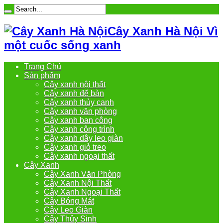
Cây Xanh Hà Nội Vì
một cuốc sống xanh
Trang Chủ
Sản phẩm
Cây xanh nội thất
Cây xanh để bàn
Cây xanh thủy canh
Cây xanh văn phòng
Cây xanh ban công
Cây xanh công trình
Cây xanh dây leo giàn
Cây xanh giỏ treo
Cây xanh ngoại thất
Cây Xanh
Cây Xanh Văn Phòng
Cây Xanh Nội Thất
Cây Xanh Ngoại Thất
Cây Bóng Mát
Cây Leo Giàn
Cây Thủy Sinh