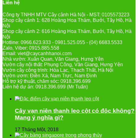
Liên hệ
Công ty TNHH MTV Cây cảnh Hà Nội - MST: 0105573223
Shop cây cảnh 1: 628 Hoàng Hoa Thám, Bưởi, Tây Hồ, Hà
Nội
Shop cây cảnh 2: 616 Hoàng Hoa Thám, Bưởi, Tây Hồ, Hà
Nội
Hotline: 0966.623.933 - 0981.525.055 - (04) 6683.5533
Zalo, Viber: 0915.885.558
Email: viet@caycanhhanoi.com
Nhà vườn: Xuân Quan, Văn Giang, Hưng Yên
Vườn cây nội thất: Phụng Công, Văn Giang, Hưng Yên
Vườn cây công trình: Hòa Lạc, Thạch Thất, Hà Nội
Vườn ươm: Điền Xá, Nam Trực, Nam Định
Hỗ trợ kỹ thuật, chăm sóc: 0918.396.699
Liên hệ dự án: 0918.396.699 (Mr Tuấn)
Cây vạn niên thanh leo cột có độc không?
Mang ý nghĩa gì?
17 Tháng Một, 2018