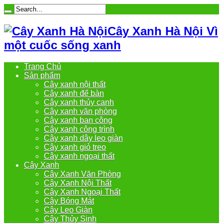
Cây Xanh Hà Nội Vì
một cuốc sống xanh
Trang Chủ
Sản phẩm
Cây xanh nội thất
Cây xanh để bàn
Cây xanh thủy canh
Cây xanh văn phòng
Cây xanh ban công
Cây xanh công trình
Cây xanh dây leo giàn
Cây xanh giỏ treo
Cây xanh ngoại thất
Cây Xanh
Cây Xanh Văn Phòng
Cây Xanh Nội Thất
Cây Xanh Ngoại Thất
Cây Bóng Mát
Cây Leo Giàn
Cây Thủy Sinh