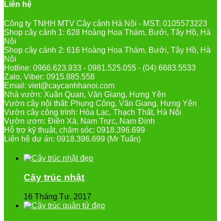
Liên hệ
Công ty TNHH MTV Cây cảnh Hà Nội - MST: 0105573223
Shop cây cảnh 1: 628 Hoàng Hoa Thám, Bưởi, Tây Hồ, Hà
Nội
Shop cây cảnh 2: 616 Hoàng Hoa Thám, Bưởi, Tây Hồ, Hà
Nội
Hotline: 0966.623.933 - 0981.525.055 - (04) 6683.5533
Zalo, Viber: 0915.885.558
Email: viet@caycanhhanoi.com
Nhà vườn: Xuân Quan, Văn Giang, Hưng Yên
Vườn cây nội thất: Phụng Công, Văn Giang, Hưng Yên
Vườn cây công trình: Hòa Lạc, Thạch Thất, Hà Nội
Vườn ươm: Điền Xá, Nam Trực, Nam Định
Hỗ trợ kỹ thuật, chăm sóc: 0918.396.699
Liên hệ dự án: 0918.396.699 (Mr Tuấn)
Cây trúc nhật
16 Tháng Tư, 2017