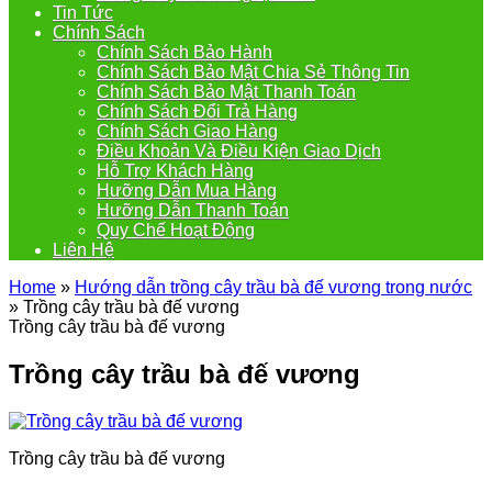
Tin Tức
Chính Sách
Chính Sách Bảo Hành
Chính Sách Bảo Mật Chia Sẻ Thông Tin
Chính Sách Bảo Mật Thanh Toán
Chính Sách Đổi Trả Hàng
Chính Sách Giao Hàng
Điều Khoản Và Điều Kiện Giao Dịch
Hỗ Trợ Khách Hàng
Hưỡng Dẫn Mua Hàng
Hưỡng Dẫn Thanh Toán
Quy Chế Hoạt Động
Liên Hệ
Home
»
Hướng dẫn trồng cây trầu bà đế vương trong nước
»
Trồng cây trầu bà đế vương
Trồng cây trầu bà đế vương
Trồng cây trầu bà đế vương
Trồng cây trầu bà đế vương