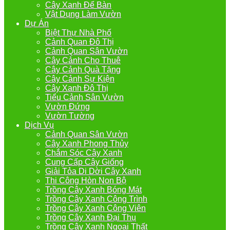
Cây Xanh Để Bàn
Vật Dụng Làm Vườn
Dự Án
Biệt Thự Nhà Phố
Cảnh Quan Đô Thị
Cảnh Quan Sân Vườn
Cây Cảnh Cho Thuê
Cây Cảnh Quà Tặng
Cây Cảnh Sự Kiện
Cây Xanh Đô Thị
Tiểu Cảnh Sân Vườn
Vườn Đứng
Vườn Tường
Dịch Vụ
Cảnh Quan Sân Vườn
Cây Xanh Phong Thủy
Chắm Sóc Cây Xanh
Cung Cấp Cây Giống
Giải Tỏa Di Dời Cây Xanh
Thi Công Hòn Non Bộ
Trồng Cây Xanh Bóng Mát
Trồng Cây Xanh Công Trình
Trồng Cây Xanh Công Viên
Trồng Cây Xanh Đại Thụ
Trồng Cây Xanh Ngoại Thất