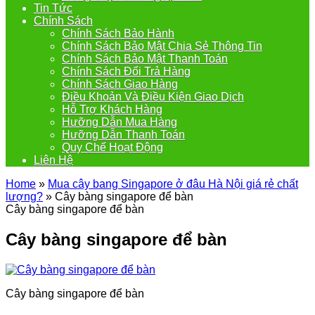
Tin Tức
Chính Sách
Chính Sách Bảo Hành
Chính Sách Bảo Mật Chia Sẻ Thông Tin
Chính Sách Bảo Mật Thanh Toán
Chính Sách Đổi Trả Hàng
Chính Sách Giao Hàng
Điều Khoản Và Điều Kiện Giao Dịch
Hỗ Trợ Khách Hàng
Hưỡng Dẫn Mua Hàng
Hưỡng Dẫn Thanh Toán
Quy Chế Hoạt Động
Liên Hệ
Home
»
Mua cây bang Singapore ở đâu Hà Nội giá rẻ chất
lượng?
»
Cây bàng singapore để bàn
Cây bàng singapore để bàn
Cây bàng singapore để bàn
Cây bàng singapore để bàn