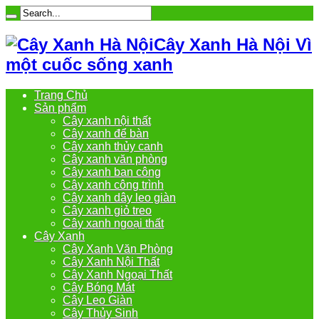
Cây Xanh Hà Nội Vì
một cuốc sống xanh
Trang Chủ
Sản phẩm
Cây xanh nội thất
Cây xanh để bàn
Cây xanh thủy canh
Cây xanh văn phòng
Cây xanh ban công
Cây xanh công trình
Cây xanh dây leo giàn
Cây xanh giỏ treo
Cây xanh ngoại thất
Cây Xanh
Cây Xanh Văn Phòng
Cây Xanh Nội Thất
Cây Xanh Ngoại Thất
Cây Bóng Mát
Cây Leo Giàn
Cây Thủy Sinh