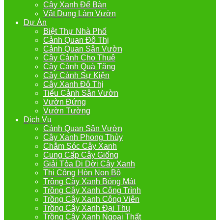
Cây Xanh Để Bàn
Vật Dụng Làm Vườn
Dự Án
Biệt Thự Nhà Phố
Cảnh Quan Đô Thị
Cảnh Quan Sân Vườn
Cây Cảnh Cho Thuê
Cây Cảnh Quà Tặng
Cây Cảnh Sự Kiện
Cây Xanh Đô Thị
Tiểu Cảnh Sân Vườn
Vườn Đứng
Vườn Tường
Dịch Vụ
Cảnh Quan Sân Vườn
Cây Xanh Phong Thủy
Chắm Sóc Cây Xanh
Cung Cấp Cây Giống
Giải Tỏa Di Dời Cây Xanh
Thi Công Hòn Non Bộ
Trồng Cây Xanh Bóng Mát
Trồng Cây Xanh Công Trình
Trồng Cây Xanh Công Viên
Trồng Cây Xanh Đại Thụ
Trồng Cây Xanh Ngoại Thất