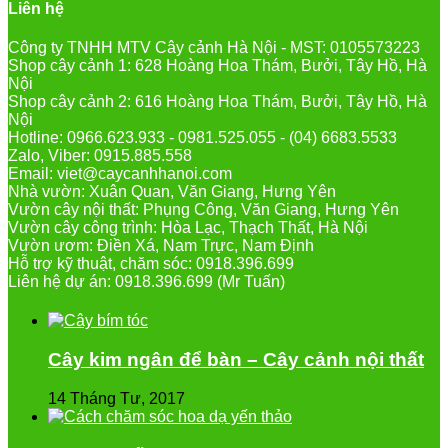
Liên hệ
Công ty TNHH MTV Cây cảnh Hà Nội - MST: 0105573223
Shop cây cảnh 1: 628 Hoàng Hoa Thám, Bưởi, Tây Hồ, Hà
Nội
Shop cây cảnh 2: 616 Hoàng Hoa Thám, Bưởi, Tây Hồ, Hà
Nội
Hotline: 0966.623.933 - 0981.525.055 - (04) 6683.5533
Zalo, Viber: 0915.885.558
Email: viet@caycanhhanoi.com
Nhà vườn: Xuân Quan, Văn Giang, Hưng Yên
Vườn cây nội thất: Phụng Công, Văn Giang, Hưng Yên
Vườn cây công trình: Hòa Lạc, Thạch Thất, Hà Nội
Vườn ươm: Điền Xá, Nam Trực, Nam Định
Hỗ trợ kỹ thuật, chăm sóc: 0918.396.699
Liên hệ dự án: 0918.396.699 (Mr Tuấn)
Cây kim ngân để bàn – Cây cảnh nội thất
14 Tháng Tư, 2017