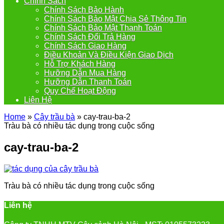
Chính Sách
Chính Sách Bảo Hành
Chính Sách Bảo Mật Chia Sẻ Thông Tin
Chính Sách Bảo Mật Thanh Toán
Chính Sách Đổi Trả Hàng
Chính Sách Giao Hàng
Điều Khoản Và Điều Kiện Giao Dịch
Hỗ Trợ Khách Hàng
Hưỡng Dẫn Mua Hàng
Hưỡng Dẫn Thanh Toán
Quy Chế Hoạt Động
Liên Hệ
Home
»
Cây trầu bà
»
cay-trau-ba-2
Tràu bà có nhiều tác dụng trong cuộc sống
cay-trau-ba-2
Tràu bà có nhiều tác dụng trong cuộc sống
Liên hệ