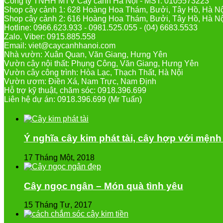
Công ty TNHH MTV Cây cảnh Hà Nội - MST: 0105573223
Shop cây cảnh 1: 628 Hoàng Hoa Thám, Bưởi, Tây Hồ, Hà N
Shop cây cảnh 2: 616 Hoàng Hoa Thám, Bưởi, Tây Hồ, Hà N
Hotline: 0966.623.933 - 0981.525.055 - (04) 6683.5533
Zalo, Viber: 0915.885.558
Email: viet@caycanhhanoi.com
Nhà vườn: Xuân Quan, Văn Giang, Hưng Yên
Vườn cây nội thất: Phụng Công, Văn Giang, Hưng Yên
Vườn cây công trình: Hòa Lạc, Thạch Thất, Hà Nội
Vườn ươm: Điền Xá, Nam Trực, Nam Định
Hỗ trợ kỹ thuật, chăm sóc: 0918.396.699
Liên hệ dự án: 0918.396.699 (Mr Tuấn)
Ý nghĩa cây kim phát tài, cây hợp với mệnh 
17 Tháng Một, 2018
Cây ngọc ngân – Món quà tình yêu
15 Tháng Tư, 2017