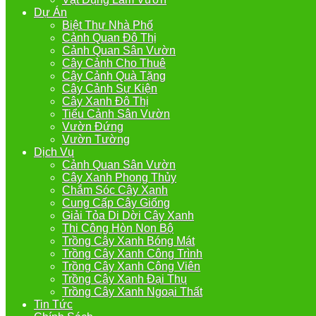
Dự Án
Biệt Thự Nhà Phố
Cảnh Quan Đô Thị
Cảnh Quan Sân Vườn
Cây Cảnh Cho Thuê
Cây Cảnh Quà Tặng
Cây Cảnh Sự Kiện
Cây Xanh Đô Thị
Tiểu Cảnh Sân Vườn
Vườn Đứng
Vườn Tường
Dịch Vụ
Cảnh Quan Sân Vườn
Cây Xanh Phong Thủy
Chắm Sóc Cây Xanh
Cung Cấp Cây Giống
Giải Tỏa Di Dời Cây Xanh
Thi Công Hòn Non Bộ
Trồng Cây Xanh Bóng Mát
Trồng Cây Xanh Công Trình
Trồng Cây Xanh Công Viên
Trồng Cây Xanh Đại Thụ
Trồng Cây Xanh Ngoại Thất
Tin Tức