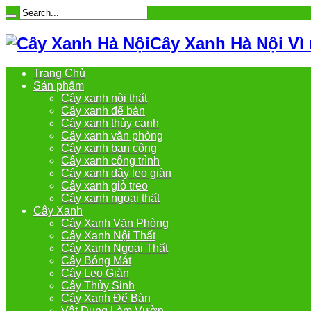
Cây Xanh Hà Nội Vì
Trang Chủ
Sản phẩm
Cây xanh nội thất
Cây xanh để bàn
Cây xanh thủy canh
Cây xanh văn phòng
Cây xanh ban công
Cây xanh công trình
Cây xanh dây leo giàn
Cây xanh giỏ treo
Cây xanh ngoại thất
Cây Xanh
Cây Xanh Văn Phòng
Cây Xanh Nội Thất
Cây Xanh Ngoại Thất
Cây Bóng Mát
Cây Leo Giàn
Cây Thủy Sinh
Cây Xanh Để Bàn
Vật Dụng Làm Vườn