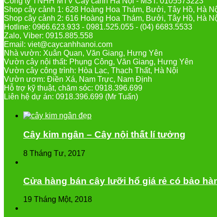
Công ty TNHH MTV Cây cảnh Hà Nội - MST: 0105573223
Shop cây cảnh 1: 628 Hoàng Hoa Thám, Bưởi, Tây Hồ, Hà N
Shop cây cảnh 2: 616 Hoàng Hoa Thám, Bưởi, Tây Hồ, Hà N
Hotline: 0966.623.933 - 0981.525.055 - (04) 6683.5533
Zalo, Viber: 0915.885.558
Email: viet@caycanhhanoi.com
Nhà vườn: Xuân Quan, Văn Giang, Hưng Yên
Vườn cây nội thất: Phụng Công, Văn Giang, Hưng Yên
Vườn cây công trình: Hòa Lạc, Thạch Thất, Hà Nội
Vườn ươm: Điền Xá, Nam Trực, Nam Định
Hỗ trợ kỹ thuật, chăm sóc: 0918.396.699
Liên hệ dự án: 0918.396.699 (Mr Tuấn)
Cây kim ngân – Cây nội thất lí tưởng
8 Tháng Tư, 2017
Cửa hàng bán cây lưỡi hổ giá rẻ có bảo hà
19 Tháng Một, 2018