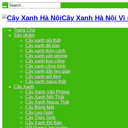
Cây Xanh Hà Nội Vì
Trang Chủ
Sản phẩm
Cây xanh nội thất
Cây xanh để bàn
Cây xanh thủy canh
Cây xanh văn phòng
Cây xanh ban công
Cây xanh công trình
Cây xanh dây leo giàn
Cây xanh giỏ treo
Cây xanh ngoại thất
Cây Xanh
Cây Xanh Văn Phòng
Cây Xanh Nội Thất
Cây Xanh Ngoại Thất
Cây Bóng Mát
Cây Leo Giàn
Cây Thủy Sinh
Cây Xanh Để Bàn
Vật Dụng Làm Vườn