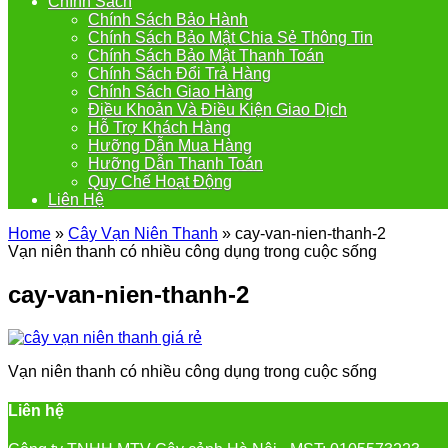
Chính Sách
Chính Sách Bảo Hành
Chính Sách Bảo Mật Chia Sẻ Thông Tin
Chính Sách Bảo Mật Thanh Toán
Chính Sách Đổi Trả Hàng
Chính Sách Giao Hàng
Điều Khoản Và Điều Kiện Giao Dịch
Hỗ Trợ Khách Hàng
Hưỡng Dẫn Mua Hàng
Hưỡng Dẫn Thanh Toán
Quy Chế Hoạt Động
Liên Hệ
Home
»
Cây Vạn Niên Thanh
»
cay-van-nien-thanh-2
Vạn niên thanh có nhiều công dụng trong cuộc sống
cay-van-nien-thanh-2
Vạn niên thanh có nhiều công dụng trong cuộc sống
Liên hệ