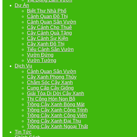
Dự Án
Biệt Thự Nhà Phố
Cảnh Quan Đô Thị
Cảnh Quan Sân Vườn
Cây Cảnh Cho Thuê
Cây Cảnh Quà Tặng
Cây Cảnh Sự Kiện
Cây Xanh Đô Thị
Tiểu Cảnh Sân Vườn
Vườn Đứng
Vườn Tường
Dịch Vụ
Cảnh Quan Sân Vườn
Cây Xanh Phong Thủy
Chắm Sóc Cây Xanh
Cung Cấp Cây Giống
Giải Tỏa Di Dời Cây Xanh
Thi Công Hòn Non Bộ
Trồng Cây Xanh Bóng Mát
Trồng Cây Xanh Công Trình
Trồng Cây Xanh Công Viên
Trồng Cây Xanh Đại Thụ
Trồng Cây Xanh Ngoại Thất
Tin Tức