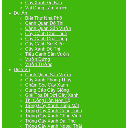
Cây Xanh Để Bàn
Vật Dụng Làm Vườn
Dự Án
Biệt Thự Nhà Phố
Cảnh Quan Đô Thị
Cảnh Quan Sân Vườn
Cây Cảnh Cho Thuê
Cây Cảnh Quà Tặng
Cây Cảnh Sự Kiện
Cây Xanh Đô Thị
Tiểu Cảnh Sân Vườn
Vườn Đứng
Vườn Tường
Dịch Vụ
Cảnh Quan Sân Vườn
Cây Xanh Phong Thủy
Chắm Sóc Cây Xanh
Cung Cấp Cây Giống
Giải Tỏa Di Dời Cây Xanh
Thi Công Hòn Non Bộ
Trồng Cây Xanh Bóng Mát
Trồng Cây Xanh Công Trình
Trồng Cây Xanh Công Viên
Trồng Cây Xanh Đại Thụ
Trồng Cây Xanh Ngoại Thất