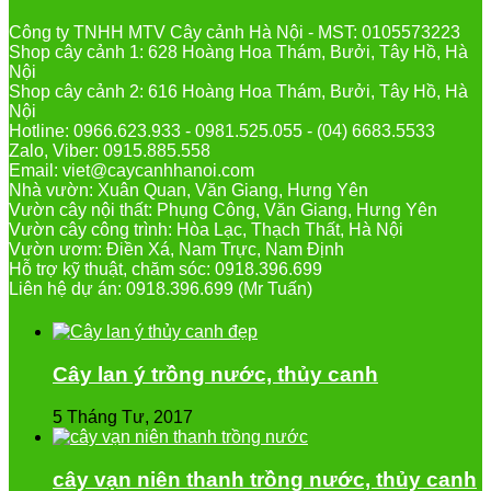
Công ty TNHH MTV Cây cảnh Hà Nội - MST: 0105573223
Shop cây cảnh 1: 628 Hoàng Hoa Thám, Bưởi, Tây Hồ, Hà
Nội
Shop cây cảnh 2: 616 Hoàng Hoa Thám, Bưởi, Tây Hồ, Hà
Nội
Hotline: 0966.623.933 - 0981.525.055 - (04) 6683.5533
Zalo, Viber: 0915.885.558
Email: viet@caycanhhanoi.com
Nhà vườn: Xuân Quan, Văn Giang, Hưng Yên
Vườn cây nội thất: Phụng Công, Văn Giang, Hưng Yên
Vườn cây công trình: Hòa Lạc, Thạch Thất, Hà Nội
Vườn ươm: Điền Xá, Nam Trực, Nam Định
Hỗ trợ kỹ thuật, chăm sóc: 0918.396.699
Liên hệ dự án: 0918.396.699 (Mr Tuấn)
Cây lan ý trồng nước, thủy canh
5 Tháng Tư, 2017
cây vạn niên thanh trồng nước, thủy canh