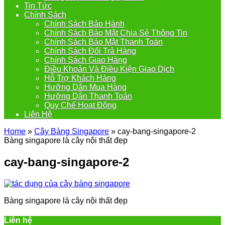
Tin Tức
Chính Sách
Chính Sách Bảo Hành
Chính Sách Bảo Mật Chia Sẻ Thông Tin
Chính Sách Bảo Mật Thanh Toán
Chính Sách Đổi Trả Hàng
Chính Sách Giao Hàng
Điều Khoản Và Điều Kiện Giao Dịch
Hỗ Trợ Khách Hàng
Hưỡng Dẫn Mua Hàng
Hưỡng Dẫn Thanh Toán
Quy Chế Hoạt Động
Liên Hệ
Home
»
Cây Bàng Singapore
»
cay-bang-singapore-2
Bàng singapore là cây nội thất đẹp
cay-bang-singapore-2
Bàng singapore là cây nội thất đẹp
Liên hệ