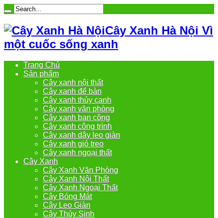
Cây Xanh Hà Nội Vì
một cuốc sống xanh
Trang Chủ
Sản phẩm
Cây xanh nội thất
Cây xanh để bàn
Cây xanh thủy canh
Cây xanh văn phòng
Cây xanh ban công
Cây xanh công trình
Cây xanh dây leo giàn
Cây xanh giỏ treo
Cây xanh ngoại thất
Cây Xanh
Cây Xanh Văn Phòng
Cây Xanh Nội Thất
Cây Xanh Ngoại Thất
Cây Bóng Mát
Cây Leo Giàn
Cây Thủy Sinh