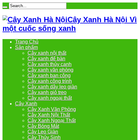
Cây Xanh Hà Nội Vì
một cuốc sống xanh
Trang Chủ
Sản phẩm
Cây xanh nội thất
Cây xanh để bàn
Cây xanh thủy canh
Cây xanh văn phòng
Cây xanh ban công
Cây xanh công trình
Cây xanh dây leo giàn
Cây xanh giỏ treo
Cây xanh ngoại thất
Cây Xanh
Cây Xanh Văn Phòng
Cây Xanh Nội Thất
Cây Xanh Ngoại Thất
Cây Bóng Mát
Cây Leo Giàn
Cây Thủy Sinh