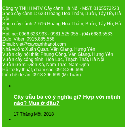
Công ty TNHH MTV Cây cảnh Hà Nội - MST: 0105573223
Shop cây cảnh 1: 628 Hoàng Hoa Thám, Bưởi, Tây Hồ, Hà
Nội
Shop cây cảnh 2: 616 Hoàng Hoa Thám, Bưởi, Tây Hồ, Hà
Nội
Hotline: 0966.623.933 - 0981.525.055 - (04) 6683.5533
Zalo, Viber: 0915.885.558
Email: viet@caycanhhanoi.com
Nhà vườn: Xuân Quan, Văn Giang, Hưng Yên
Vườn cây nội thất: Phụng Công, Văn Giang, Hưng Yên
Vườn cây công trình: Hòa Lạc, Thạch Thất, Hà Nội
Vườn ươm: Điền Xá, Nam Trực, Nam Định
Hỗ trợ kỹ thuật, chăm sóc: 0918.396.699
Liên hệ dự án: 0918.396.699 (Mr Tuấn)
Cây trầu bà có ý nghĩa gì? Hợp với mệnh
nào? Mua ở đâu?
17 Tháng Một, 2018