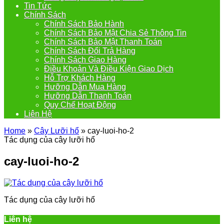
Tin Tức
Chính Sách
Chính Sách Bảo Hành
Chính Sách Bảo Mật Chia Sẻ Thông Tin
Chính Sách Bảo Mật Thanh Toán
Chính Sách Đổi Trả Hàng
Chính Sách Giao Hàng
Điều Khoản Và Điều Kiện Giao Dịch
Hỗ Trợ Khách Hàng
Hưỡng Dẫn Mua Hàng
Hưỡng Dẫn Thanh Toán
Quy Chế Hoạt Động
Liên Hệ
Home
»
Cây Lưỡi hổ
»
cay-luoi-ho-2
Tác dụng của cây lưỡi hổ
cay-luoi-ho-2
Tác dụng của cây lưỡi hổ
Liên hệ