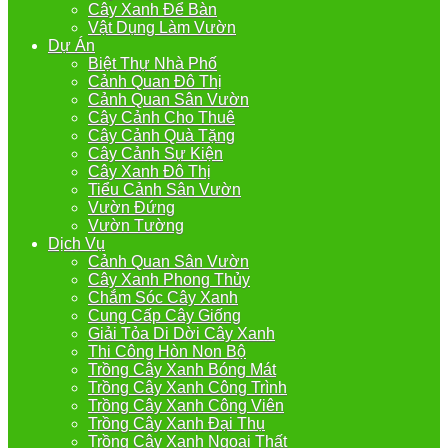
Cây Xanh Để Bàn
Vật Dụng Làm Vườn
Dự Án
Biệt Thự Nhà Phố
Cảnh Quan Đô Thị
Cảnh Quan Sân Vườn
Cây Cảnh Cho Thuê
Cây Cảnh Quà Tặng
Cây Cảnh Sự Kiện
Cây Xanh Đô Thị
Tiểu Cảnh Sân Vườn
Vườn Đứng
Vườn Tường
Dịch Vụ
Cảnh Quan Sân Vườn
Cây Xanh Phong Thủy
Chắm Sóc Cây Xanh
Cung Cấp Cây Giống
Giải Tỏa Di Dời Cây Xanh
Thi Công Hòn Non Bộ
Trồng Cây Xanh Bóng Mát
Trồng Cây Xanh Công Trình
Trồng Cây Xanh Công Viên
Trồng Cây Xanh Đại Thụ
Trồng Cây Xanh Ngoại Thất