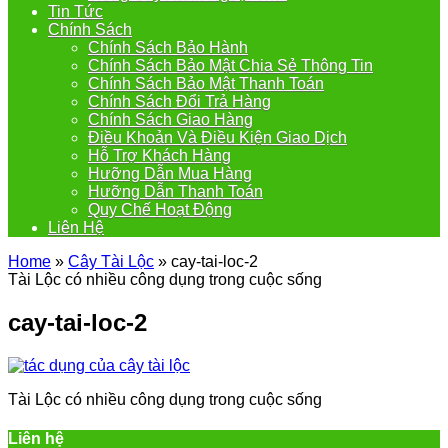
Tin Tức
Chính Sách
Chính Sách Bảo Hành
Chính Sách Bảo Mật Chia Sẻ Thông Tin
Chính Sách Bảo Mật Thanh Toán
Chính Sách Đổi Trả Hàng
Chính Sách Giao Hàng
Điều Khoản Và Điều Kiện Giao Dịch
Hỗ Trợ Khách Hàng
Hưỡng Dẫn Mua Hàng
Hưỡng Dẫn Thanh Toán
Quy Chế Hoạt Động
Liên Hệ
Home
»
Cây Tài Lộc
»
cay-tai-loc-2
Tài Lộc có nhiều công dụng trong cuộc sống
cay-tai-loc-2
Tài Lộc có nhiều công dụng trong cuộc sống
Liên hệ