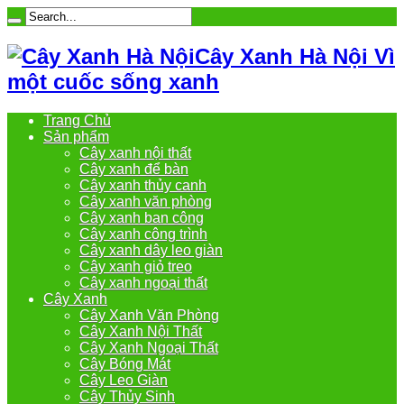
Cây Xanh Hà Nội Vì
một cuốc sống xanh
Trang Chủ
Sản phẩm
Cây xanh nội thất
Cây xanh để bàn
Cây xanh thủy canh
Cây xanh văn phòng
Cây xanh ban công
Cây xanh công trình
Cây xanh dây leo giàn
Cây xanh giỏ treo
Cây xanh ngoại thất
Cây Xanh
Cây Xanh Văn Phòng
Cây Xanh Nội Thất
Cây Xanh Ngoại Thất
Cây Bóng Mát
Cây Leo Giàn
Cây Thủy Sinh