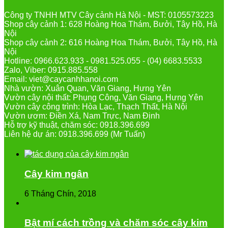
Công ty TNHH MTV Cây cảnh Hà Nội - MST: 0105573223
Shop cây cảnh 1: 628 Hoàng Hoa Thám, Bưởi, Tây Hồ, Hà
Nội
Shop cây cảnh 2: 616 Hoàng Hoa Thám, Bưởi, Tây Hồ, Hà
Nội
Hotline: 0966.623.933 - 0981.525.055 - (04) 6683.5533
Zalo, Viber: 0915.885.558
Email: viet@caycanhhanoi.com
Nhà vườn: Xuân Quan, Văn Giang, Hưng Yên
Vườn cây nội thất: Phụng Công, Văn Giang, Hưng Yên
Vườn cây công trình: Hòa Lạc, Thạch Thất, Hà Nội
Vườn ươm: Điền Xá, Nam Trực, Nam Định
Hỗ trợ kỹ thuật, chăm sóc: 0918.396.699
Liên hệ dự án: 0918.396.699 (Mr Tuấn)
Cây kim ngân
6 Tháng Chín, 2018
Bật mí cách trồng và chăm sóc cây kim