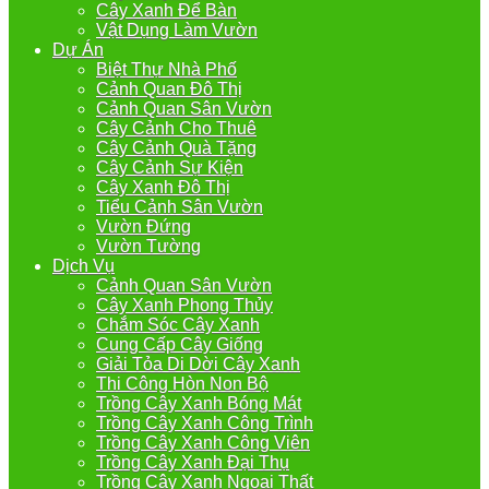
Cây Xanh Để Bàn
Vật Dụng Làm Vườn
Dự Án
Biệt Thự Nhà Phố
Cảnh Quan Đô Thị
Cảnh Quan Sân Vườn
Cây Cảnh Cho Thuê
Cây Cảnh Quà Tặng
Cây Cảnh Sự Kiện
Cây Xanh Đô Thị
Tiểu Cảnh Sân Vườn
Vườn Đứng
Vườn Tường
Dịch Vụ
Cảnh Quan Sân Vườn
Cây Xanh Phong Thủy
Chắm Sóc Cây Xanh
Cung Cấp Cây Giống
Giải Tỏa Di Dời Cây Xanh
Thi Công Hòn Non Bộ
Trồng Cây Xanh Bóng Mát
Trồng Cây Xanh Công Trình
Trồng Cây Xanh Công Viên
Trồng Cây Xanh Đại Thụ
Trồng Cây Xanh Ngoại Thất