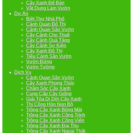
Cây Xanh Để Bàn
Vật Dụng Làm Vườn
Dự Án
Biệt Thự Nhà Phố
Cảnh Quan Đô Thị
Cảnh Quan Sân Vườn
Cây Cảnh Cho Thuê
Cây Cảnh Quà Tặng
Cây Cảnh Sự Kiện
Cây Xanh Đô Thị
Tiểu Cảnh Sân Vườn
Vườn Đứng
Vườn Tường
Dịch Vụ
Cảnh Quan Sân Vườn
Cây Xanh Phong Thủy
Chắm Sóc Cây Xanh
Cung Cấp Cây Giống
Giải Tỏa Di Dời Cây Xanh
Thi Công Hòn Non Bộ
Trồng Cây Xanh Bóng Mát
Trồng Cây Xanh Công Trình
Trồng Cây Xanh Công Viên
Trồng Cây Xanh Đại Thụ
Trồng Cây Xanh Ngoại Thất