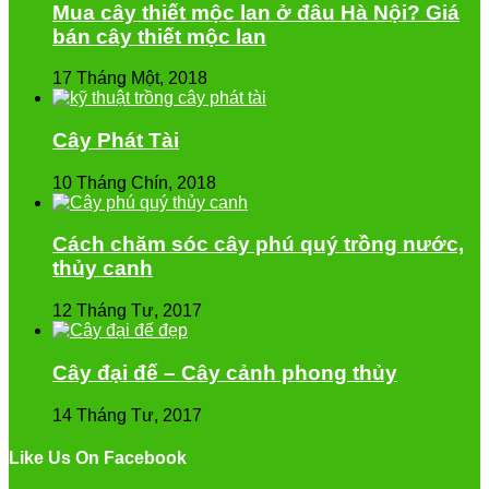
Mua cây thiết mộc lan ở đâu Hà Nội? Giá
bán cây thiết mộc lan
17 Tháng Một, 2018
Cây Phát Tài
10 Tháng Chín, 2018
Cách chăm sóc cây phú quý trồng nước,
thủy canh
12 Tháng Tư, 2017
Cây đại đế – Cây cảnh phong thủy
14 Tháng Tư, 2017
Like Us On Facebook