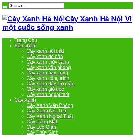
Cây Xanh Hà Nội Vì
một cuốc sống xanh
Trang Chủ
Sản phẩm
Cây xanh nội thất
Cây xanh để bàn
Cây xanh thủy canh
Cây xanh văn phòng
Cây xanh ban công
Cây xanh công trình
Cây xanh dây leo giàn
Cây xanh giỏ treo
Cây xanh ngoại thất
Cây Xanh
Cây Xanh Văn Phòng
Cây Xanh Nội Thất
Cây Xanh Ngoại Thất
Cây Bóng Mát
Cây Leo Giàn
Cây Thủy Sinh