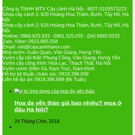
Công ty TNHH MTV Cây cảnh Hà Nội - MST: 0105573223
Shop cây cảnh 1: 628 Hoàng Hoa Thám, Bưởi, Tây Hồ, Hà
Nội
Shop cây cảnh 2: 616 Hoàng Hoa Thám, Bưởi, Tây Hồ, Hà
Nội
Hotline: 0966.623.933 - 0981.525.055 - (04) 6683.5533
Zalo, Viber: 0915.885.558
Email: viet@caycanhhanoi.com
Nhà vườn: Xuân Quan, Văn Giang, Hưng Yên
Vườn cây nội thất: Phụng Công, Văn Giang, Hưng Yên
Vườn cây công trình: Hòa Lạc, Thạch Thất, Hà Nội
Vườn ươm: Điền Xá, Nam Trực, Nam Định
Hỗ trợ kỹ thuật, chăm sóc: 0918.396.699
Liên hệ dự án: 0918.396.699 (Mr Tuấn)
Hoa dạ yến thảo giá bao nhiêu? mua ở
đâu Hà Nội?
24 Tháng Chín, 2018