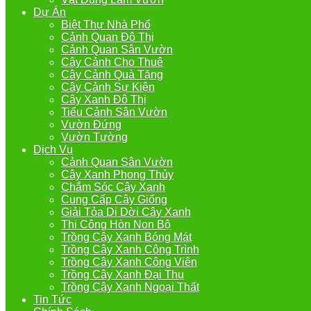
Dự Án
Biệt Thự Nhà Phố
Cảnh Quan Đô Thị
Cảnh Quan Sân Vườn
Cây Cảnh Cho Thuê
Cây Cảnh Quà Tặng
Cây Cảnh Sự Kiện
Cây Xanh Đô Thị
Tiểu Cảnh Sân Vườn
Vườn Đứng
Vườn Tường
Dịch Vụ
Cảnh Quan Sân Vườn
Cây Xanh Phong Thủy
Chắm Sóc Cây Xanh
Cung Cấp Cây Giống
Giải Tỏa Di Dời Cây Xanh
Thi Công Hòn Non Bộ
Trồng Cây Xanh Bóng Mát
Trồng Cây Xanh Công Trình
Trồng Cây Xanh Công Viên
Trồng Cây Xanh Đại Thụ
Trồng Cây Xanh Ngoại Thất
Tin Tức