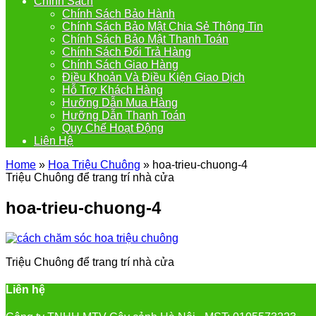
Chính Sách
Chính Sách Bảo Hành
Chính Sách Bảo Mật Chia Sẻ Thông Tin
Chính Sách Bảo Mật Thanh Toán
Chính Sách Đổi Trả Hàng
Chính Sách Giao Hàng
Điều Khoản Và Điều Kiện Giao Dịch
Hỗ Trợ Khách Hàng
Hưỡng Dẫn Mua Hàng
Hưỡng Dẫn Thanh Toán
Quy Chế Hoạt Động
Liên Hệ
Home
»
Hoa Triệu Chuông
»
hoa-trieu-chuong-4
Triệu Chuông để trang trí nhà cửa
hoa-trieu-chuong-4
Triệu Chuông để trang trí nhà cửa
Liên hệ