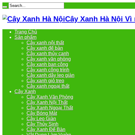
Cây Xanh Hà Nội Vì
Trang Chủ
Sản phẩm
Cây xanh nội thất
Cây xanh để bàn
Cây xanh thủy canh
Cây xanh văn phòng
Cây xanh ban công
Cây xanh công trình
Cây xanh dây leo giàn
Cây xanh giỏ treo
Cây xanh ngoại thất
Cây Xanh
Cây Xanh Văn Phòng
Cây Xanh Nội Thất
Cây Xanh Ngoại Thất
Cây Bóng Mát
Cây Leo Giàn
Cây Thủy Sinh
Cây Xanh Để Bàn
Vật Dụng Làm Vườn