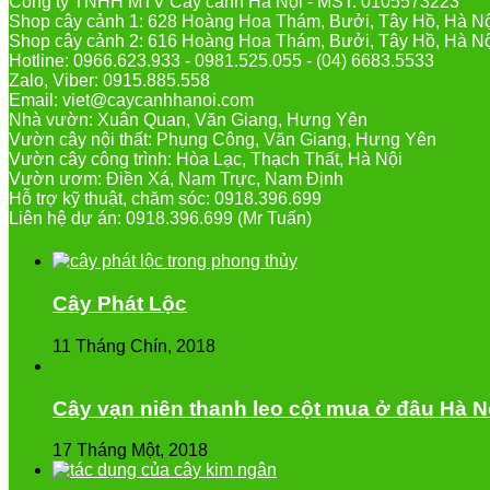
Công ty TNHH MTV Cây cảnh Hà Nội - MST: 0105573223
Shop cây cảnh 1: 628 Hoàng Hoa Thám, Bưởi, Tây Hồ, Hà N
Shop cây cảnh 2: 616 Hoàng Hoa Thám, Bưởi, Tây Hồ, Hà N
Hotline: 0966.623.933 - 0981.525.055 - (04) 6683.5533
Zalo, Viber: 0915.885.558
Email: viet@caycanhhanoi.com
Nhà vườn: Xuân Quan, Văn Giang, Hưng Yên
Vườn cây nội thất: Phụng Công, Văn Giang, Hưng Yên
Vườn cây công trình: Hòa Lạc, Thạch Thất, Hà Nội
Vườn ươm: Điền Xá, Nam Trực, Nam Định
Hỗ trợ kỹ thuật, chăm sóc: 0918.396.699
Liên hệ dự án: 0918.396.699 (Mr Tuấn)
Cây Phát Lộc
11 Tháng Chín, 2018
Cây vạn niên thanh leo cột mua ở đâu Hà N
17 Tháng Một, 2018