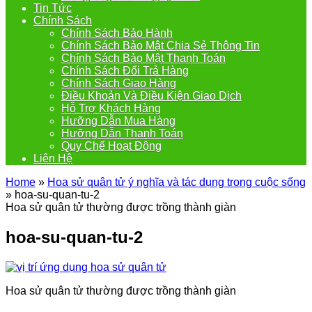
Tin Tức
Chính Sách
Chính Sách Bảo Hành
Chính Sách Bảo Mật Chia Sẻ Thông Tin
Chính Sách Bảo Mật Thanh Toán
Chính Sách Đổi Trả Hàng
Chính Sách Giao Hàng
Điều Khoản Và Điều Kiện Giao Dịch
Hỗ Trợ Khách Hàng
Hưỡng Dẫn Mua Hàng
Hưỡng Dẫn Thanh Toán
Quy Chế Hoạt Động
Liên Hệ
Home
»
Hoa sử quân tử ý nghĩa và tác dụng trong cuộc sống
»
hoa-su-quan-tu-2
Hoa sử quân tử thường được trồng thành giàn
hoa-su-quan-tu-2
Hoa sử quân tử thường được trồng thành giàn