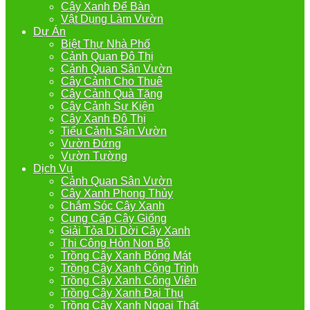
Cây Xanh Để Bàn
Vật Dụng Làm Vườn
Dự Án
Biệt Thự Nhà Phố
Cảnh Quan Đô Thị
Cảnh Quan Sân Vườn
Cây Cảnh Cho Thuê
Cây Cảnh Quà Tặng
Cây Cảnh Sự Kiện
Cây Xanh Đô Thị
Tiểu Cảnh Sân Vườn
Vườn Đứng
Vườn Tường
Dịch Vụ
Cảnh Quan Sân Vườn
Cây Xanh Phong Thủy
Chắm Sóc Cây Xanh
Cung Cấp Cây Giống
Giải Tỏa Di Dời Cây Xanh
Thi Công Hòn Non Bộ
Trồng Cây Xanh Bóng Mát
Trồng Cây Xanh Công Trình
Trồng Cây Xanh Công Viên
Trồng Cây Xanh Đại Thụ
Trồng Cây Xanh Ngoại Thất