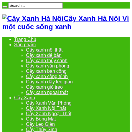
Cây Xanh Hà Nội Vì
một cuốc sống xanh
Trang Chủ
Sản phẩm
Cây xanh nội thất
Cây xanh để bàn
Cây xanh thủy canh
Cây xanh văn phòng
Cây xanh ban công
Cây xanh công trình
Cây xanh dây leo giàn
Cây xanh giỏ treo
Cây xanh ngoại thất
Cây Xanh
Cây Xanh Văn Phòng
Cây Xanh Nội Thất
Cây Xanh Ngoại Thất
Cây Bóng Mát
Cây Leo Giàn
Cây Thủy Sinh