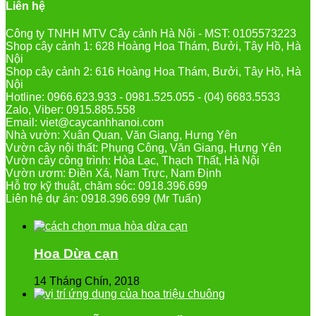
Liên hệ
Công ty TNHH MTV Cây cảnh Hà Nội - MST: 0105573223
Shop cây cảnh 1: 628 Hoàng Hoa Thám, Bưởi, Tây Hồ, Hà
Nội
Shop cây cảnh 2: 616 Hoàng Hoa Thám, Bưởi, Tây Hồ, Hà
Nội
Hotline: 0966.623.933 - 0981.525.055 - (04) 6683.5533
Zalo, Viber: 0915.885.558
Email: viet@caycanhhanoi.com
Nhà vườn: Xuân Quan, Văn Giang, Hưng Yên
Vườn cây nội thất: Phụng Công, Văn Giang, Hưng Yên
Vườn cây công trình: Hòa Lạc, Thạch Thất, Hà Nội
Vườn ươm: Điền Xá, Nam Trực, Nam Định
Hỗ trợ kỹ thuật, chăm sóc: 0918.396.699
Liên hệ dự án: 0918.396.699 (Mr Tuấn)
Hoa Dừa cạn
14 Tháng Chín, 2018