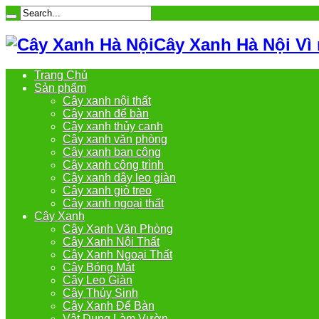
Cây Xanh Hà Nội Vì
Trang Chủ
Sản phẩm
Cây xanh nội thất
Cây xanh để bàn
Cây xanh thủy canh
Cây xanh văn phòng
Cây xanh ban công
Cây xanh công trình
Cây xanh dây leo giàn
Cây xanh giỏ treo
Cây xanh ngoại thất
Cây Xanh
Cây Xanh Văn Phòng
Cây Xanh Nội Thất
Cây Xanh Ngoại Thất
Cây Bóng Mát
Cây Leo Giàn
Cây Thủy Sinh
Cây Xanh Để Bàn
Vật Dụng Làm Vườn