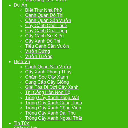
Dự Án
Biệt Thự Nhà Phố
Cảnh Quan Đô Thị
Cảnh Quan Sân Vườn
Cây Cảnh Cho Thuê
Cây Cảnh Quà Tặng
Cây Cảnh Sự Kiện
Cây Xanh Đô Thị
Tiểu Cảnh Sân Vườn
Vườn Đứng
Vườn Tường
Dịch Vụ
Cảnh Quan Sân Vườn
Cây Xanh Phong Thủy
Chắm Sóc Cây Xanh
Cung Cấp Cây Giống
Giải Tỏa Di Dời Cây Xanh
Thi Công Hòn Non Bộ
Trồng Cây Xanh Bóng Mát
Trồng Cây Xanh Công Trình
Trồng Cây Xanh Công Viên
Trồng Cây Xanh Đại Thụ
Trồng Cây Xanh Ngoại Thất
Tin Tức