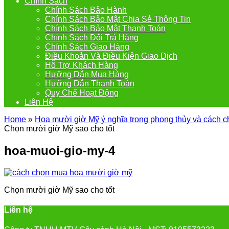
Chính Sách
Chính Sách Bảo Hành
Chính Sách Bảo Mật Chia Sẻ Thông Tin
Chính Sách Bảo Mật Thanh Toán
Chính Sách Đổi Trả Hàng
Chính Sách Giao Hàng
Điều Khoản Và Điều Kiện Giao Dịch
Hỗ Trợ Khách Hàng
Hưỡng Dẫn Mua Hàng
Hưỡng Dẫn Thanh Toán
Quy Chế Hoạt Động
Liên Hệ
Home
»
Hoa mười giờ Mỹ ý nghĩa trong phong thủy và cách 
Chọn mười giờ Mỹ sao cho tốt
hoa-muoi-gio-my-4
Chọn mười giờ Mỹ sao cho tốt
Liên hệ