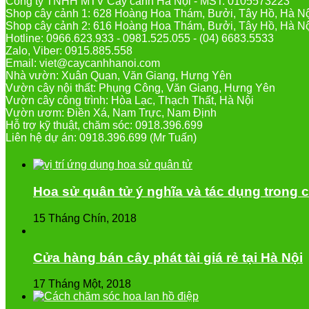
Công ty TNHH MTV Cây cảnh Hà Nội - MST: 0105573223
Shop cây cảnh 1: 628 Hoàng Hoa Thám, Bưởi, Tây Hồ, Hà N
Shop cây cảnh 2: 616 Hoàng Hoa Thám, Bưởi, Tây Hồ, Hà N
Hotline: 0966.623.933 - 0981.525.055 - (04) 6683.5533
Zalo, Viber: 0915.885.558
Email: viet@caycanhhanoi.com
Nhà vườn: Xuân Quan, Văn Giang, Hưng Yên
Vườn cây nội thất: Phụng Công, Văn Giang, Hưng Yên
Vườn cây công trình: Hòa Lạc, Thạch Thất, Hà Nội
Vườn ươm: Điền Xá, Nam Trực, Nam Định
Hỗ trợ kỹ thuật, chăm sóc: 0918.396.699
Liên hệ dự án: 0918.396.699 (Mr Tuấn)
Hoa sử quân tử ý nghĩa và tác dụng trong 
15 Tháng Chín, 2018
Cửa hàng bán cây phát tài giá rẻ tại Hà Nội
17 Tháng Một, 2018