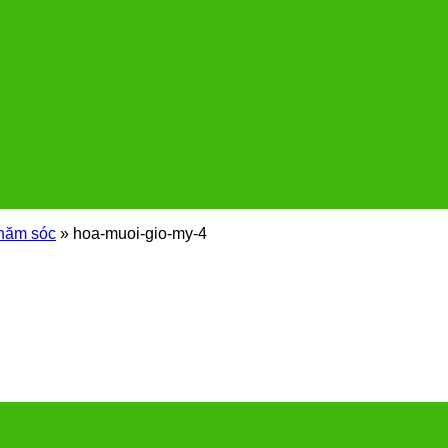
chăm sóc
»
hoa-muoi-gio-my-4