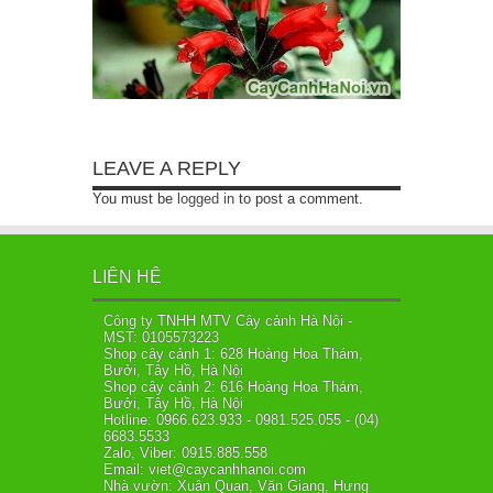
LEAVE A REPLY
You must be
logged in
to post a comment.
LIÊN HỆ
Công ty TNHH MTV Cây cảnh Hà Nội -
MST: 0105573223
Shop cây cảnh 1: 628 Hoàng Hoa Thám,
Bưởi, Tây Hồ, Hà Nội
Shop cây cảnh 2: 616 Hoàng Hoa Thám,
Bưởi, Tây Hồ, Hà Nội
Hotline: 0966.623.933 - 0981.525.055 - (04)
6683.5533
Zalo, Viber: 0915.885.558
Email: viet@caycanhhanoi.com
Nhà vườn: Xuân Quan, Văn Giang, Hưng