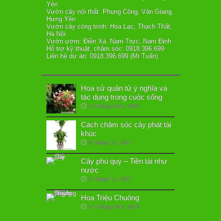
Yên
Vườn cây nội thất: Phụng Công, Văn Giang,
Hưng Yên
Vườn cây công trình: Hòa Lạc, Thạch Thất,
Hà Nội
Vườn ươm: Điền Xá, Nam Trực, Nam Định
Hỗ trợ kỹ thuật, chăm sóc: 0918.396.699
Liên hệ dự án: 0918.396.699 (Mr Tuấn)
Hoa sử quân tử ý nghĩa và
tác dụng trong cuộc sống
15 Tháng Chín, 2018
Cách chăm sóc cây phát tài
khúc
6 Tháng Tư, 2017
Cây phú quý – Tiền tài như
nước
8 Tháng Tư, 2017
Hoa Triệu Chuông
14 Tháng Chín, 2018