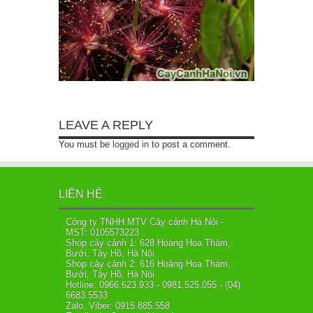
LEAVE A REPLY
You must be
logged in
to post a comment.
LIÊN HỆ
Công ty TNHH MTV Cây cảnh Hà Nội -
MST: 0105573223
Shop cây cảnh 1: 628 Hoàng Hoa Thám,
Bưởi, Tây Hồ, Hà Nội
Shop cây cảnh 2: 616 Hoàng Hoa Thám,
Bưởi, Tây Hồ, Hà Nội
Hotline: 0966.623.933 - 0981.525.055 - (04)
6683.5533
Zalo, Viber: 0915.885.558