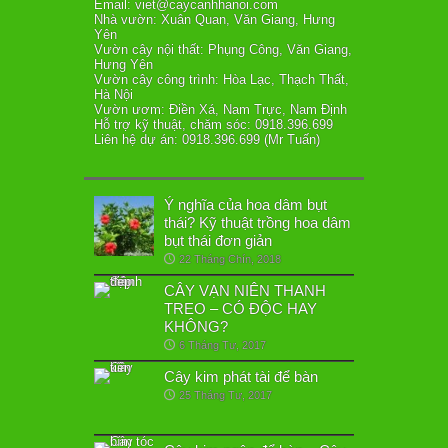
Email: viet@caycanhhanoi.com
Nhà vườn: Xuân Quan, Văn Giang, Hưng
Yên
Vườn cây nội thất: Phụng Công, Văn Giang,
Hưng Yên
Vườn cây công trình: Hòa Lạc, Thạch Thất,
Hà Nội
Vườn ươm: Điền Xá, Nam Trực, Nam Định
Hỗ trợ kỹ thuật, chăm sóc: 0918.396.699
Liên hệ dự án: 0918.396.699 (Mr Tuấn)
Ý nghĩa của hoa dâm bụt
thái? Kỹ thuật trồng hoa dâm
bụt thái đơn giản
22 Tháng Chín, 2018
CÂY VẠN NIÊN THANH
TREO – CÓ ĐỘC HAY
KHÔNG?
6 Tháng Tư, 2017
Cây kim phát tài để bàn
25 Tháng Tư, 2017