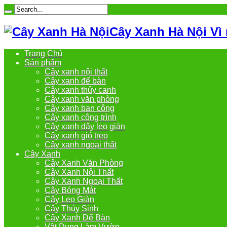
Cây Xanh Hà Nội Vì
Trang Chủ
Sản phẩm
Cây xanh nội thất
Cây xanh để bàn
Cây xanh thủy canh
Cây xanh văn phòng
Cây xanh ban công
Cây xanh công trình
Cây xanh dây leo giàn
Cây xanh giỏ treo
Cây xanh ngoại thất
Cây Xanh
Cây Xanh Văn Phòng
Cây Xanh Nội Thất
Cây Xanh Ngoại Thất
Cây Bóng Mát
Cây Leo Giàn
Cây Thủy Sinh
Cây Xanh Để Bàn
Vật Dụng Làm Vườn