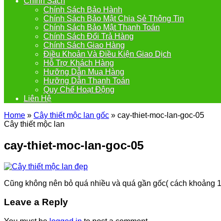
Chính Sách
Chính Sách Bảo Hành
Chính Sách Bảo Mật Chia Sẻ Thông Tin
Chính Sách Bảo Mật Thanh Toán
Chính Sách Đổi Trả Hàng
Chính Sách Giao Hàng
Điều Khoản Và Điều Kiện Giao Dịch
Hỗ Trợ Khách Hàng
Hưỡng Dẫn Mua Hàng
Hưỡng Dẫn Thanh Toán
Quy Chế Hoạt Động
Liên Hệ
Home
»
Cây thiết mộc lan gốc
»
cay-thiet-moc-lan-goc-05
Cây thiết mộc lan
cay-thiet-moc-lan-goc-05
Cũng không nên bỏ quá nhiều và quá gần gốc( cách khoảng 10 
Leave a Reply