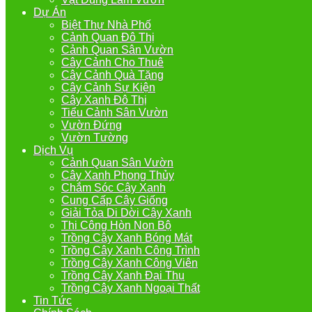
Dự Án
Biệt Thự Nhà Phố
Cảnh Quan Đô Thị
Cảnh Quan Sân Vườn
Cây Cảnh Cho Thuê
Cây Cảnh Quà Tặng
Cây Cảnh Sự Kiện
Cây Xanh Đô Thị
Tiểu Cảnh Sân Vườn
Vườn Đứng
Vườn Tường
Dịch Vụ
Cảnh Quan Sân Vườn
Cây Xanh Phong Thủy
Chắm Sóc Cây Xanh
Cung Cấp Cây Giống
Giải Tỏa Di Dời Cây Xanh
Thi Công Hòn Non Bộ
Trồng Cây Xanh Bóng Mát
Trồng Cây Xanh Công Trình
Trồng Cây Xanh Công Viên
Trồng Cây Xanh Đại Thụ
Trồng Cây Xanh Ngoại Thất
Tin Tức