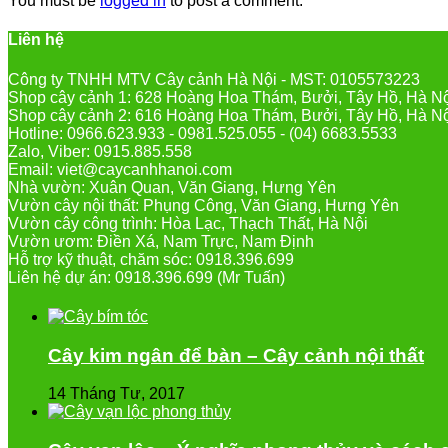
You must be
logged in
to post a comment.
Liên hệ
Công ty TNHH MTV Cây cảnh Hà Nội - MST: 0105573223
Shop cây cảnh 1: 628 Hoàng Hoa Thám, Bưởi, Tây Hồ, Hà N
Shop cây cảnh 2: 616 Hoàng Hoa Thám, Bưởi, Tây Hồ, Hà N
Hotline: 0966.623.933 - 0981.525.055 - (04) 6683.5533
Zalo, Viber: 0915.885.558
Email: viet@caycanhhanoi.com
Nhà vườn: Xuân Quan, Văn Giang, Hưng Yên
Vườn cây nội thất: Phụng Công, Văn Giang, Hưng Yên
Vườn cây công trình: Hòa Lạc, Thạch Thất, Hà Nội
Vườn ươm: Điền Xá, Nam Trực, Nam Định
Hỗ trợ kỹ thuật, chăm sóc: 0918.396.699
Liên hệ dự án: 0918.396.699 (Mr Tuấn)
Cây kim ngân để bàn – Cây cảnh nội thất
14 Tháng Tư, 2017