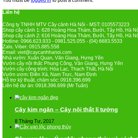
You must be
logged in
to post a comment.
Liên hệ
Công ty TNHH MTV Cây cảnh Hà Nội - MST: 0105573223
Shop cây cảnh 1: 628 Hoàng Hoa Thám, Bưởi, Tây Hồ, Hà N
Shop cây cảnh 2: 616 Hoàng Hoa Thám, Bưởi, Tây Hồ, Hà N
Hotline: 0966.623.933 - 0981.525.055 - (04) 6683.5533
Zalo, Viber: 0915.885.558
Email: viet@caycanhhanoi.com
Nhà vườn: Xuân Quan, Văn Giang, Hưng Yên
Vườn cây nội thất: Phụng Công, Văn Giang, Hưng Yên
Vườn cây công trình: Hòa Lạc, Thạch Thất, Hà Nội
Vườn ươm: Điền Xá, Nam Trực, Nam Định
Hỗ trợ kỹ thuật, chăm sóc: 0918.396.699
Liên hệ dự án: 0918.396.699 (Mr Tuấn)
Cây kim ngân – Cây nội thất lí tưởng
8 Tháng Tư, 2017