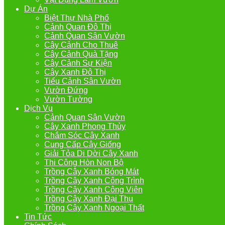
Dự Án
Biệt Thự Nhà Phố
Cảnh Quan Đô Thị
Cảnh Quan Sân Vườn
Cây Cảnh Cho Thuê
Cây Cảnh Quà Tặng
Cây Cảnh Sự Kiện
Cây Xanh Đô Thị
Tiểu Cảnh Sân Vườn
Vườn Đứng
Vườn Tường
Dịch Vụ
Cảnh Quan Sân Vườn
Cây Xanh Phong Thủy
Chắm Sóc Cây Xanh
Cung Cấp Cây Giống
Giải Tỏa Di Dời Cây Xanh
Thi Công Hòn Non Bộ
Trồng Cây Xanh Bóng Mát
Trồng Cây Xanh Công Trình
Trồng Cây Xanh Công Viên
Trồng Cây Xanh Đại Thụ
Trồng Cây Xanh Ngoại Thất
Tin Tức