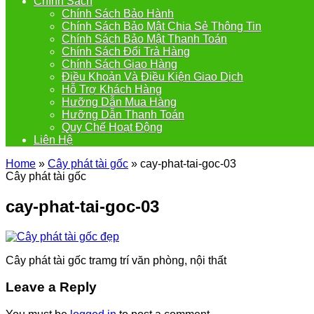
Chính Sách
Chính Sách Bảo Hành
Chính Sách Bảo Mật Chia Sẻ Thông Tin
Chính Sách Bảo Mật Thanh Toán
Chính Sách Đổi Trả Hàng
Chính Sách Giao Hàng
Điều Khoản Và Điều Kiện Giao Dịch
Hỗ Trợ Khách Hàng
Hưỡng Dẫn Mua Hàng
Hưỡng Dẫn Thanh Toán
Quy Chế Hoạt Động
Liên Hệ
Home
»
Cây phát tài gốc
»
cay-phat-tai-goc-03
Cây phát tài gốc
cay-phat-tai-goc-03
Cây phát tài gốc tramg trí văn phòng, nội thất
Leave a Reply