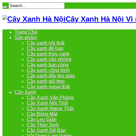
Cây Xanh Hà Nội Vì
Trang Chủ
Sản phẩm
Cây xanh nội thất
Cây xanh để bàn
Cây xanh thủy canh
Cây xanh văn phòng
Cây xanh ban công
Cây xanh công trình
Cây xanh dây leo giàn
Cây xanh giỏ treo
Cây xanh ngoại thất
Cây Xanh
Cây Xanh Văn Phòng
Cây Xanh Nội Thất
Cây Xanh Ngoại Thất
Cây Bóng Mát
Cây Leo Giàn
Cây Thủy Sinh
Cây Xanh Để Bàn
Vật Dụng Làm Vườn