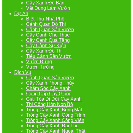
Cây Xanh Để Bàn
Vật Dụng Làm Vườn
Dự Án
Biệt Thự Nhà Phố
Cảnh Quan Đô Thị
Cảnh Quan Sân Vườn
Cây Cảnh Cho Thuê
Cây Cảnh Quà Tặng
Cây Cảnh Sự Kiện
Cây Xanh Đô Thị
Tiểu Cảnh Sân Vườn
Vườn Đứng
Vườn Tường
Dịch Vụ
Cảnh Quan Sân Vườn
Cây Xanh Phong Thủy
Chắm Sóc Cây Xanh
Cung Cấp Cây Giống
Giải Tỏa Di Dời Cây Xanh
Thi Công Hòn Non Bộ
Trồng Cây Xanh Bóng Mát
Trồng Cây Xanh Công Trình
Trồng Cây Xanh Công Viên
Trồng Cây Xanh Đại Thụ
Trồng Cây Xanh Ngoại Thất