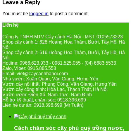
Leave a Reply
You must be
logged in
to post a comment.
Liên hệ
Công ty TNHH MTV Cây cảnh Hà Nội - MST: 0105573223
Shop cây cảnh 1: 628 Hoàng Hoa Thám, Bưởi, Tây Hồ, Hà
Nội
Shop cây cảnh 2: 616 Hoàng Hoa Thám, Bưởi, Tây Hồ, Hà
Nội
Hotline: 0966.623.933 - 0981.525.055 - (04) 6683.5533
Zalo, Viber: 0915.885.558
Email: viet@caycanhhanoi.com
Nhà vườn: Xuân Quan, Văn Giang, Hưng Yên
Vườn cây nội thất: Phụng Công, Văn Giang, Hưng Yên
Vườn cây công trình: Hòa Lạc, Thạch Thất, Hà Nội
Vườn ươm: Điền Xá, Nam Trực, Nam Định
Hỗ trợ kỹ thuật, chăm sóc: 0918.396.699
Liên hệ dự án: 0918.396.699 (Mr Tuấn)
Cách chăm sóc cây phú quý trồng nước,