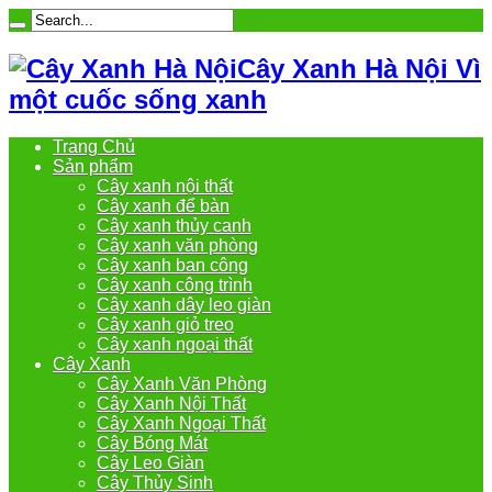
Cây Xanh Hà Nội Vì
một cuốc sống xanh
Trang Chủ
Sản phẩm
Cây xanh nội thất
Cây xanh để bàn
Cây xanh thủy canh
Cây xanh văn phòng
Cây xanh ban công
Cây xanh công trình
Cây xanh dây leo giàn
Cây xanh giỏ treo
Cây xanh ngoại thất
Cây Xanh
Cây Xanh Văn Phòng
Cây Xanh Nội Thất
Cây Xanh Ngoại Thất
Cây Bóng Mát
Cây Leo Giàn
Cây Thủy Sinh