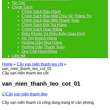
Tin Tức
Chính Sách
Chính Sách Bảo Hành
Chính Sách Bảo Mật Chia Sẻ Thông Tin
Chính Sách Bảo Mật Thanh Toán
Chính Sách Đổi Trả Hàng
Chính Sách Giao Hàng
Điều Khoản Và Điều Kiện Giao Dịch
Hỗ Trợ Khách Hàng
Hưỡng Dẫn Mua Hàng
Hưỡng Dẫn Thanh Toán
Quy Chế Hoạt Động
Liên Hệ
Home
»
Cây vạn niên thanh leo cột
»
van_nien_thanh_leo_cot_01
Cây vạn niên thanh leo cột
van_nien_thanh_leo_cot_01
Cây vạn niên thanh có công dùng trang trí căn phòng