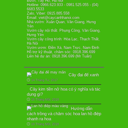
Bưởi, Tây Hồ, Hà Nội
Hotline: 0966.623.933 - 0981.525.055 - (04)
6683.5533
Zalo, Viber: 0915.885.558
Email: viet@caycanhhanoi.com
Nhà vườn: Xuân Quan, Văn Giang, Hưng
Yên
Vườn cây nội thất: Phụng Công, Văn Giang,
Hưng Yên
Vườn cây công trình: Hòa Lạc, Thạch Thất,
Hà Nội
Vườn ươm: Điền Xá, Nam Trực, Nam Định
Hỗ trợ kỹ thuật, chăm sóc: 0918.396.699
Liên hệ dự án: 0918.396.699 (Mr Tuấn)
Cây đại đế xanh
14 Tháng Tư, 2017
Cây kim tiền nở hoa có ý nghĩa và tác
dụng gì?
16 Tháng Một, 2018
Hướng dẫn
cách trồng và chăm sóc hoa lan hồ điệp
nhanh ra hoa
19 Tháng Một, 2018