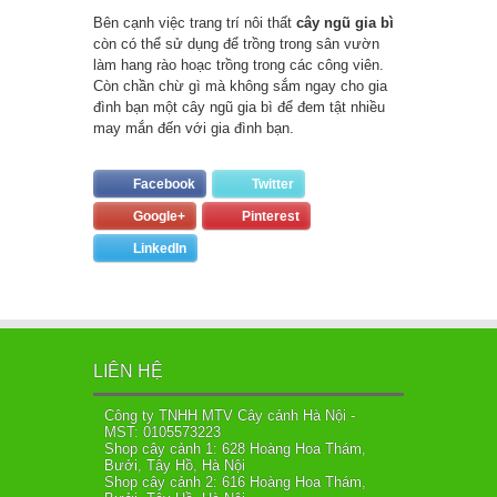
Bên cạnh việc trang trí nôi thất
cây ngũ gia bì
còn có thể sử dụng để trồng trong sân vườn
làm hang rào hoạc trồng trong các công viên.
Còn chần chừ gì mà không sắm ngay cho gia
đình bạn một cây ngũ gia bì để đem tật nhiều
may mắn đến với gia đình bạn.
Facebook
Twitter
Google+
Pinterest
LinkedIn
LIÊN HỆ
Công ty TNHH MTV Cây cảnh Hà Nội -
MST: 0105573223
Shop cây cảnh 1: 628 Hoàng Hoa Thám,
Bưởi, Tây Hồ, Hà Nội
Shop cây cảnh 2: 616 Hoàng Hoa Thám,