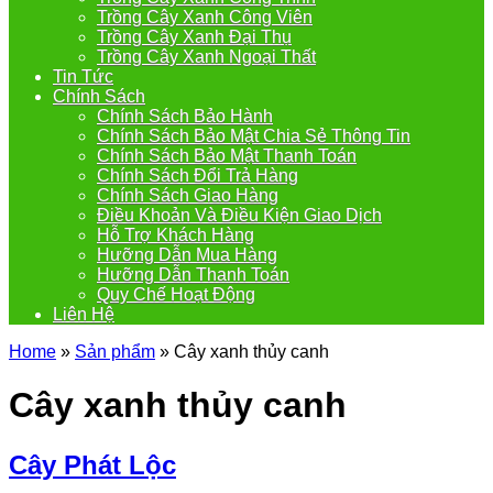
Trồng Cây Xanh Công Viên
Trồng Cây Xanh Đại Thụ
Trồng Cây Xanh Ngoại Thất
Tin Tức
Chính Sách
Chính Sách Bảo Hành
Chính Sách Bảo Mật Chia Sẻ Thông Tin
Chính Sách Bảo Mật Thanh Toán
Chính Sách Đổi Trả Hàng
Chính Sách Giao Hàng
Điều Khoản Và Điều Kiện Giao Dịch
Hỗ Trợ Khách Hàng
Hưỡng Dẫn Mua Hàng
Hưỡng Dẫn Thanh Toán
Quy Chế Hoạt Động
Liên Hệ
Home
»
Sản phẩm
»
Cây xanh thủy canh
Cây xanh thủy canh
Cây Phát Lộc