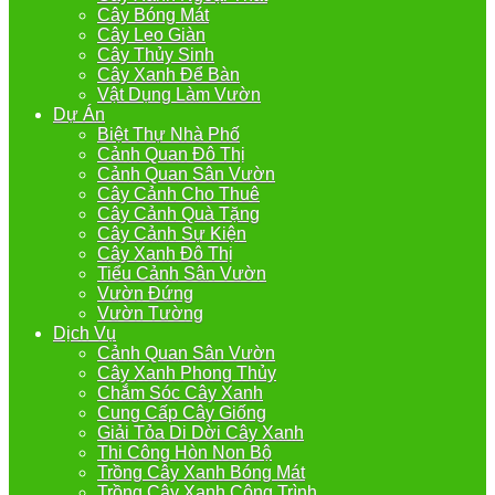
Cây Bóng Mát
Cây Leo Giàn
Cây Thủy Sinh
Cây Xanh Để Bàn
Vật Dụng Làm Vườn
Dự Án
Biệt Thự Nhà Phố
Cảnh Quan Đô Thị
Cảnh Quan Sân Vườn
Cây Cảnh Cho Thuê
Cây Cảnh Quà Tặng
Cây Cảnh Sự Kiện
Cây Xanh Đô Thị
Tiểu Cảnh Sân Vườn
Vườn Đứng
Vườn Tường
Dịch Vụ
Cảnh Quan Sân Vườn
Cây Xanh Phong Thủy
Chắm Sóc Cây Xanh
Cung Cấp Cây Giống
Giải Tỏa Di Dời Cây Xanh
Thi Công Hòn Non Bộ
Trồng Cây Xanh Bóng Mát
Trồng Cây Xanh Công Trình