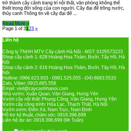
trở thành cây cảnh trang trí nội thất, văn phòng không thể
thiết trong đời sống của con người. Cây đại đế trồng nước,
thủy canh Thông tin về cây đại đế ...
Read More »
Page 1 of 3
1
2
3
»
Liên hệ
Công ty TNHH MTV Cây cảnh Hà Nội - MST: 0105573223
Shop cây cảnh 1: 628 Hoàng Hoa Thám, Bưởi, Tây Hồ, Hà
Nội
Shop cây cảnh 2: 616 Hoàng Hoa Thám, Bưởi, Tây Hồ, Hà
Nội
Hotline: 0966.623.933 - 0981.525.055 - (04) 6683.5533
Zalo, Viber: 0915.885.558
Email: viet@caycanhhanoi.com
Nhà vườn: Xuân Quan, Văn Giang, Hưng Yên
Vườn cây nội thất: Phụng Công, Văn Giang, Hưng Yên
Vườn cây công trình: Hòa Lạc, Thạch Thất, Hà Nội
Vườn ươm: Điền Xá, Nam Trực, Nam Định
Hỗ trợ kỹ thuật, chăm sóc: 0918.396.699
Liên hệ dự án: 0918.396.699 (Mr Tuấn)