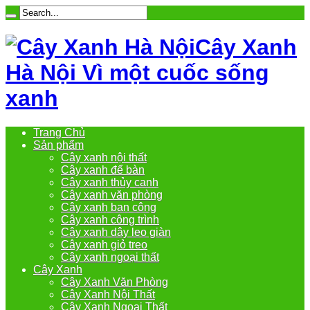
Cây Xanh
Hà Nội Vì một cuốc sống
xanh
Trang Chủ
Sản phẩm
Cây xanh nội thất
Cây xanh để bàn
Cây xanh thủy canh
Cây xanh văn phòng
Cây xanh ban công
Cây xanh công trình
Cây xanh dây leo giàn
Cây xanh giỏ treo
Cây xanh ngoại thất
Cây Xanh
Cây Xanh Văn Phòng
Cây Xanh Nội Thất
Cây Xanh Ngoại Thất