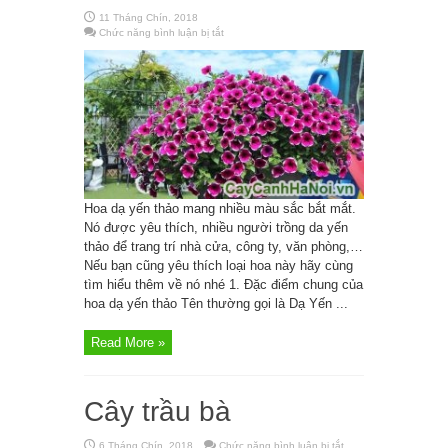
11 Tháng Chín, 2018
Chức năng bình luận bị tắt
ở
Hoa
Dạ
Yến
Thảo
Hoa dạ yến thảo mang nhiều màu sắc bắt mắt.
Nó được yêu thích, nhiều người trồng da yến
thảo để trang trí nhà cửa, công ty, văn phòng,…
Nếu bạn cũng yêu thích loại hoa này hãy cùng
tìm hiểu thêm về nó nhé 1. Đặc điểm chung của
hoa dạ yến thảo Tên thường gọi là Dạ Yến ...
Read More »
Cây trầu bà
6 Tháng Chín, 2018
Chức năng bình luận bị tắt
ở