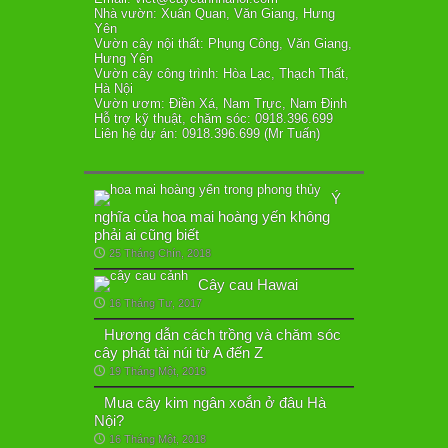
Nhà vườn: Xuân Quan, Văn Giang, Hưng
Yên
Vườn cây nội thất: Phụng Công, Văn Giang,
Hưng Yên
Vườn cây công trình: Hòa Lạc, Thạch Thất,
Hà Nội
Vườn ươm: Điền Xá, Nam Trực, Nam Định
Hỗ trợ kỹ thuật, chăm sóc: 0918.396.699
Liên hệ dự án: 0918.396.699 (Mr Tuấn)
Ý
nghĩa của hoa mai hoàng yến không
phải ai cũng biết
25 Tháng Chín, 2018
Cây cau Hawai
16 Tháng Tư, 2017
Hương dẫn cách trồng và chăm sóc
cây phát tài núi từ A đến Z
19 Tháng Một, 2018
Mua cây kim ngân xoắn ở đâu Hà
Nội?
16 Tháng Một, 2018