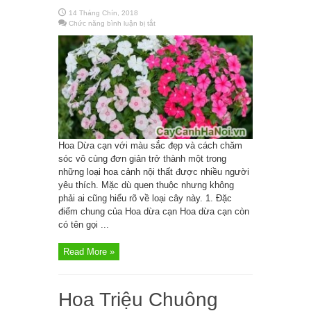
14 Tháng Chín, 2018
Chức năng bình luận bị tắt
ở
Hoa
Dừa
cạn
Hoa Dừa cạn với màu sắc đẹp và cách chăm
sóc vô cùng đơn giản trở thành một trong
những loại hoa cảnh nội thất được nhiều người
yêu thích. Mặc dù quen thuộc nhưng không
phải ai cũng hiểu rõ về loại cây này. 1. Đặc
điểm chung của Hoa dừa cạn Hoa dừa cạn còn
có tên gọi ...
Read More »
Hoa Triệu Chuông