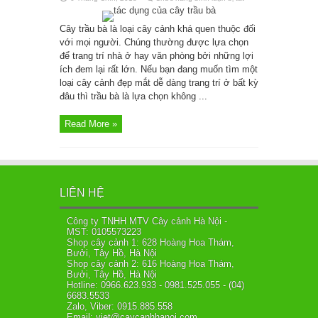
Cây
trầu
bà
Cây trầu bà là loại cây cảnh khá quen thuộc đối
với mọi người. Chúng thường được lựa chọn
để trang trí nhà ở hay văn phòng bởi những lợi
ích đem lại rất lớn. Nếu bạn đang muốn tìm một
loại cây cảnh đẹp mắt dễ dàng trang trí ở bất kỳ
đâu thì trầu bà là lựa chọn không ...
Read More »
LIÊN HỆ
Công ty TNHH MTV Cây cảnh Hà Nội -
MST: 0105573223
Shop cây cảnh 1: 628 Hoàng Hoa Thám,
Bưởi, Tây Hồ, Hà Nội
Shop cây cảnh 2: 616 Hoàng Hoa Thám,
Bưởi, Tây Hồ, Hà Nội
Hotline: 0966.623.933 - 0981.525.055 - (04)
6683.5533
Zalo, Viber: 0915.885.558
Email: viet@caycanhhanoi.com