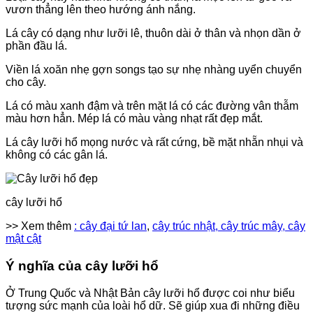
vươn thẳng lên theo hướng ánh nắng.
Lá cây có dạng như lưỡi lê, thuôn dài ở thân và nhọn dần ở
phần đầu lá.
Viền lá xoăn nhẹ gợn songs tạo sự nhẹ nhàng uyển chuyển
cho cây.
Lá có màu xanh đậm và trên mặt lá có các đường vân thẫm
màu hơn hẳn. Mép lá có màu vàng nhạt rất đẹp mắt.
Lá cây lưỡi hổ mọng nước và rất cứng, bề mặt nhẵn nhụi và
không có các gân lá.
cây lưỡi hổ
>> Xem thêm
: cây đại tứ lan
,
cây trúc nhật
, cây trúc mây
, cây
mật cật
Ý nghĩa của cây lưỡi hổ
Ở Trung Quốc và Nhật Bản cây lưỡi hổ được coi như biểu
tượng sức mạnh của loài hổ dữ. Sẽ giúp xua đi những điều