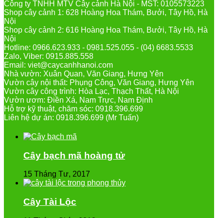
Công ty TNHH MTV Cây cảnh Hà Nội - MST: 0105573223
Shop cây cảnh 1: 628 Hoàng Hoa Thám, Bưởi, Tây Hồ, Hà
Nội
Shop cây cảnh 2: 616 Hoàng Hoa Thám, Bưởi, Tây Hồ, Hà
Nội
Hotline: 0966.623.933 - 0981.525.055 - (04) 6683.5533
Zalo, Viber: 0915.885.558
Email: viet@caycanhhanoi.com
Nhà vườn: Xuân Quan, Văn Giang, Hưng Yên
Vườn cây nội thất: Phụng Công, Văn Giang, Hưng Yên
Vườn cây công trình: Hòa Lạc, Thạch Thất, Hà Nội
Vườn ươm: Điền Xá, Nam Trực, Nam Định
Hỗ trợ kỹ thuật, chăm sóc: 0918.396.699
Liên hệ dự án: 0918.396.699 (Mr Tuấn)
Cây bạch mã hoàng tử
15 Tháng Tư, 2017
Cây Tài Lộc