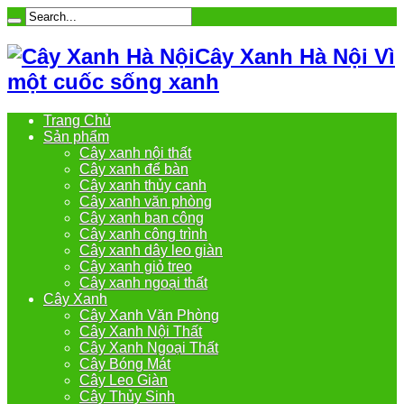
Cây Xanh Hà Nội Vì
một cuốc sống xanh
Trang Chủ
Sản phẩm
Cây xanh nội thất
Cây xanh để bàn
Cây xanh thủy canh
Cây xanh văn phòng
Cây xanh ban công
Cây xanh công trình
Cây xanh dây leo giàn
Cây xanh giỏ treo
Cây xanh ngoại thất
Cây Xanh
Cây Xanh Văn Phòng
Cây Xanh Nội Thất
Cây Xanh Ngoại Thất
Cây Bóng Mát
Cây Leo Giàn
Cây Thủy Sinh