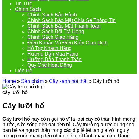
Tin Tức
Chính Sách
Chính Sách Bảo Hành
Chính Sách Bảo Mật Chia Sẻ Thông Tin
Chính Sách Bảo Mật Thanh Toán
Chính Sách Đổi Trả Hàng
Chính Sách Giao Hàng
Điều Khoản Và Điều Kiện Giao Dịch
Hỗ Trợ Khách Hàng
Hưỡng Dẫn Mua Hàng
Hưỡng Dẫn Thanh Toán
Quy Chế Hoạt Động
Liên Hệ
Home
»
Sản phẩm
»
Cây xanh nội thất
»
Cây lưỡi hổ
cây lưỡi hổ
Cây lưỡi hổ
Cây lưỡi hổ
hay cò n gọi hổ vĩ là loại cây có thân hình mọng
nước, sức sống dẻo dai bền bỉ. Cây thường được dung cho
bạn bè và người thân trong các dịp lễ tết tan gia với ngụ ý
mong muốn mang đến nhiều điều tốt lành may mắn. Đồng