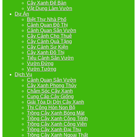
Cây Xanh Để Bàn
Vật Dụng Làm Vườn
Dự Án
Biệt Thự Nhà Phố
Cảnh Quan Đô Thị
Cảnh Quan Sân Vườn
Cây Cảnh Cho Thuê
Cây Cảnh Quà Tặng
Cây Cảnh Sự Kiện
Cây Xanh Đô Thị
Tiểu Cảnh Sân Vườn
Vườn Đứng
Vườn Tường
Dịch Vụ
Cảnh Quan Sân Vườn
Cây Xanh Phong Thủy
Chắm Sóc Cây Xanh
Cung Cấp Cây Giống
Giải Tỏa Di Dời Cây Xanh
Thi Công Hòn Non Bộ
Trồng Cây Xanh Bóng Mát
Trồng Cây Xanh Công Trình
Trồng Cây Xanh Công Viên
Trồng Cây Xanh Đại Thụ
Trồng Cây Xanh Ngoại Thất