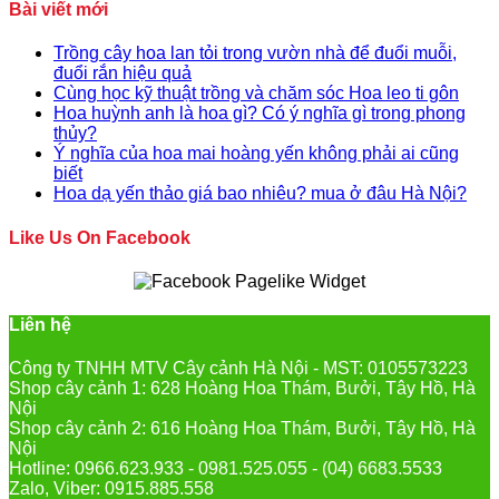
Bài viết mới
Trồng cây hoa lan tỏi trong vườn nhà để đuổi muỗi,
đuổi rắn hiệu quả
Cùng học kỹ thuật trồng và chăm sóc Hoa leo ti gôn
Hoa huỳnh anh là hoa gì? Có ý nghĩa gì trong phong
thủy?
Ý nghĩa của hoa mai hoàng yến không phải ai cũng
biết
Hoa dạ yến thảo giá bao nhiêu? mua ở đâu Hà Nội?
Like Us On Facebook
Liên hệ
Công ty TNHH MTV Cây cảnh Hà Nội - MST: 0105573223
Shop cây cảnh 1: 628 Hoàng Hoa Thám, Bưởi, Tây Hồ, Hà
Nội
Shop cây cảnh 2: 616 Hoàng Hoa Thám, Bưởi, Tây Hồ, Hà
Nội
Hotline: 0966.623.933 - 0981.525.055 - (04) 6683.5533
Zalo, Viber: 0915.885.558