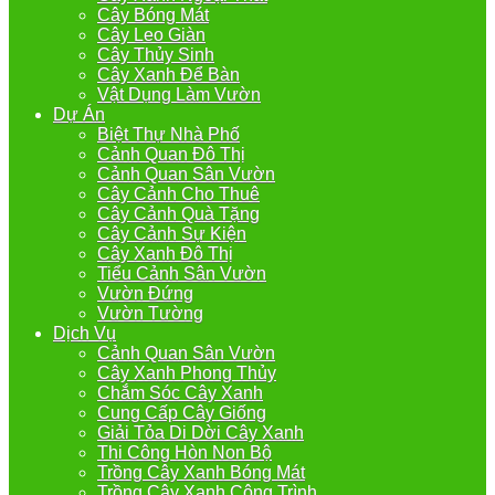
Cây Bóng Mát
Cây Leo Giàn
Cây Thủy Sinh
Cây Xanh Để Bàn
Vật Dụng Làm Vườn
Dự Án
Biệt Thự Nhà Phố
Cảnh Quan Đô Thị
Cảnh Quan Sân Vườn
Cây Cảnh Cho Thuê
Cây Cảnh Quà Tặng
Cây Cảnh Sự Kiện
Cây Xanh Đô Thị
Tiểu Cảnh Sân Vườn
Vườn Đứng
Vườn Tường
Dịch Vụ
Cảnh Quan Sân Vườn
Cây Xanh Phong Thủy
Chắm Sóc Cây Xanh
Cung Cấp Cây Giống
Giải Tỏa Di Dời Cây Xanh
Thi Công Hòn Non Bộ
Trồng Cây Xanh Bóng Mát
Trồng Cây Xanh Công Trình