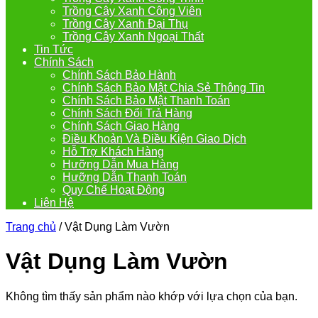
Trồng Cây Xanh Công Viên
Trồng Cây Xanh Đại Thụ
Trồng Cây Xanh Ngoại Thất
Tin Tức
Chính Sách
Chính Sách Bảo Hành
Chính Sách Bảo Mật Chia Sẻ Thông Tin
Chính Sách Bảo Mật Thanh Toán
Chính Sách Đổi Trả Hàng
Chính Sách Giao Hàng
Điều Khoản Và Điều Kiện Giao Dịch
Hỗ Trợ Khách Hàng
Hưỡng Dẫn Mua Hàng
Hưỡng Dẫn Thanh Toán
Quy Chế Hoạt Động
Liên Hệ
Trang chủ
/ Vật Dụng Làm Vườn
Vật Dụng Làm Vườn
Không tìm thấy sản phẩm nào khớp với lựa chọn của bạn.