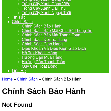
Trồng Cây Xanh Công Viên
Trồng Cây Xanh Đại Thụ
Trồng Cây Xanh Ngoại Thất
Tin Tức
Chính Sách
Chính Sách Bảo Hành
Chính Sách Bảo Mật Chia Sẻ Thông Tin
Chính Sách Bảo Mật Thanh Toán
Chính Sách Đổi Trả Hàng
Chính Sách Giao Hàng
Điều Khoản Và Điều Kiện Giao Dịch
Hỗ Trợ Khách Hàng
Hưỡng Dẫn Mua Hàng
Hưỡng Dẫn Thanh Toán
Quy Chế Hoạt Động
Liên Hệ
Home
»
Chính Sách
»
Chính Sách Bảo Hành
Chính Sách Bảo Hành
Not Found