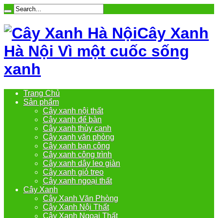
Cây Xanh
Hà Nội Vì một cuốc sống
xanh
Trang Chủ
Sản phẩm
Cây xanh nội thất
Cây xanh để bàn
Cây xanh thủy canh
Cây xanh văn phòng
Cây xanh ban công
Cây xanh công trình
Cây xanh dây leo giàn
Cây xanh giỏ treo
Cây xanh ngoại thất
Cây Xanh
Cây Xanh Văn Phòng
Cây Xanh Nội Thất
Cây Xanh Ngoại Thất