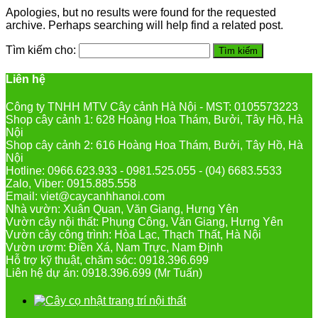
Apologies, but no results were found for the requested
archive. Perhaps searching will help find a related post.
Tìm kiếm cho:
Liên hệ
Công ty TNHH MTV Cây cảnh Hà Nội - MST: 0105573223
Shop cây cảnh 1: 628 Hoàng Hoa Thám, Bưởi, Tây Hồ, Hà
Nội
Shop cây cảnh 2: 616 Hoàng Hoa Thám, Bưởi, Tây Hồ, Hà
Nội
Hotline: 0966.623.933 - 0981.525.055 - (04) 6683.5533
Zalo, Viber: 0915.885.558
Email: viet@caycanhhanoi.com
Nhà vườn: Xuân Quan, Văn Giang, Hưng Yên
Vườn cây nội thất: Phụng Công, Văn Giang, Hưng Yên
Vườn cây công trình: Hòa Lạc, Thạch Thất, Hà Nội
Vườn ươm: Điền Xá, Nam Trực, Nam Định
Hỗ trợ kỹ thuật, chăm sóc: 0918.396.699
Liên hệ dự án: 0918.396.699 (Mr Tuấn)