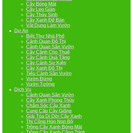
Cây Bóng Mát
Cây Leo Giàn
Cây Thủy Sinh
Cây Xanh Để Bàn
Vật Dụng Làm Vườn
Dự Án
Biệt Thự Nhà Phố
Cảnh Quan Đô Thị
Cảnh Quan Sân Vườn
Cây Cảnh Cho Thuê
Cây Cảnh Quà Tặng
Cây Cảnh Sự Kiện
Cây Xanh Đô Thị
Tiểu Cảnh Sân Vườn
Vườn Đứng
Vườn Tường
Dịch Vụ
Cảnh Quan Sân Vườn
Cây Xanh Phong Thủy
Chắm Sóc Cây Xanh
Cung Cấp Cây Giống
Giải Tỏa Di Dời Cây Xanh
Thi Công Hòn Non Bộ
Trồng Cây Xanh Bóng Mát
Trồng Cây Xanh Công Trình