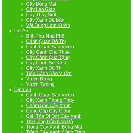
Cây Bóng Mát
Cây Leo Giàn
Cây Thủy Sinh
Cây Xanh Để Bàn
Vật Dụng Làm Vườn
Dự Án
Biệt Thự Nhà Phố
Cảnh Quan Đô Thị
Cảnh Quan Sân Vườn
Cây Cảnh Cho Thuê
Cây Cảnh Quà Tặng
Cây Cảnh Sự Kiện
Cây Xanh Đô Thị
Tiểu Cảnh Sân Vườn
Vườn Đứng
Vườn Tường
Dịch Vụ
Cảnh Quan Sân Vườn
Cây Xanh Phong Thủy
Chắm Sóc Cây Xanh
Cung Cấp Cây Giống
Giải Tỏa Di Dời Cây Xanh
Thi Công Hòn Non Bộ
Trồng Cây Xanh Bóng Mát
Trồng Cây Xanh Công Trình