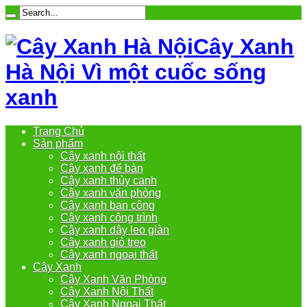
Cây Xanh
Hà Nội Vì một cuốc sống
xanh
Trang Chủ
Sản phẩm
Cây xanh nội thất
Cây xanh để bàn
Cây xanh thủy canh
Cây xanh văn phòng
Cây xanh ban công
Cây xanh công trình
Cây xanh dây leo giàn
Cây xanh giỏ treo
Cây xanh ngoại thất
Cây Xanh
Cây Xanh Văn Phòng
Cây Xanh Nội Thất
Cây Xanh Ngoại Thất