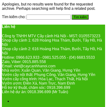
Apologies, but no results were found for the requested
archive. Perhaps searching will help find a related post.
Tìm kiếm cho:
Liên hệ
Công ty TNHH MTV Cây cảnh Hà Nội - MST: 0105573223
Shop cây cảnh 1: 628 Hoàng Hoa Thám, Bưởi, Tây Hồ, Hà
Nội
Shop cây cảnh 2: 616 Hoàng Hoa Thám, Bưởi, Tây Hồ, Hà
Nội
Hotline: 0966.623.933 - 0981.525.055 - (04) 6683.5533
Zalo, Viber: 0915.885.558
Email: viet@caycanhhanoi.com
Nhà vườn: Xuân Quan, Văn Giang, Hưng Yên
Vườn cây nội thất: Phụng Công, Văn Giang, Hưng Yên
Vườn cây công trình: Hòa Lạc, Thạch Thất, Hà Nội
Vườn ươm: Điền Xá, Nam Trực, Nam Định
Hỗ trợ kỹ thuật, chăm sóc: 0918.396.699
Liên hệ dự án: 0918.396.699 (Mr Tuấn)