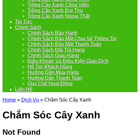
Trồng Cây Xanh Công Viên
Trồng Cây Xanh Đại Thụ
Trồng Cây Xanh Ngoại Thất
Tin Tức
Chính Sách
Chính Sách Bảo Hành
Chính Sách Bảo Mật Chia Sẻ Thông Tin
Chính Sách Bảo Mật Thanh Toán
Chính Sách Đổi Trả Hàng
Chính Sách Giao Hàng
Điều Khoản Và Điều Kiện Giao Dịch
Hỗ Trợ Khách Hàng
Hưỡng Dẫn Mua Hàng
Hưỡng Dẫn Thanh Toán
Quy Chế Hoạt Động
Liên Hệ
Home
»
Dịch Vụ
»
Chắm Sóc Cây Xanh
Chắm Sóc Cây Xanh
Not Found