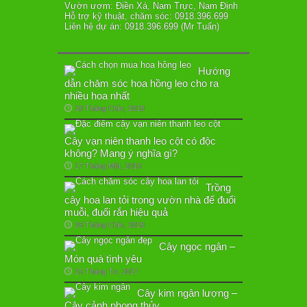
Vườn ươm: Điền Xá, Nam Trực, Nam Định
Hỗ trợ kỹ thuật, chăm sóc: 0918.396.699
Liên hệ dự án: 0918.396.699 (Mr Tuấn)
Hướng
dẫn chăm sóc hoa hồng leo cho ra
nhiều hoa nhất
18 Tháng Chín, 2018
Cây vạn niên thanh leo cột có độc
không? Mang ý nghĩa gì?
17 Tháng Một, 2018
Trồng
cây hoa lan tỏi trong vườn nhà để đuổi
muỗi, đuổi rắn hiệu quả
26 Tháng Chín, 2018
Cây ngọc ngân –
Món quà tình yêu
15 Tháng Tư, 2017
Cây kim ngân lượng –
Cây cảnh phong thủy