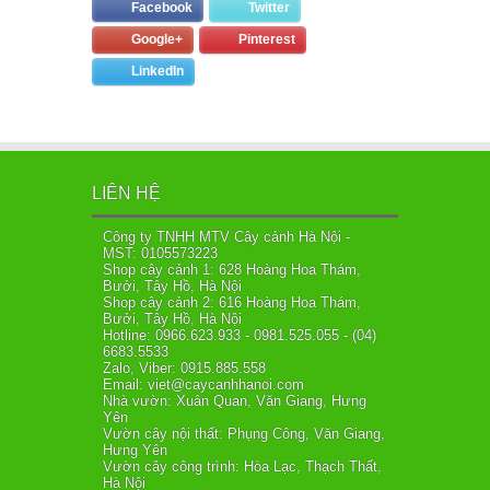
Facebook
Twitter
Google+
Pinterest
LinkedIn
LIÊN HỆ
Công ty TNHH MTV Cây cảnh Hà Nội -
MST: 0105573223
Shop cây cảnh 1: 628 Hoàng Hoa Thám,
Bưởi, Tây Hồ, Hà Nội
Shop cây cảnh 2: 616 Hoàng Hoa Thám,
Bưởi, Tây Hồ, Hà Nội
Hotline: 0966.623.933 - 0981.525.055 - (04)
6683.5533
Zalo, Viber: 0915.885.558
Email: viet@caycanhhanoi.com
Nhà vườn: Xuân Quan, Văn Giang, Hưng
Yên
Vườn cây nội thất: Phụng Công, Văn Giang,
Hưng Yên
Vườn cây công trình: Hòa Lạc, Thạch Thất,
Hà Nội