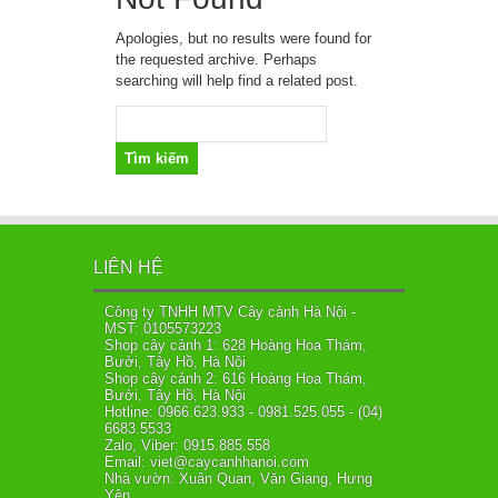
Apologies, but no results were found for
the requested archive. Perhaps
searching will help find a related post.
Tìm
kiếm
cho:
LIÊN HỆ
Công ty TNHH MTV Cây cảnh Hà Nội -
MST: 0105573223
Shop cây cảnh 1: 628 Hoàng Hoa Thám,
Bưởi, Tây Hồ, Hà Nội
Shop cây cảnh 2: 616 Hoàng Hoa Thám,
Bưởi, Tây Hồ, Hà Nội
Hotline: 0966.623.933 - 0981.525.055 - (04)
6683.5533
Zalo, Viber: 0915.885.558
Email: viet@caycanhhanoi.com
Nhà vườn: Xuân Quan, Văn Giang, Hưng
Yên