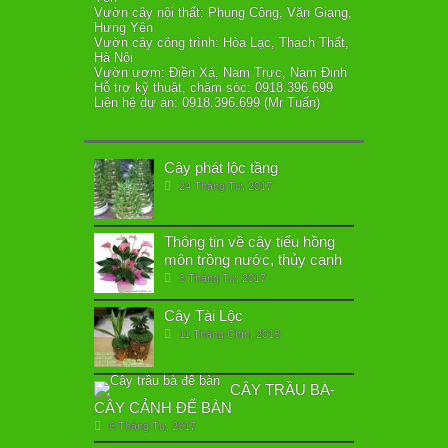
Vườn cây nội thất: Phụng Công, Văn Giang,
Hưng Yên
Vườn cây công trình: Hòa Lạc, Thạch Thất,
Hà Nội
Vườn ươm: Điền Xá, Nam Trực, Nam Định
Hỗ trợ kỹ thuật, chăm sóc: 0918.396.699
Liên hệ dự án: 0918.396.699 (Mr Tuấn)
Cây phát lộc tầng
24 Tháng Tư, 2017
Thông tin về cây tiểu hồng
môn trồng nước, thủy canh
3 Tháng Tư, 2017
Cây Tài Lộc
11 Tháng Chín, 2018
CÂY TRẦU BÀ-
CÂY CẢNH ĐỂ BÀN
6 Tháng Tư, 2017