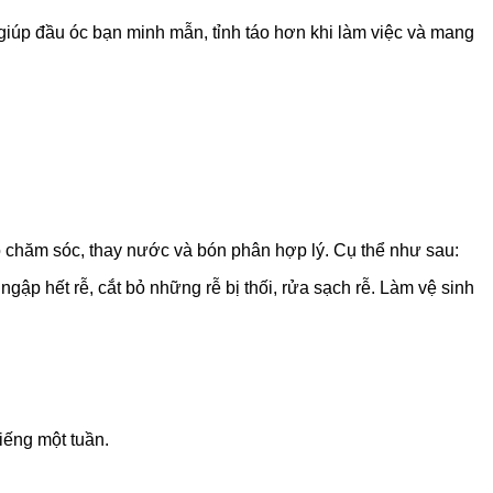
iúp đầu óc bạn minh mẫn, tỉnh táo hơn khi làm việc và mang
độ chăm sóc, thay nước và bón phân hợp lý. Cụ thể như sau:
p hết rễ, cắt bỏ những rễ bị thối, rửa sạch rễ. Làm vệ sinh
iếng một tuần.