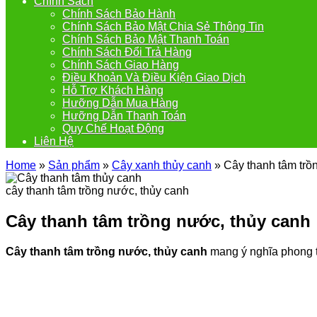
Chính Sách
Chính Sách Bảo Hành
Chính Sách Bảo Mật Chia Sẻ Thông Tin
Chính Sách Bảo Mật Thanh Toán
Chính Sách Đổi Trả Hàng
Chính Sách Giao Hàng
Điều Khoản Và Điều Kiện Giao Dịch
Hỗ Trợ Khách Hàng
Hưỡng Dẫn Mua Hàng
Hưỡng Dẫn Thanh Toán
Quy Chế Hoạt Động
Liên Hệ
Home
»
Sản phẩm
»
Cây xanh thủy canh
»
Cây thanh tâm trồ
cây thanh tâm trồng nước, thủy canh
Cây thanh tâm trồng nước, thủy canh
Cây thanh tâm trồng nước, thủy canh
mang ý nghĩa phong t