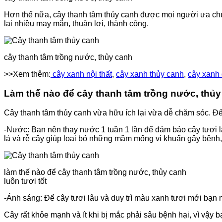
Hơn thế nữa, cây thanh tâm thủy canh được mọi người ưa chuộ
lại nhiều may mắn, thuận lợi, thành công.
cây thanh tâm trồng nước, thủy canh
>>Xem thêm:
cây xanh nội thất
,
cây xanh thủy canh
,
cây xanh
Làm thế nào để cây thanh tâm trồng nước, thủy 
Cây thanh tâm thủy canh vừa hữu ích lại vừa dễ chăm sóc. Để 
-Nước: Bạn nên thay nước 1 tuần 1 lần để đảm bảo cây tươi lâ
lá và rễ cây giúp loại bỏ những mầm mống vi khuẩn gây bệnh, 
làm thế nào để cây thanh tâm trồng nước, thủy canh
luôn tươi tốt
-Ánh sáng: Để cây tươi lâu và duy trì màu xanh tươi mới bạn
Cây rất khỏe mạnh và ít khi bị mắc phải sâu bệnh hại, vì vậy 