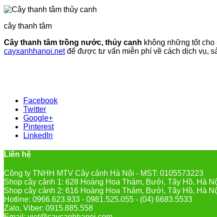
cây thanh tâm
Cây thanh tâm trồng nước, thủy canh
không những tốt cho 
cayxanhhanoi.net
để được tư vấn miễn phí về cách dịch vụ, s
Facebook
Twitter
Google+
Pinterest
LinkedIn
Liên hệ
Công ty TNHH MTV Cây cảnh Hà Nội - MST: 0105573223
Shop cây cảnh 1: 628 Hoàng Hoa Thám, Bưởi, Tây Hồ, Hà N
Shop cây cảnh 2: 616 Hoàng Hoa Thám, Bưởi, Tây Hồ, Hà N
Hotline: 0966.623.933 - 0981.525.055 - (04) 6683.5533
Zalo, Viber: 0915.885.558
Email: viet@caycanhhanoi.com