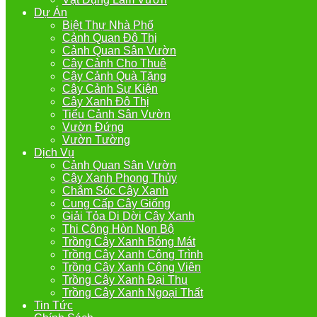
Dự Án
Biệt Thự Nhà Phố
Cảnh Quan Đô Thị
Cảnh Quan Sân Vườn
Cây Cảnh Cho Thuê
Cây Cảnh Quà Tặng
Cây Cảnh Sự Kiện
Cây Xanh Đô Thị
Tiểu Cảnh Sân Vườn
Vườn Đứng
Vườn Tường
Dịch Vụ
Cảnh Quan Sân Vườn
Cây Xanh Phong Thủy
Chắm Sóc Cây Xanh
Cung Cấp Cây Giống
Giải Tỏa Di Dời Cây Xanh
Thi Công Hòn Non Bộ
Trồng Cây Xanh Bóng Mát
Trồng Cây Xanh Công Trình
Trồng Cây Xanh Công Viên
Trồng Cây Xanh Đại Thụ
Trồng Cây Xanh Ngoại Thất
Tin Tức