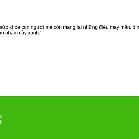
sức khỏe con người mà còn mang lại những điều may mắn, bình 
ản phẩm cây xanh.’
ội
ội