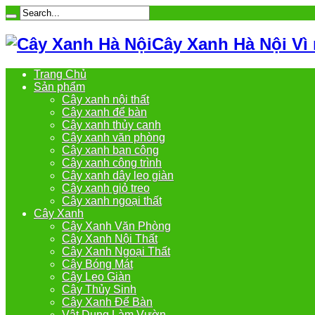
Cây Xanh Hà Nội Vì
Trang Chủ
Sản phẩm
Cây xanh nội thất
Cây xanh để bàn
Cây xanh thủy canh
Cây xanh văn phòng
Cây xanh ban công
Cây xanh công trình
Cây xanh dây leo giàn
Cây xanh giỏ treo
Cây xanh ngoại thất
Cây Xanh
Cây Xanh Văn Phòng
Cây Xanh Nội Thất
Cây Xanh Ngoại Thất
Cây Bóng Mát
Cây Leo Giàn
Cây Thủy Sinh
Cây Xanh Để Bàn
Vật Dụng Làm Vườn