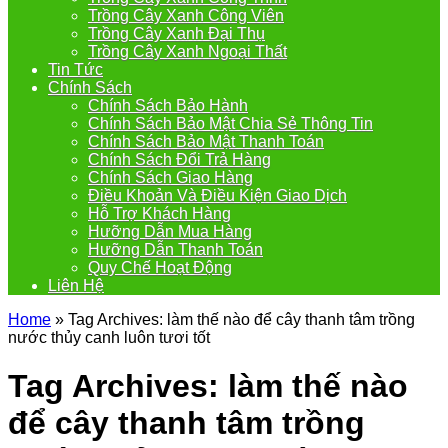
Trồng Cây Xanh Công Viên
Trồng Cây Xanh Đại Thụ
Trồng Cây Xanh Ngoại Thất
Tin Tức
Chính Sách
Chính Sách Bảo Hành
Chính Sách Bảo Mật Chia Sẻ Thông Tin
Chính Sách Bảo Mật Thanh Toán
Chính Sách Đổi Trả Hàng
Chính Sách Giao Hàng
Điều Khoản Và Điều Kiện Giao Dịch
Hỗ Trợ Khách Hàng
Hưỡng Dẫn Mua Hàng
Hưỡng Dẫn Thanh Toán
Quy Chế Hoạt Động
Liên Hệ
Home
»
Tag Archives: làm thế nào để cây thanh tâm trồng
nước thủy canh luôn tươi tốt
Tag Archives:
làm thế nào
để cây thanh tâm trồng