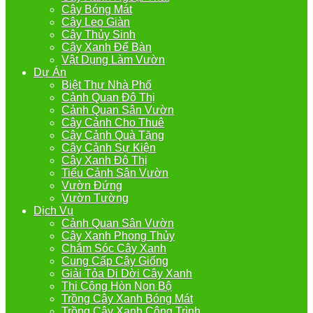
Cây Bóng Mát
Cây Leo Giàn
Cây Thủy Sinh
Cây Xanh Để Bàn
Vật Dụng Làm Vườn
Dự Án
Biệt Thự Nhà Phố
Cảnh Quan Đô Thị
Cảnh Quan Sân Vườn
Cây Cảnh Cho Thuê
Cây Cảnh Quà Tặng
Cây Cảnh Sự Kiện
Cây Xanh Đô Thị
Tiểu Cảnh Sân Vườn
Vườn Đứng
Vườn Tường
Dịch Vụ
Cảnh Quan Sân Vườn
Cây Xanh Phong Thủy
Chắm Sóc Cây Xanh
Cung Cấp Cây Giống
Giải Tỏa Di Dời Cây Xanh
Thi Công Hòn Non Bộ
Trồng Cây Xanh Bóng Mát
Trồng Cây Xanh Công Trình