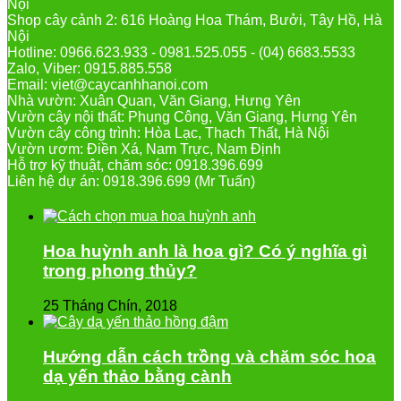
Nội
Shop cây cảnh 2: 616 Hoàng Hoa Thám, Bưởi, Tây Hồ, Hà
Nội
Hotline: 0966.623.933 - 0981.525.055 - (04) 6683.5533
Zalo, Viber: 0915.885.558
Email: viet@caycanhhanoi.com
Nhà vườn: Xuân Quan, Văn Giang, Hưng Yên
Vườn cây nội thất: Phụng Công, Văn Giang, Hưng Yên
Vườn cây công trình: Hòa Lạc, Thạch Thất, Hà Nội
Vườn ươm: Điền Xá, Nam Trực, Nam Định
Hỗ trợ kỹ thuật, chăm sóc: 0918.396.699
Liên hệ dự án: 0918.396.699 (Mr Tuấn)
Hoa huỳnh anh là hoa gì? Có ý nghĩa gì
trong phong thủy?
25 Tháng Chín, 2018
Hướng dẫn cách trồng và chăm sóc hoa
dạ yến thảo bằng cành