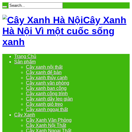
Cây Xanh
Hà Nội Vì một cuốc sống
xanh
Trang Chủ
Sản phẩm
Cây xanh nội thất
Cây xanh để bàn
Cây xanh thủy canh
Cây xanh văn phòng
Cây xanh ban công
Cây xanh công trình
Cây xanh dây leo giàn
Cây xanh giỏ treo
Cây xanh ngoại thất
Cây Xanh
Cây Xanh Văn Phòng
Cây Xanh Nội Thất
Cây Xanh Ngoại Thất