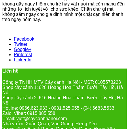
không gây nguy hiểm cho trẻ hay vật nuôi mà còn mang đến
những lợi ích tuyệt vời cho sức khẻo. Chần chừ gì mà
không sắm ngay cho gia đình mình một chật cạn niên thanh
treo ngay hôm nay.
Facebook
Twitter
Google+
Pinterest
LinkedIn
Liên hệ
Công ty TNHH MTV Cây cảnh Hà Nội - MST: 0105573223
Shop cây cảnh 1: 628 Hoàng Hoa Thám, Bưởi, Tây Hồ, Hà
Nội
Shop cây cảnh 2: 616 Hoàng Hoa Thám, Bưởi, Tây Hồ, Hà
Nội
Hotline: 0966.623.933 - 0981.525.055 - (04) 6683.5533
Zalo, Viber: 0915.885.558
Email: viet@caycanhhanoi.com
Nhà vườn: Xuân Quan, Văn Giang, Hưng Yên
Vườn cây nội thất: Phụng Công, Văn Giang, Hưng Yên