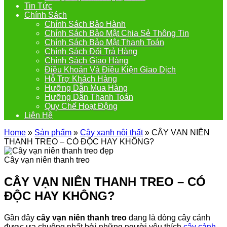
Tin Tức
Chính Sách
Chính Sách Bảo Hành
Chính Sách Bảo Mật Chia Sẻ Thông Tin
Chính Sách Bảo Mật Thanh Toán
Chính Sách Đổi Trả Hàng
Chính Sách Giao Hàng
Điều Khoản Và Điều Kiện Giao Dịch
Hỗ Trợ Khách Hàng
Hưỡng Dẫn Mua Hàng
Hưỡng Dẫn Thanh Toán
Quy Chế Hoạt Động
Liên Hệ
Home
»
Sản phẩm
»
Cây xanh nội thất
»
CÂY VẠN NIÊN
THANH TREO – CÓ ĐỘC HAY KHÔNG?
Cây vạn niên thanh treo
CÂY VẠN NIÊN THANH TREO – CÓ
ĐỘC HAY KHÔNG?
Gần đây
cây vạn niên thanh treo
đang là dòng cây cảnh
được ưa chuộng nhất bởi những người yêu thích
cây cảnh
.