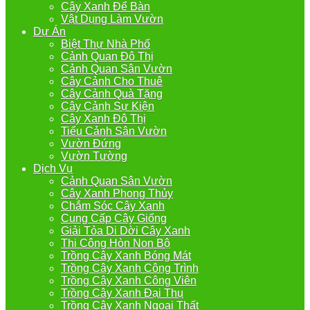
Cây Xanh Để Bàn
Vật Dụng Làm Vườn
Dự Án
Biệt Thự Nhà Phố
Cảnh Quan Đô Thị
Cảnh Quan Sân Vườn
Cây Cảnh Cho Thuê
Cây Cảnh Quà Tặng
Cây Cảnh Sự Kiện
Cây Xanh Đô Thị
Tiểu Cảnh Sân Vườn
Vườn Đứng
Vườn Tường
Dịch Vụ
Cảnh Quan Sân Vườn
Cây Xanh Phong Thủy
Chắm Sóc Cây Xanh
Cung Cấp Cây Giống
Giải Tỏa Di Dời Cây Xanh
Thi Công Hòn Non Bộ
Trồng Cây Xanh Bóng Mát
Trồng Cây Xanh Công Trình
Trồng Cây Xanh Công Viên
Trồng Cây Xanh Đại Thụ
Trồng Cây Xanh Ngoại Thất