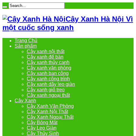
Cây Xanh Hà Nội Vì
một cuốc sống xanh
Trang Chủ
Sản phẩm
Cây xanh nội thất
Cây xanh để bàn
Cây xanh thủy canh
Cây xanh văn phòng
Cây xanh ban công
Cây xanh công trình
Cây xanh dây leo giàn
Cây xanh giỏ treo
Cây xanh ngoại thất
Cây Xanh
Cây Xanh Văn Phòng
Cây Xanh Nội Thất
Cây Xanh Ngoại Thất
Cây Bóng Mát
Cây Leo Giàn
Cây Thủy Sinh