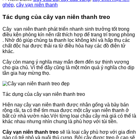
ghép
,
cây vạn niên thanh
Tác dụng của cây vạn niên thanh treo
Cây vạn niên thanh phát triển nhanh sinh trưởng tốt trong
điều kện phòng kín nên rất thích hợp để trang trí trong phòng
. Nhờ đó giúp chúng ta thanh lọc không khí và hấp thụ các
chất độc hại được thải ra từ điều hòa hay các đồ điện tử
khác.
Cây còn mang ý nghĩa may mắn đem đến sự thịnh vượng
cho gia chủ. Vì thế đây cũng là một món quà ý nghĩa cho dịp
tân gia hay mừng thọ.
Tác dụng của cây vạn niên thanh treo
Hiện nay cây vạn niên thanh được nhân gống và bày bán
rộng rãi, ta có thể tìm mua được một cây vạn niên thanh ở
bất cứ nhà vườn nào.Với từng loại chậu cây mà giá có thể là
khác nhau nhưng nhìn chung là phù hơp với túi tiền.
Cây vạn niên thanh treo
sẽ là loại cây phù hơp với gia đình
nào có trẻ nhỏ và nuôi thú cưng. Bởi cây được treo ở cao sẽ